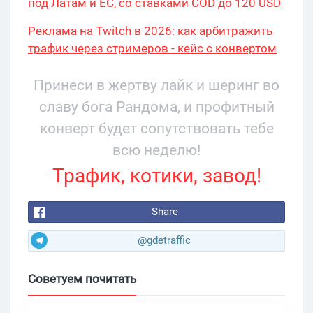
под Латам и ЕС, со ставками COD до 120 USD
Реклама на Twitch в 2026: как арбитражить
трафик через стримеров - кейс с конвертом
34% и охватом 199 276
Принеси в жертву лайк и шеринг во
славу бога Рандома, и профитный
конверт будет сопутствовать тебе
всю неделю!
Трафик, котики, завод!
Share
@gdetraffic
Советуем почитать