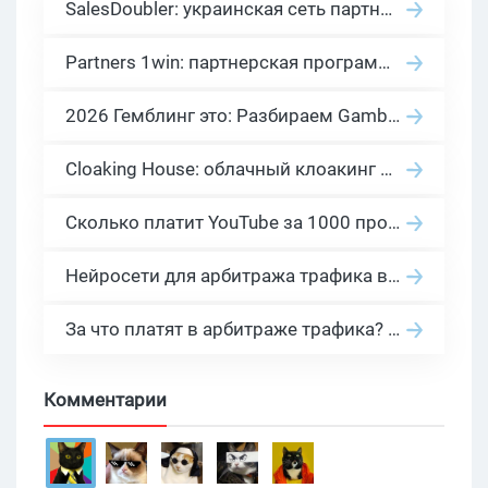
SalesDoubler: украинская сеть партнерских программ с оплатой за действие
Partners 1win: партнерская программа казино в нише гемблинг арбитраж
2026 Гемблинг это: Разбираем Gambling вертикаль, и все что связано с гемблинг и беттинг офферами
Cloaking House: облачный клоакинг для фильтрации ботов FB и Google Ads — гайд PHP-интеграции 2026
Сколько платит YouTube за 1000 просмотров в 2026: реальные цифры от 0.5 до 36 USD по ГЕО
Нейросети для арбитража трафика в 2026: инструменты, кейсы и AI-медиабайеры
За что платят в арбитраже трафика? 30 моделей оплаты в бурж и СНГ партнерках
Комментарии