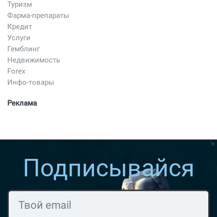
Туризм
Фарма-препараты
Кредит
Услуги
Гемблинг
Недвижимость
Forex
Инфо-товары
Реклама
Подписывайся