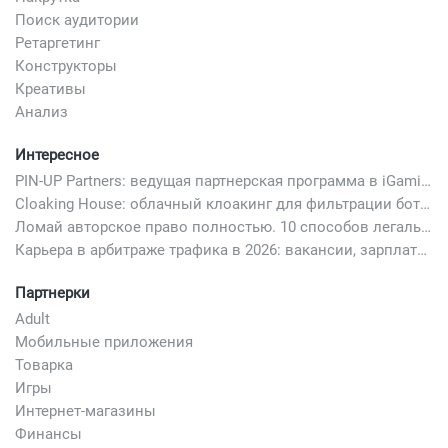
Поиск аудитории
Ретаргетинг
Конструкторы
Креативы
Анализ
Интересное
PIN-UP Partners: ведущая партнерская программа в iGaming
Cloaking House: облачный клоакинг для фильтрации ботов FB и Google Ads — гайд PHP-интеграции 2026
Ломай авторское право полностью. 10 способов легально добавить любимый трек в свой креатив
Карьера в арбитраже трафика в 2026: вакансии, зарплаты и как начать
Партнерки
Adult
Мобильные приложения
Товарка
Игры
Интернет-магазины
Финансы