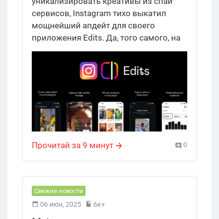
максимум?
уникализировать креативы из спай
сервисов, Instagram тихо выкатил
мощнейший апдейт для своего
приложения Edits. Да, того самого, на
которое многие забили, предпочитая
CapCut или VN. А зря. В 2026 году
видео контент — это новая нефть. Если
твои крео не цепляют за секунду,
бюджет на трафик растает как сладкая
вата в бокале просекко. Instagram это
понимает и накачивает свой редактор
стероидами, чтобы удержать авторов.
Прочитай за 9 минут
0
Но для нас, арбитражников и
вебмастеров, это не просто "улучшение
юзабилити". Это новые инструменты
для уникализации видео, перелива
Свежие новости
трафика, прогрева аудитории и
06 июн, 2025
6к+
создания конвертящих воронок. Гоу,