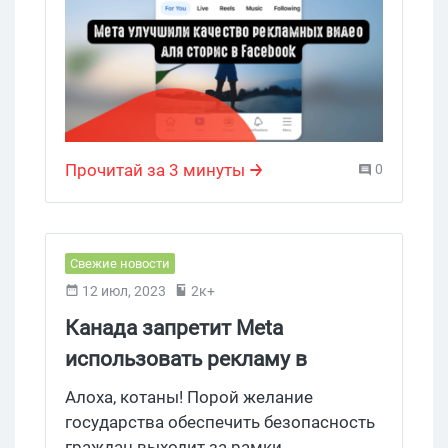
платформа будет иметь улучшенные
инструменты для редактирования
видео, чтобы сделать создание ролика
более интерактивным и динамичным.
Что за новые тулзы нам предлагает
Мета, давайте разбираться.
Прочитай за 3 минуты
0
Свежие новости
12 июл, 2023
2к+
Канада запретит Meta
использовать рекламу в
пределах государства
Алоха, котаны! Порой желание
государства обеспечить безопасность
граждан выходит за рамки