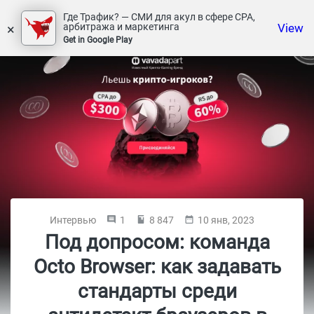
Где Трафик? — СМИ для акул в сфере СРА,
×
View
арбитража и маркетинга
Get in Google Play
Интервью
1
8 847
10 янв, 2023
Под допросом: команда
Octo Browser: как задавать
стандарты среди