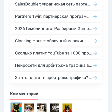
SalesDoubler: украинская сеть партнерских программ с оплатой за действие
Partners 1win: партнерская программа казино в нише гемблинг арбитраж
2026 Гемблинг это: Разбираем Gambling вертикаль, и все что связано с гемблинг и беттинг офферами
Cloaking House: облачный клоакинг для фильтрации ботов FB и Google Ads — гайд PHP-интеграции 2026
Сколько платит YouTube за 1000 просмотров в 2026: реальные цифры от 0.5 до 36 USD по ГЕО
Нейросети для арбитража трафика в 2026: инструменты, кейсы и AI-медиабайеры
За что платят в арбитраже трафика? 30 моделей оплаты в бурж и СНГ партнерках
Комментарии