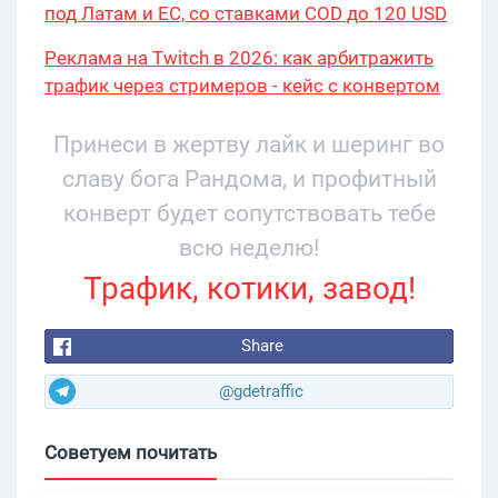
под Латам и ЕС, со ставками COD до 120 USD
Реклама на Twitch в 2026: как арбитражить
трафик через стримеров - кейс с конвертом
34% и охватом 199 276
Принеси в жертву лайк и шеринг во
славу бога Рандома, и профитный
конверт будет сопутствовать тебе
всю неделю!
Трафик, котики, завод!
Share
@gdetraffic
Советуем почитать