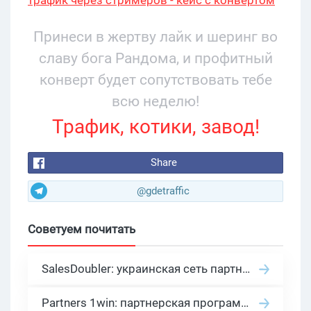
трафик через стримеров - кейс с конвертом
34% и охватом 199 276
Принеси в жертву лайк и шеринг во
славу бога Рандома, и профитный
конверт будет сопутствовать тебе
всю неделю!
Трафик, котики, завод!
Share
@gdetraffic
Советуем почитать
SalesDoubler: украинская сеть партнерских программ с оплатой за действие
Partners 1win: партнерская программа казино в нише гемблинг арбитраж