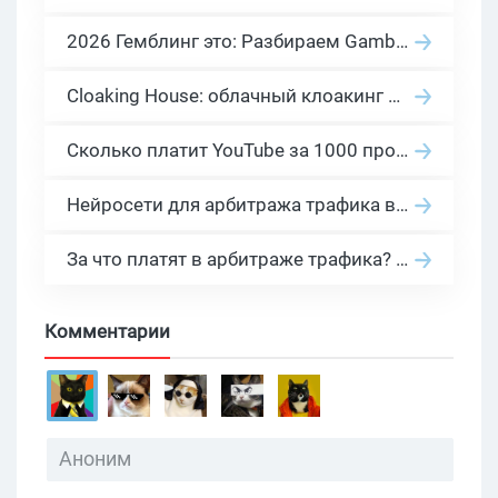
2026 Гемблинг это: Разбираем Gambling вертикаль, и все что связано с гемблинг и беттинг офферами
Cloaking House: облачный клоакинг для фильтрации ботов FB и Google Ads — гайд PHP-интеграции 2026
Сколько платит YouTube за 1000 просмотров в 2026: реальные цифры от 0.5 до 36 USD по ГЕО
Нейросети для арбитража трафика в 2026: инструменты, кейсы и AI-медиабайеры
За что платят в арбитраже трафика? 30 моделей оплаты в бурж и СНГ партнерках
Комментарии