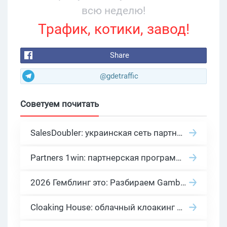
всю неделю!
Трафик, котики, завод!
Share
@gdetraffic
Советуем почитать
SalesDoubler: украинская сеть партнерских программ с оплатой за действие
Partners 1win: партнерская программа казино в нише гемблинг арбитраж
2026 Гемблинг это: Разбираем Gambling вертикаль, и все что связано с гемблинг и беттинг офферами
Cloaking House: облачный клоакинг для фильтрации ботов FB и Google Ads — гайд PHP-интеграции 2026