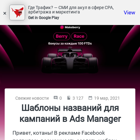
Где Трафик? — СМИ для акул в сфере СРА,
×
View
арбитража и маркетинга
Get in Google Play
Свежие новости
0
3 127
19 мар, 2021
Шаблоны названий для
кампаний в Ads Manager
Привет, котаны! В рекламе Facebook