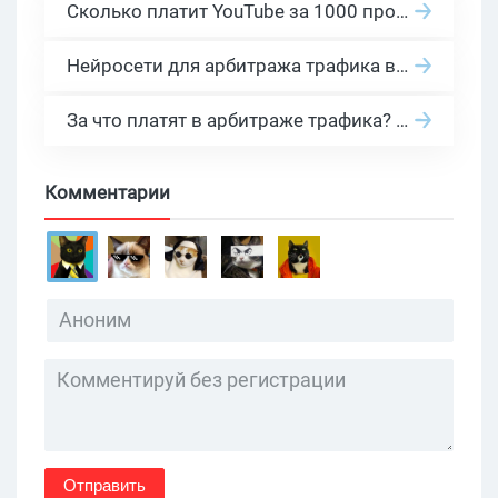
Сколько платит YouTube за 1000 просмотров в 2026: реальные цифры от 0.5 до 36 USD по ГЕО
Нейросети для арбитража трафика в 2026: инструменты, кейсы и AI-медиабайеры
За что платят в арбитраже трафика? 30 моделей оплаты в бурж и СНГ партнерках
Комментарии
Отправить