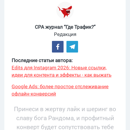
CPA журнал “Где Трафик?”
Редакция
Последние статьи автора:
Edits для Instagram 2026: Новые ссылки,
идеи для контента и эффекты - как выжать
максимум?
Google Ads: более простое отслеживание
офлайн-конверсий
Принеси в жертву лайк и шеринг во
славу бога Рандома, и профитный
конверт будет сопутствовать тебе