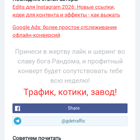
Edits для Instagram 2026: Новые ссылки,
идеи для контента и эффекты - как выжать
максимум?
Google Ads: более простое отслеживание
офлайн-конверсий
Принеси в жертву лайк и шеринг во
славу бога Рандома, и профитный
конверт будет сопутствовать тебе
всю неделю!
Трафик, котики, завод!
Share
@gdetraffic
Советуем почитать