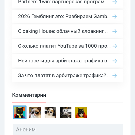
Partners 1win: партнерская программа казино в нише гемблинг арбитраж
2026 Гемблинг это: Разбираем Gambling вертикаль, и все что связано с гемблинг и беттинг офферами
Cloaking House: облачный клоакинг для фильтрации ботов FB и Google Ads — гайд PHP-интеграции 2026
Сколько платит YouTube за 1000 просмотров в 2026: реальные цифры от 0.5 до 36 USD по ГЕО
Нейросети для арбитража трафика в 2026: инструменты, кейсы и AI-медиабайеры
За что платят в арбитраже трафика? 30 моделей оплаты в бурж и СНГ партнерках
Комментарии