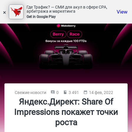
Где Трафик? — СМИ для акул в сфере СРА,
×
View
арбитража и маркетинга
Get in Google Play
Свежие новости
0
3 491
14 фев, 2022
Яндекс.Директ: Share Of
Impressions покажет точки
роста