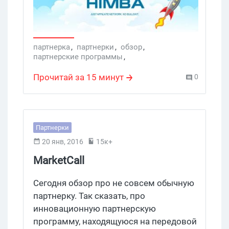
партнерка
,
партнерки
,
обзор
,
партнерские программы
,
партнерская программа
,
Himba.ru.
Прочитай за 15 минут
0
Партнерки
20 янв, 2016
15к+
MarketCall
Сегодня обзор про не совсем обычную
партнерку. Так сказать, про
инновационную партнерскую
программу, находящуюся на передовой