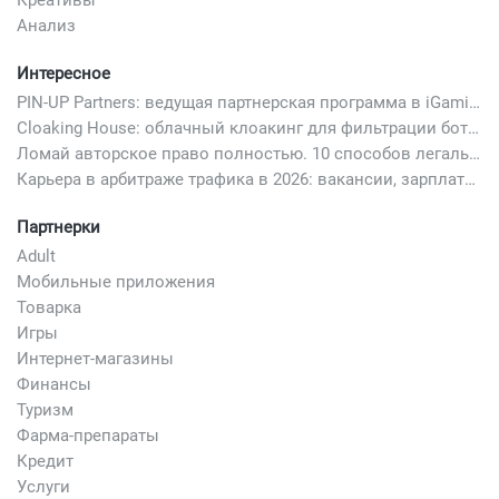
Анализ
Интересное
PIN-UP Partners: ведущая партнерская программа в iGaming
Cloaking House: облачный клоакинг для фильтрации ботов FB и Google Ads — гайд PHP-интеграции 2026
Ломай авторское право полностью. 10 способов легально добавить любимый трек в свой креатив
Карьера в арбитраже трафика в 2026: вакансии, зарплаты и как начать
Партнерки
Adult
Мобильные приложения
Товарка
Игры
Интернет-магазины
Финансы
Туризм
Фарма-препараты
Кредит
Услуги