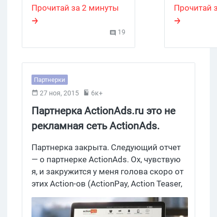
кампаниями в едином
на сайт ил
Прочитай за 2 минуты
Прочитай з
интерфейсе и не
платформу.
переключаясь между
и для тех, 
19
вкладками. Если
занимаетс
что,
Top@Mail.ru
– это
через соцс
мыльный аналог
сегодняшн
Яндекс.Метрики, так
узнаете, к
Партнерки
что обновление не так
разрешено
27 ноя, 2015
6к+
уж и бесполезно, как
TikTok и чт
Партнерка ActionAds.ru это не
может показаться на
даст. Как 
рекламная сеть ActionAds.
первый взгляд.
активную 
сайт, YouTu
Обзор партнерской программы
Партнерка закрыта. Следующий отчет
Instagram 
ЭкшнАдс
— о партнерке ActionAds. Ох, чувствую
аккаунта и
я, и закружится у меня голова скоро от
как отсле
этих Action-ов (ActionPay, Action Teaser,
трафик с Ti
ActionAds) и Ads-ов (MasterAds, CityAds,
RocketAds и т. д.). А ведь еще есть и