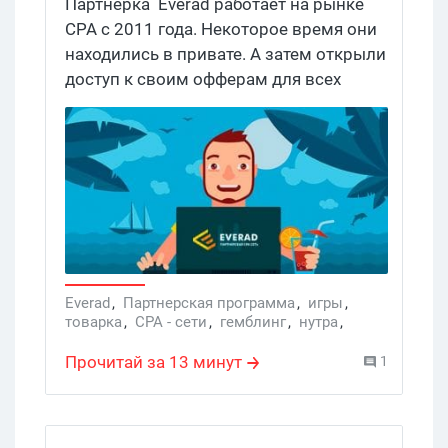
Партнерка Everad работает на рынке
CPA с 2011 года. Некоторое время они
находились в привате. А затем открыли
доступ к своим офферам для всех
желающих. Хочешь узнать, какие такие
интересные офферы у них есть, и какие
похожие нутра партнерки работают в
2021? Заходи.
Everad
,
Партнерская программа
,
игры
,
товарка
,
CPA - сети
,
гемблинг
,
нутра
,
нутра офферы
Прочитай за 13 минут
1