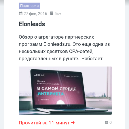
Партнерки
27 фев, 2016
5к+
Elonleads
Обзор о агрегаторе партнерских
программ Elonleads.ru. Это еще одна из
нескольких десятков СРА-сетей,
представленных в рунете. Работает
она уже больше года – в 2014 году
открылась. Посмотрим, есть ли у этой
партнерки какие-нибудь свои фишки и
отличительные особенности.
Прочитай за 11 минут
0