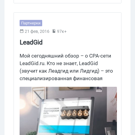
Партнерки
21 фев, 2016
97к+
LeadGid
Мой сегодняшний обзор – о CPA-сети
LeadGid.ru. Кто не знает, LeadGid
(звучит как Леадгид или Лидгид) – это
специализированная финансовая
партнерка, концентрирующая свои
усилия на монетизации кредитного
трафика. Итак, обо всем по порядку.