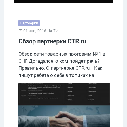
Партнерки
01 янв, 2016
7к+
Обзор партнерки CTR.ru
Обзор сети товарных программ № 1 в
СНГ. Догадался, о ком пойдет речь?
Правильно. О партнерке CTR.ru. Как
пишут ребята о себе в топиках на
арбитражных форумах, это именно они
в свое время «придумали и
реализовали запуск топовых товарных
офферов: Ягоды Годжи, Крем для груди,
Крем PowerLife, Крем Beauty Line и
многие другие». Теперь эта инфа с
успехом кочует из одной статьи про