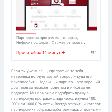
специализирующуюся на медицинской
тематике. Называется она Адинфо.ру.
Партнерская программа
,
товарка
,
Инфобиз офферы
,
Фарма-препараты
,
Инфо-товары
Прочитай за 11 минут
1
Если ты уже знаешь, где трафик, то тебя
наверняка волнует другой вопрос – куда его
приспособить. Надежный партнер – что хороший
друг: всегда поможет советом и никогда не
подведет. Мы поможем подобрать лучшую
партнерскую программу, партнерку, изучим 100,
200 или 1000 CPA-сетей. Всегда открытый каталог
партнерских программ арбитражника, с честными