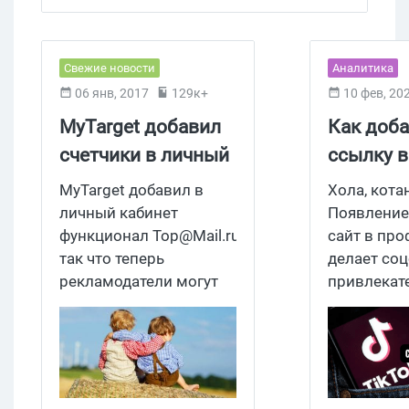
Свежие новости
Аналитика
06 янв, 2017
129к+
10 фев, 20
MyTarget добавил
Как доба
счетчики в личный
ссылку в
кабинет
2026: ак
MyTarget добавил в
Хола, кота
линка в b
личный кабинет
Появление
функционал
Top@Mail.ru
,
сайт в про
видео и 
так что теперь
делает соц
YouTube/
рекламодатели могут
привлекат
- пошаго
регистрировать
арбитражн
счетчики,
сммщиков,
устанавливать цели и
поле URL 
работать с
позволяет
рекламными
трафик из