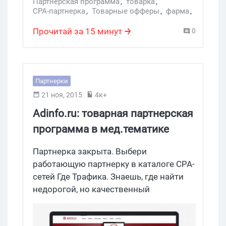
Партнерская программа
,
товарка
,
CPA-партнерка
,
Товарные офферы
,
фарма
,
Фарма-препараты
Прочитай за 15 минут
0
Партнерки
21 ноя, 2015
4к+
Adinfo.ru: товарная партнерская
программа в мед.тематике
Партнерка закрыта. Выбери
работающую партнерку в каталоге CPA-
сетей Где Трафика. Знаешь, где найти
недорогой, но качественный
медицинский трафик? Тогда
порекомендуем тебе партнерку,