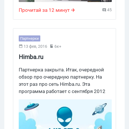
Прочитай за 12 минут
45
Партнерки
13 фев, 2016
6к+
Himba.ru
Партнерка закрыта. Итак, очередной
обзор про очередную партнерку. На
этот раз про сеть Himba.ru. Эта
программа работает с сентября 2012
года, то есть прожила уже больше 5 лет.
Давайте же посмотрим, чем она
отличается от других агрегаторов
партнерских программ, чем интересна
для арбитражников.