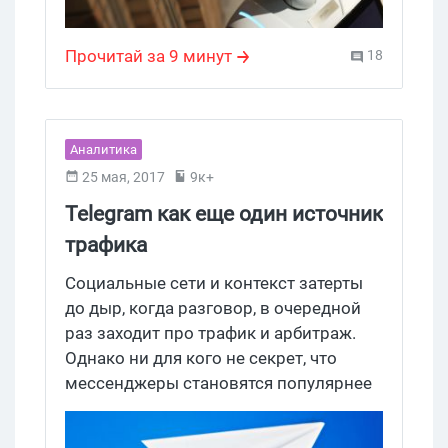
откроет больше возможностей при
работе с этим мессенджером. И, самое
Прочитай за 9 минут
18
главное, без знаний
программирования.
Аналитика
25 мая, 2017
9к+
Telegram как еще один источник
трафика
Социальные сети и контекст затерты
до дыр, когда разговор, в очередной
раз заходит про трафик и арбитраж.
Однако ни для кого не секрет, что
мессенджеры становятся популярнее
день ото дня и превращаются в
основной канал общения