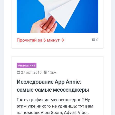
пользователей, вытесняя социальные
сети. Низкие требования к качеству
интернет соединения, а также
доступность почти на всех
современных смартфонах, только
усиливают эффект. Одним из
Прочитай за 6 минут
0
фаворитов среди мессенджеров
сегодня является Telegram. Хоть в
данный момент он находится под
угрозой возможного закрытия на
Аналитика
территории РФ, все же платформа
27 окт, 2015
15к+
работает стабильно, получая
новые апдейты и смело может
Исследование App Annie:
рассматриваться как еще один
самые-самые мессенджеры
источник трафика в 2017 году.
Гнать трафик из мессенджеров? Ну
этим уже никого не удивишь: тут вам
на помощь ViberSpam, Advert Viber,