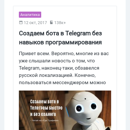
Аналитика
12 окт, 2017
138к+
Создаем бота в Telegram без
навыков программирования
Привет всем. Вероятно, многие из вас
уже слышали новость о том, что
Telegram, наконец-таки, обзавелся
русской локализацией. Конечно,
пользоваться мессенджером можно
было спокойно и без этого
«нововведения», но однозначно число
юзеров теперь станет еще больше. Что
ж, самое время рассказать о том, как
можно создать несложного бота,
который станет вашим помощником и