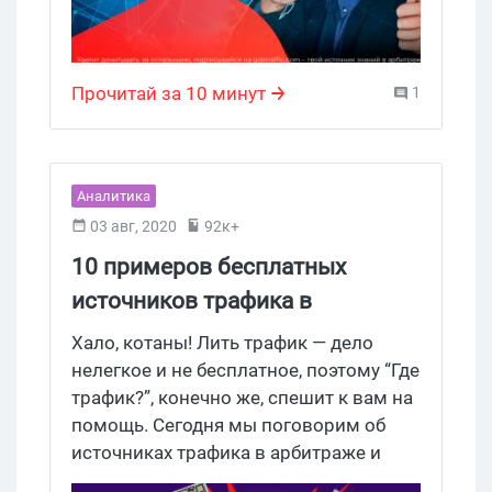
Прочитай за 10 минут
1
Аналитика
03 авг, 2020
92к+
10 примеров бесплатных
источников трафика в
арбитраже и CPA
Хало, котаны! Лить трафик — дело
нелегкое и не бесплатное, поэтому “Где
трафик?”, конечно же, спешит к вам на
помощь. Сегодня мы поговорим об
источниках трафика в арбитраже и
СРА, в которых можно обойтись без