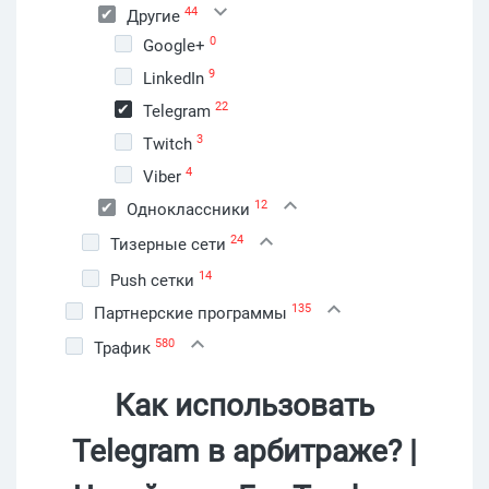
44
Другие
0
Google+
9
LinkedIn
22
Telegram
3
Twitch
4
Viber
12
Одноклассники
24
Тизерные сети
14
Push сетки
135
Партнерские программы
580
Трафик
Как использовать
Telegram в арбитраже? |