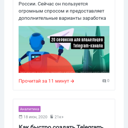
России. Сейчас он пользуется
огромным спросом и предоставляет
дополнительные варианты заработка
в интернете. Владелец популярного
телеграм-канала может заработать
приличные деньги, продавая свои
товары или рекламу. Мы составили
список инструментов, которые
облегчат и систематизируют жизнь
владельцев телеграм-каналов. Читай
до конца и узнай как арбитражнику
Прочитай за 11 минут
0
получить свои плюшки в телеге.
Аналитика
18 июн, 2020
21к+
Как быстро создать Telegram-