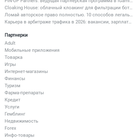
PIN-UP Partners: ведущая партнерская программа в iGaming
Cloaking House: облачный клоакинг для фильтрации ботов FB и Google Ads — гайд PHP-интеграции 2026
Ломай авторское право полностью. 10 способов легально добавить любимый трек в свой креатив
Карьера в арбитраже трафика в 2026: вакансии, зарплаты и как начать
Партнерки
Adult
Мобильные приложения
Товарка
Игры
Интернет-магазины
Финансы
Туризм
Фарма-препараты
Кредит
Услуги
Гемблинг
Недвижимость
Forex
Инфо-товары