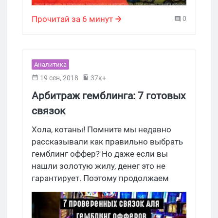
больше. Но возникает вопрос где
Прочитай за 6 минут
0
взять эти 10000 подписчиков? Ответы
на него мы собрали в этой статье.
Аналитика
19 сен, 2018
37к+
Арбитраж гемблинга: 7 готовых
связок
Хола, котаны! Помните мы недавно
рассказывали как правильно выбрать
гемблинг оффер? Но даже если вы
нашли золотую жилу, денег это не
гарантирует. Поэтому продолжаем
наш курс по выживанию в суровом
арбитражном мире и рассказываем
откуда лить на гемблинг. К прочтению