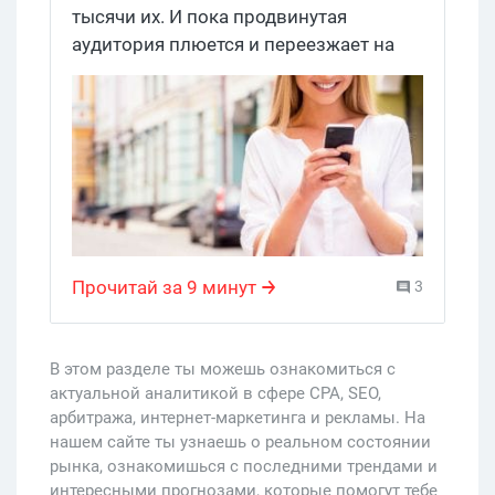
тысячи их. И пока продвинутая
аудитория плюется и переезжает на
Пашкин Telegram, большинство
продолжает щелкать: по данным того
же Advert Viber, из 10к отправленных
приложений, на лендинг переходит в
среднем 3-5к уников. Главное –
сладкий оффер, хороший креатив и
грамотно спарсенная база.
Прочитай за 9 минут
3
В этом разделе ты можешь ознакомиться с
актуальной аналитикой в сфере CPA, SEO,
арбитража, интернет-маркетинга и рекламы. На
нашем сайте ты узнаешь о реальном состоянии
рынка, ознакомишься с последними трендами и
интересными прогнозами, которые помогут тебе