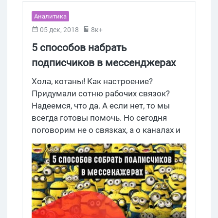
создания бота в Telegram без кода и
Аналитика
навыков программирования.
05 дек, 2018
8к+
5 способов набрать
подписчиков в мессенджерах
Хола, котаны! Как настроение?
Придумали сотню рабочих связок?
Надеемся, что да. А если нет, то мы
всегда готовы помочь. Но сегодня
поговорим не о связках, а о каналах и
чатах в мессенджерах. Арбитражники
все чаще задействуют их в своих
сливах, и это понятно — если 10000
человек подписались на канал с якобы
проверенными схемами, шансов, что
рано или поздно они сдадутся и решат
попробовать удачу, становится куда