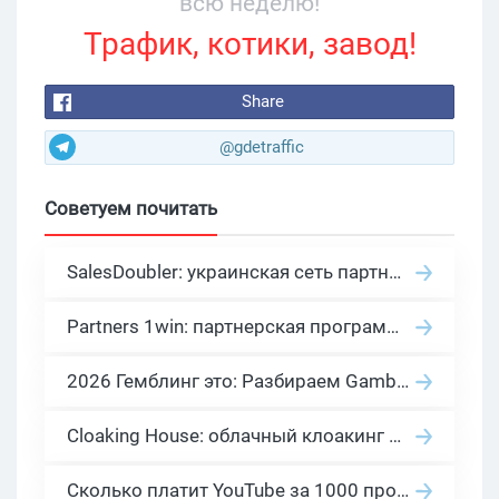
всю неделю!
Трафик, котики, завод!
Share
@gdetraffic
Советуем почитать
SalesDoubler: украинская сеть партнерских программ с оплатой за действие
Partners 1win: партнерская программа казино в нише гемблинг арбитраж
2026 Гемблинг это: Разбираем Gambling вертикаль, и все что связано с гемблинг и беттинг офферами
Cloaking House: облачный клоакинг для фильтрации ботов FB и Google Ads — гайд PHP-интеграции 2026
Сколько платит YouTube за 1000 просмотров в 2026: реальные цифры от 0.5 до 36 USD по ГЕО