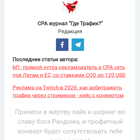
CPA журнал “Где Трафик?”
Редакция
Последние статьи автора:
М1: прямой нутра рекламодатель и CPA сеть
под Латам и ЕС, со ставками COD до 120 USD
Реклама на Twitch в 2026: как арбитражить
трафик через стримеров - кейс с конвертом
34% и охватом 199 276
Принеси в жертву лайк и шеринг во
славу бога Рандома, и профитный
конверт будет сопутствовать тебе