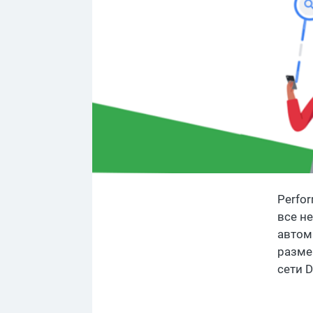
Perfo
все н
автом
размещ
сети D