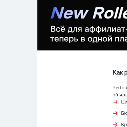
Как 
Perfo
объед
Це
Бю
Кр