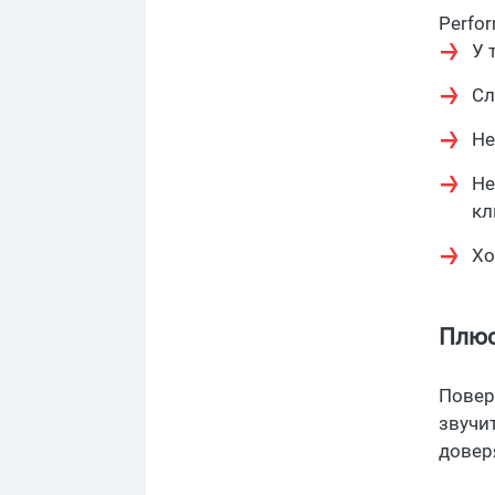
Perfor
У 
Сл
Не
Не
кл
Хо
Плюс
Повер
звучит
довер