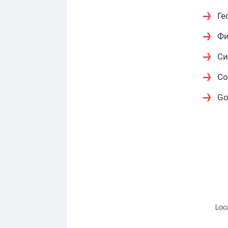
Ге
Фи
Си
Со
Go