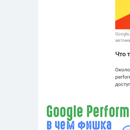
Google
автома
Что 
Около
perfo
досту