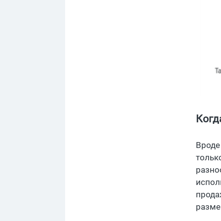
Когд
Вроде
тольк
разно
испол
прода
разме