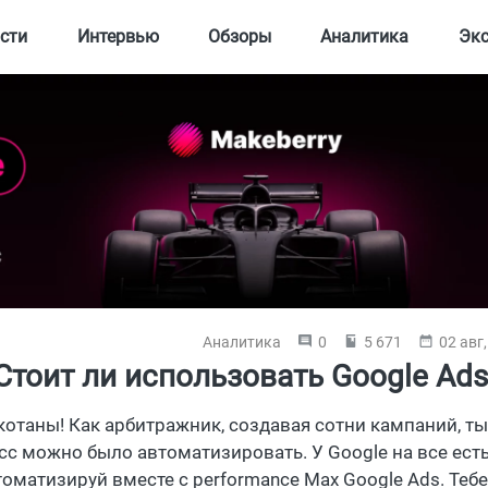
сти
Интервью
Обзоры
Аналитика
Эк
Аналитика
0
5 671
02 авг
Стоит ли использовать Google Ad
 котаны! Как арбитражник, создавая сотни кампаний, ты
с можно было автоматизировать. У Google на все есть о
втоматизируй вместе с performance Max Google Ads. Теб