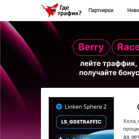
Партнерки
Ново
Хола,
процес
да, а