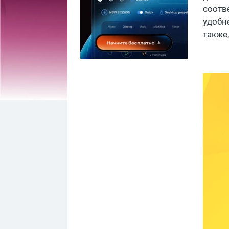
соотве
удобне
также