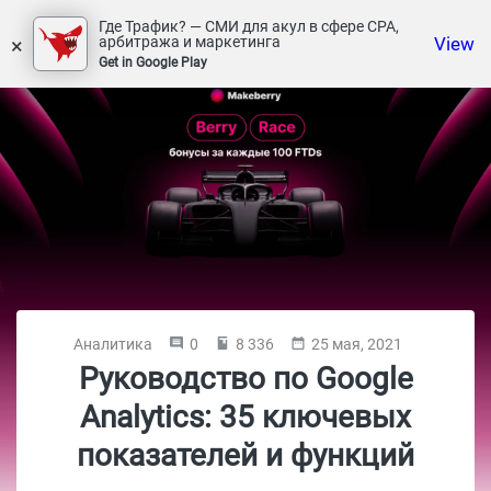
Где Трафик? — СМИ для акул в сфере СРА,
×
View
арбитража и маркетинга
Get in Google Play
Аналитика
0
8 336
25 мая, 2021
Руководство по Google
Analytics: 35 ключевых
показателей и функций