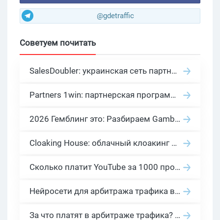
@gdetraffic
Советуем почитать
SalesDoubler: украинская сеть партнерских программ с оплатой за действие
Partners 1win: партнерская программа казино в нише гемблинг арбитраж
2026 Гемблинг это: Разбираем Gambling вертикаль, и все что связано с гемблинг и беттинг офферами
Cloaking House: облачный клоакинг для фильтрации ботов FB и Google Ads — гайд PHP-интеграции 2026
Сколько платит YouTube за 1000 просмотров в 2026: реальные цифры от 0.5 до 36 USD по ГЕО
Нейросети для арбитража трафика в 2026: инструменты, кейсы и AI-медиабайеры
За что платят в арбитраже трафика? 30 моделей оплаты в бурж и СНГ партнерках