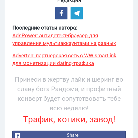
Редакция
Последние статьи автора:
AdsPower: антидетект-браузер для
управления мультиаккаунтами на разных
платформах
Adverten: партнерская сеть с WW smartlink
для монетизации dating-трафика
Принеси в жертву лайк и шеринг во
славу бога Рандома, и профитный
конверт будет сопутствовать тебе
всю неделю!
Трафик, котики, завод!
Share