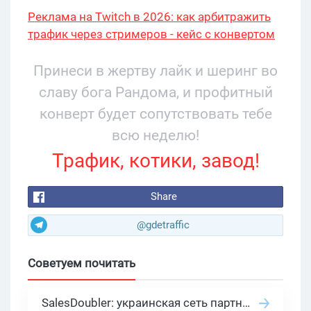
Реклама на Twitch в 2026: как арбитражить
трафик через стримеров - кейс с конвертом
34% и охватом 199 276
Принеси в жертву лайк и шеринг во
славу бога Рандома, и профитный
конверт будет сопутствовать тебе
всю неделю!
Трафик, котики, завод!
Share
@gdetraffic
Советуем почитать
SalesDoubler: украинская сеть партнерских программ с оплатой за действие