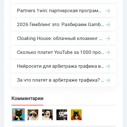
Partners 1win: партнерская программа казино в нише гемблинг арбитраж
2026 Гемблинг это: Разбираем Gambling вертикаль, и все что связано с гемблинг и беттинг офферами
Cloaking House: облачный клоакинг для фильтрации ботов FB и Google Ads — гайд PHP-интеграции 2026
Сколько платит YouTube за 1000 просмотров в 2026: реальные цифры от 0.5 до 36 USD по ГЕО
Нейросети для арбитража трафика в 2026: инструменты, кейсы и AI-медиабайеры
За что платят в арбитраже трафика? 30 моделей оплаты в бурж и СНГ партнерках
Комментарии