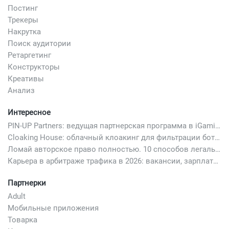
Постинг
Трекеры
Накрутка
Поиск аудитории
Ретаргетинг
Конструкторы
Креативы
Анализ
Интересное
PIN-UP Partners: ведущая партнерская программа в iGaming
Cloaking House: облачный клоакинг для фильтрации ботов FB и Google Ads — гайд PHP-интеграции 2026
Ломай авторское право полностью. 10 способов легально добавить любимый трек в свой креатив
Карьера в арбитраже трафика в 2026: вакансии, зарплаты и как начать
Партнерки
Adult
Мобильные приложения
Товарка