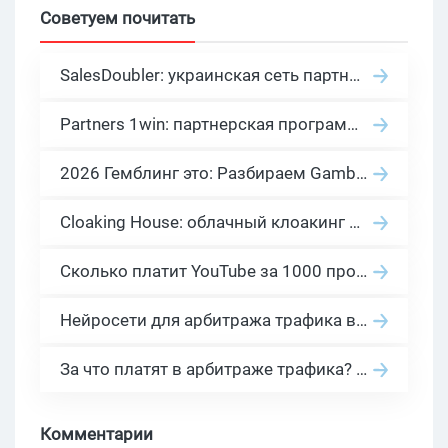
Советуем почитать
SalesDoubler: украинская сеть партнерских программ с оплатой за действие
Partners 1win: партнерская программа казино в нише гемблинг арбитраж
2026 Гемблинг это: Разбираем Gambling вертикаль, и все что связано с гемблинг и беттинг офферами
Cloaking House: облачный клоакинг для фильтрации ботов FB и Google Ads — гайд PHP-интеграции 2026
Сколько платит YouTube за 1000 просмотров в 2026: реальные цифры от 0.5 до 36 USD по ГЕО
Нейросети для арбитража трафика в 2026: инструменты, кейсы и AI-медиабайеры
За что платят в арбитраже трафика? 30 моделей оплаты в бурж и СНГ партнерках
Комментарии