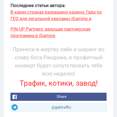
Последние статьи автора:
В каких странах разрешено казино: Гайд по
ГЕО для легальной рекламы iGaming и
беттинг в 2026
PIN-UP Partners: ведущая партнерская
программа в iGaming
Принеси в жертву лайк и шеринг во
славу бога Рандома, и профитный
конверт будет сопутствовать тебе
всю неделю!
Трафик, котики, завод!
Share
@gdetraffic