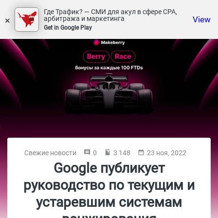
Где Трафик? — СМИ для акул в сфере СРА,
×
View
арбитража и маркетинга
Get in Google Play
Свежие новости
0
3 148
23 ноя, 2022
Google публикует
руководство по текущим и
устаревшим системам