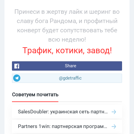
руководства
Принеси в жертву лайк и шеринг во
славу бога Рандома, и профитный
конверт будет сопутствовать тебе
всю неделю!
Трафик, котики, завод!
Share
@gdetraffic
Советуем почитать
SalesDoubler: украинская сеть партнерских программ с оплатой за действие
Partners 1win: партнерская программа казино в нише гемблинг арбитраж