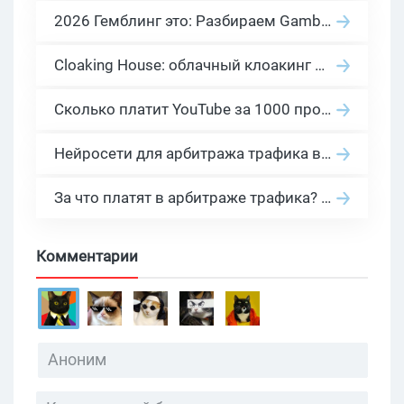
2026 Гемблинг это: Разбираем Gambling вертикаль, и все что связано с гемблинг и беттинг офферами
Cloaking House: облачный клоакинг для фильтрации ботов FB и Google Ads — гайд PHP-интеграции 2026
Сколько платит YouTube за 1000 просмотров в 2026: реальные цифры от 0.5 до 36 USD по ГЕО
Нейросети для арбитража трафика в 2026: инструменты, кейсы и AI-медиабайеры
За что платят в арбитраже трафика? 30 моделей оплаты в бурж и СНГ партнерках
Комментарии