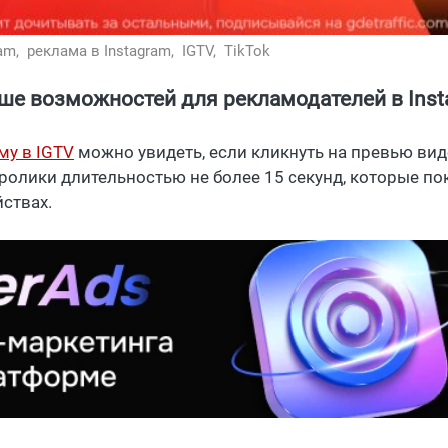
ram,
реклама в Instagram,
IGTV,
TikTok
ше возможностей для рекламодателей в Inst
му в IGTV
можно увидеть, если кликнуть на превью виде
ролики длительностью не более 15 секунд, которые п
йствах.