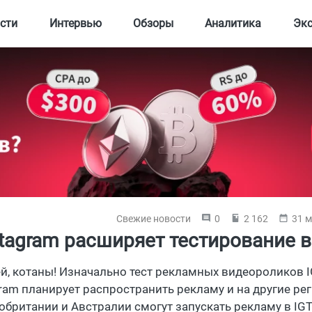
сти
Интервью
Обзоры
Аналитика
Эк
Свежие новости
0
2 162
31 м
stagram расширяет тестирование 
ей, котаны! Изначально тест рекламных видеороликов 
gram планирует распространить рекламу и на другие ре
обритании и Австралии смогут запускать рекламу в IGT