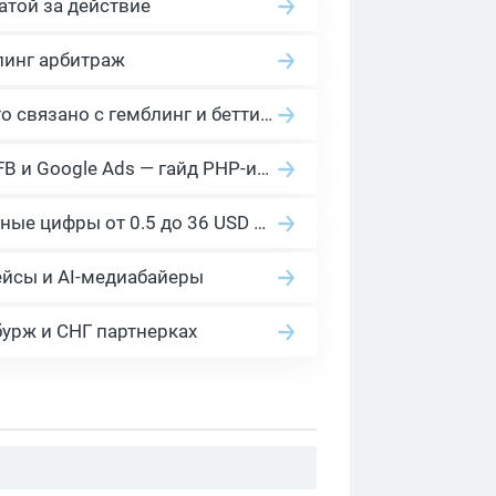
атой за действие
линг арбитраж
2026 Гемблинг это: Разбираем Gambling вертикаль, и все что связано с гемблинг и беттинг офферами
Cloaking House: облачный клоакинг для фильтрации ботов FB и Google Ads — гайд PHP-интеграции 2026
Сколько платит YouTube за 1000 просмотров в 2026: реальные цифры от 0.5 до 36 USD по ГЕО
ейсы и AI-медиабайеры
бурж и СНГ партнерках