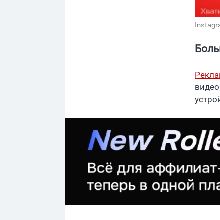
Instag
Боль
Рекла
видео
устро