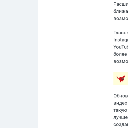
Расши
ближа
возмож
Главн
Instag
YouTu
более
возмо
Обнов
видео
такую
лучше
созда