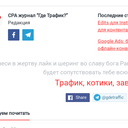
CPA журнал “Где Трафик?”
Последние ст
Редакция
Edits для In
для контента
максимум?
Google Ads: 
офлайн-конв
еси в жертву лайк и шеринг во славу бога Р
будет сопутствовать тебе всю
Трафик, котики, за
Share
@gdetraffic
уем почитать