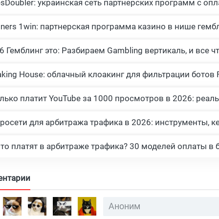
esDoubler: украинская сеть партнерских программ с опл
tners 1win: партнерская программа казино в нише гемб
росети для арбитража трафика в 2026: инструменты, к
что платят в арбитраже трафика? 30 моделей оплаты в 
ентарии