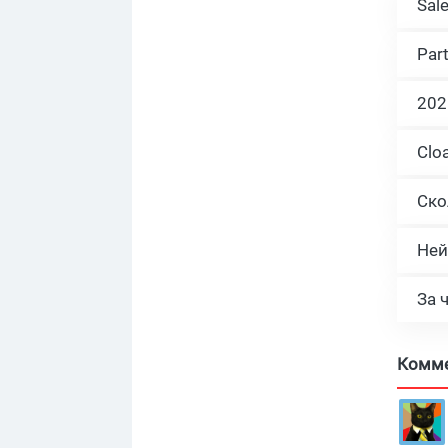
Sal
Par
Ней
За 
Комм