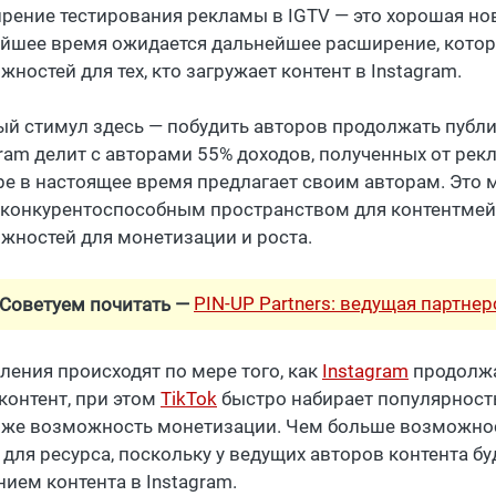
рение тестирования рекламы в IGTV — это хорошая нов
йшее время ожидается дальнейшее расширение, котор
ностей для тех, кто загружает контент в Instagram.
ый стимул здесь — побудить авторов продолжать публик
ram делит с авторами 55% доходов, полученных от рекл
be в настоящее время предлагает своим авторам. Это 
 конкурентоспособным пространством для контентме
жностей для монетизации и роста.
PIN-UP Partners: ведущая партне
Советуем почитать —
ления происходят по мере того, как
Instagram
продолжае
контент, при этом
TikTok
быстро набирает популярность
 ​​же возможность монетизации. Чем больше возможност
 для ресурса, поскольку у ведущих авторов контента 
нием контента в Instagram.