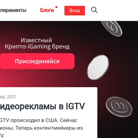
сперименты
Блоги
Вход
ар, 2021
видеорекламы в IGTV
IGTV происходил в США. Сейчас
гионы. Теперь контентмейкеры из
V.