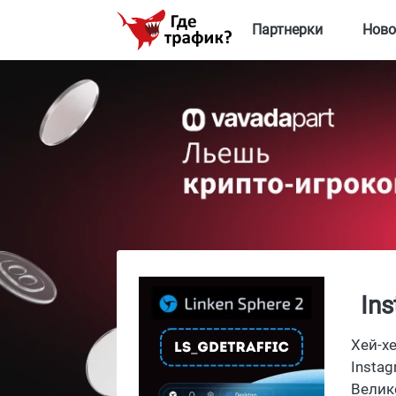
Партнерки
Ново
In
Хей-х
Insta
Велик