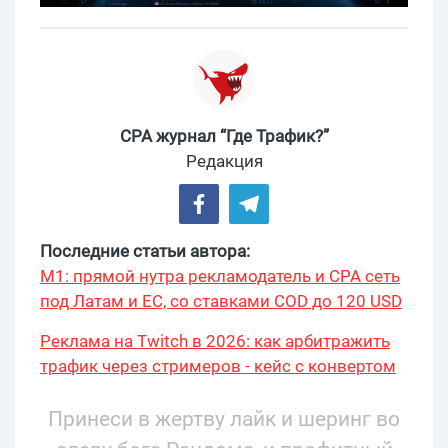
CPA журнал “Где Трафик?”
Редакция
Последние статьи автора:
М1: прямой нутра рекламодатель и CPA сеть
под Латам и ЕС, со ставками COD до 120 USD
Реклама на Twitch в 2026: как арбитражить
трафик через стримеров - кейс с конвертом
34% и охватом 199 276
Принеси в жертву лайк и шеринг во