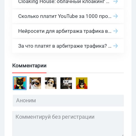
Cloaking House: облачный клоакинг для фильтрации ботов FB и Google Ads — гайд PHP-интеграции 2026
Сколько платит YouTube за 1000 просмотров в 2026: реальные цифры от 0.5 до 36 USD по ГЕО
Нейросети для арбитража трафика в 2026: инструменты, кейсы и AI-медиабайеры
За что платят в арбитраже трафика? 30 моделей оплаты в бурж и СНГ партнерках
Комментарии