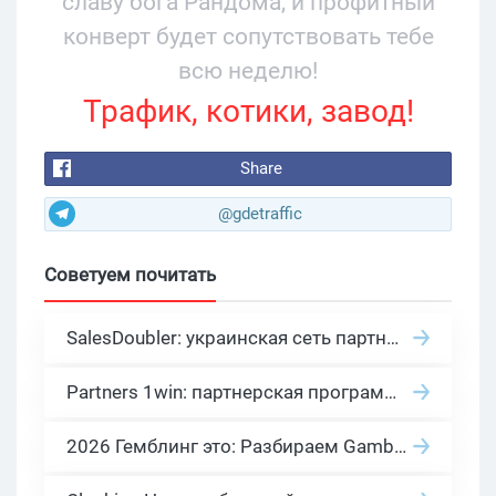
славу бога Рандома, и профитный
конверт будет сопутствовать тебе
всю неделю!
Трафик, котики, завод!
Share
@gdetraffic
Советуем почитать
SalesDoubler: украинская сеть партнерских программ с оплатой за действие
Partners 1win: партнерская программа казино в нише гемблинг арбитраж
2026 Гемблинг это: Разбираем Gambling вертикаль, и все что связано с гемблинг и беттинг офферами