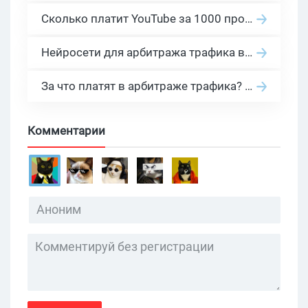
Сколько платит YouTube за 1000 просмотров в 2026: реальные цифры от 0.5 до 36 USD по ГЕО
Нейросети для арбитража трафика в 2026: инструменты, кейсы и AI-медиабайеры
За что платят в арбитраже трафика? 30 моделей оплаты в бурж и СНГ партнерках
Комментарии