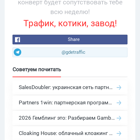
конверт будет сопутствовать тебе
всю неделю!
Трафик, котики, завод!
Share
@gdetraffic
Советуем почитать
SalesDoubler: украинская сеть партнерских программ с оплатой за действие
Partners 1win: партнерская программа казино в нише гемблинг арбитраж
2026 Гемблинг это: Разбираем Gambling вертикаль, и все что связано с гемблинг и беттинг офферами
Cloaking House: облачный клоакинг для фильтрации ботов FB и Google Ads — гайд PHP-интеграции 2026