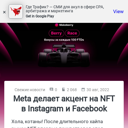
Где Трафик? — СМИ для акул в сфере СРА,
×
View
арбитража и маркетинга
Get in Google Play
Свежие новости
0
2 068
30 авг, 2022
Meta делает акцент на NFT
в Instagram и Facebook
Хола, котаны! После длительного хайпа