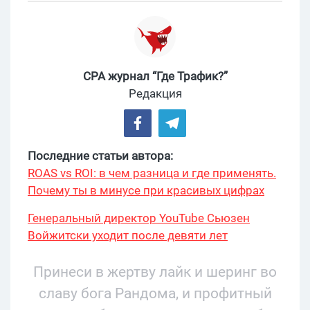
CPA журнал “Где Трафик?”
Редакция
Последние статьи автора:
ROAS vs ROI: в чем разница и где применять.
Почему ты в минусе при красивых цифрах
Генеральный директор YouTube Сьюзен
Войжитски уходит после девяти лет
руководства
Принеси в жертву лайк и шеринг во
славу бога Рандома, и профитный