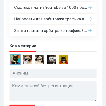
Сколько платит YouTube за 1000 просмотров в 2026: реальные цифры от 0.5 до 36 USD по ГЕО
Нейросети для арбитража трафика в 2026: инструменты, кейсы и AI-медиабайеры
За что платят в арбитраже трафика? 30 моделей оплаты в бурж и СНГ партнерках
Комментарии