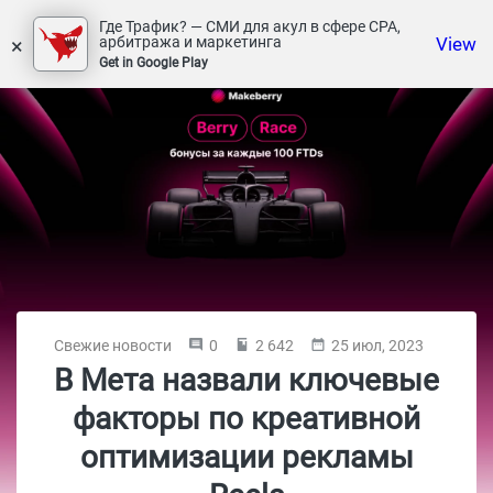
Где Трафик? — СМИ для акул в сфере СРА,
×
View
арбитража и маркетинга
Get in Google Play
Свежие новости
0
2 642
25 июл, 2023
В Мета назвали ключевые
факторы по креативной
оптимизации рекламы