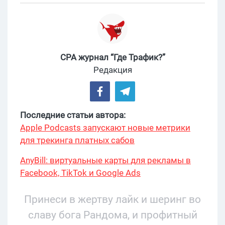
CPA журнал “Где Трафик?”
Редакция
Последние статьи автора:
Apple Podcasts запускают новые метрики
для трекинга платных сабов
AnyBill: виртуальные карты для рекламы в
Facebook, TikTok и Google Ads
Принеси в жертву лайк и шеринг во
славу бога Рандома, и профитный