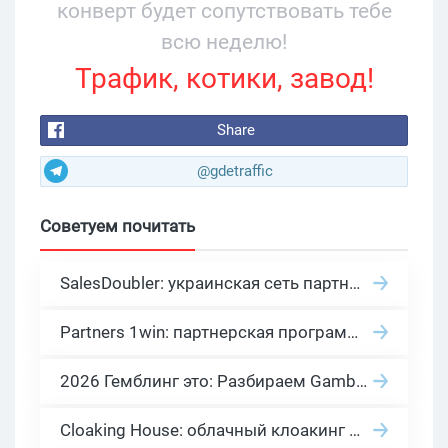
конверт будет сопутствовать тебе
всю неделю!
Трафик, котики, завод!
Share
@gdetraffic
Советуем почитать
SalesDoubler: украинская сеть партнерских программ с оплатой за действие
Partners 1win: партнерская программа казино в нише гемблинг арбитраж
2026 Гемблинг это: Разбираем Gambling вертикаль, и все что связано с гемблинг и беттинг офферами
Cloaking House: облачный клоакинг для фильтрации ботов FB и Google Ads — гайд PHP-интеграции 2026