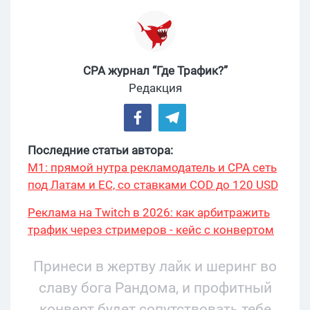
CPA журнал “Где Трафик?”
Редакция
Последние статьи автора:
М1: прямой нутра рекламодатель и CPA сеть
под Латам и ЕС, со ставками COD до 120 USD
Реклама на Twitch в 2026: как арбитражить
трафик через стримеров - кейс с конвертом
34% и охватом 199 276
Принеси в жертву лайк и шеринг во
славу бога Рандома, и профитный
конверт будет сопутствовать тебе