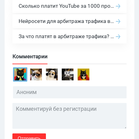
Сколько платит YouTube за 1000 просмотров в 2026: реальные цифры от 0.5 до 36 USD по ГЕО
Нейросети для арбитража трафика в 2026: инструменты, кейсы и AI-медиабайеры
За что платят в арбитраже трафика? 30 моделей оплаты в бурж и СНГ партнерках
Комментарии
Отправить