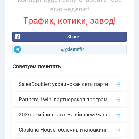
всю неделю!
Трафик, котики, завод!
Share
@gdetraffic
Советуем почитать
SalesDoubler: украинская сеть партнерских программ с оплатой за действие
Partners 1win: партнерская программа казино в нише гемблинг арбитраж
2026 Гемблинг это: Разбираем Gambling вертикаль, и все что связано с гемблинг и беттинг офферами
Cloaking House: облачный клоакинг для фильтрации ботов FB и Google Ads — гайд PHP-интеграции 2026