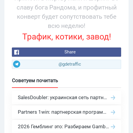
славу бога Рандома, и профитный
конверт будет сопутствовать тебе
всю неделю!
Трафик, котики, завод!
Share
@gdetraffic
Советуем почитать
SalesDoubler: украинская сеть партнерских программ с оплатой за действие
Partners 1win: партнерская программа казино в нише гемблинг арбитраж
2026 Гемблинг это: Разбираем Gambling вертикаль, и все что связано с гемблинг и беттинг офферами