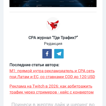
CPA журнал “Где Трафик?”
Редакция
Последние статьи автора:
М1: прямой нутра рекламодатель и CPA сеть
под Латам и ЕС, со ставками COD до 120 USD
Реклама на Twitch в 2026: как арбитражить
трафик через стримеров - кейс с конвертом
34% и охватом 199 276
Принеси в жертву лайк и шеринг во