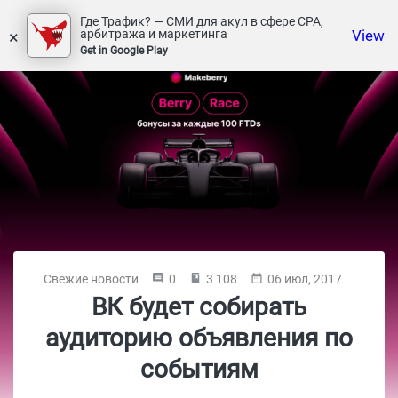
Где Трафик? — СМИ для акул в сфере СРА,
×
View
арбитража и маркетинга
Get in Google Play
Свежие новости
0
3 108
06 июл, 2017
ВК будет собирать
аудиторию объявления по
событиям