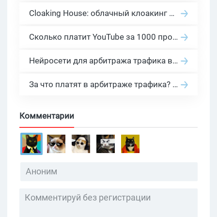
Cloaking House: облачный клоакинг для фильтрации ботов FB и Google Ads — гайд PHP-интеграции 2026
Сколько платит YouTube за 1000 просмотров в 2026: реальные цифры от 0.5 до 36 USD по ГЕО
Нейросети для арбитража трафика в 2026: инструменты, кейсы и AI-медиабайеры
За что платят в арбитраже трафика? 30 моделей оплаты в бурж и СНГ партнерках
Комментарии