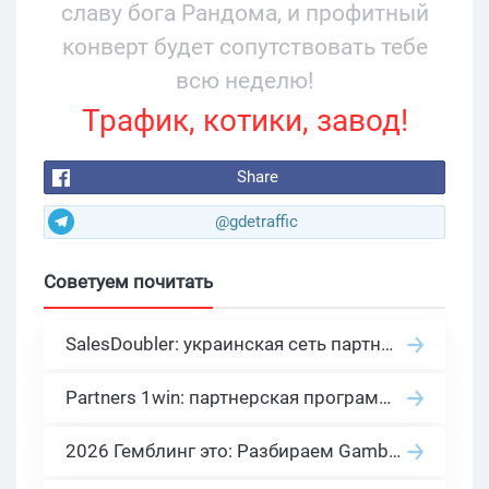
славу бога Рандома, и профитный
конверт будет сопутствовать тебе
всю неделю!
Трафик, котики, завод!
Share
@gdetraffic
Советуем почитать
SalesDoubler: украинская сеть партнерских программ с оплатой за действие
Partners 1win: партнерская программа казино в нише гемблинг арбитраж
2026 Гемблинг это: Разбираем Gambling вертикаль, и все что связано с гемблинг и беттинг офферами