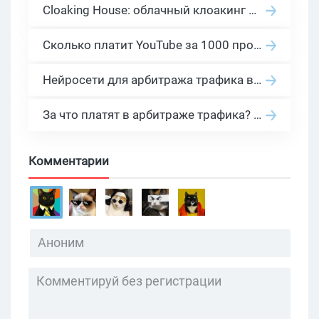
Cloaking House: облачный клоакинг для фильтрации ботов FB и Google Ads — гайд PHP-интеграции 2026
Сколько платит YouTube за 1000 просмотров в 2026: реальные цифры от 0.5 до 36 USD по ГЕО
Нейросети для арбитража трафика в 2026: инструменты, кейсы и AI-медиабайеры
За что платят в арбитраже трафика? 30 моделей оплаты в бурж и СНГ партнерках
Комментарии