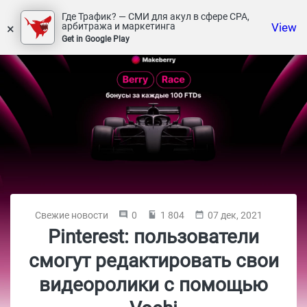
Где Трафик? — СМИ для акул в сфере СРА,
×
View
арбитража и маркетинга
Get in Google Play
Свежие новости
0
1 804
07 дек, 2021
Pinterest: пользователи
смогут редактировать свои
видеоролики с помощью