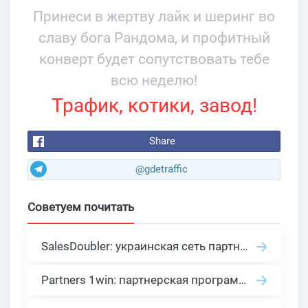
Принеси в жертву лайк и шеринг во
славу бога Рандома, и профитный
конверт будет сопутствовать тебе
всю неделю!
Трафик, котики, завод!
Share
@gdetraffic
Советуем почитать
SalesDoubler: украинская сеть партнерских программ с оплатой за действие
Partners 1win: партнерская программа казино в нише гемблинг арбитраж