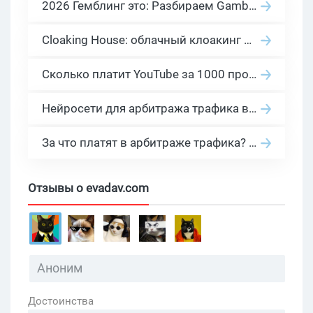
2026 Гемблинг это: Разбираем Gambling вертикаль, и все что связано с гемблинг и беттинг офферами
Cloaking House: облачный клоакинг для фильтрации ботов FB и Google Ads — гайд PHP-интеграции 2026
Сколько платит YouTube за 1000 просмотров в 2026: реальные цифры от 0.5 до 36 USD по ГЕО
Нейросети для арбитража трафика в 2026: инструменты, кейсы и AI-медиабайеры
За что платят в арбитраже трафика? 30 моделей оплаты в бурж и СНГ партнерках
Отзывы о evadav.com
Достоинства