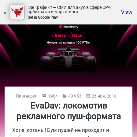
Где Трафик? — СМИ для акул в сфере СРА,
×
View
арбитража и маркетинга
Get in Google Play
Партнерки
1904
40 953
26 ноя, 2018
EvaDav: локомотив
рекламного пуш-формата
Хола, котаны! Бум пушей не проходит и