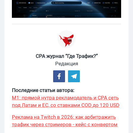
CPA журнал “Где Трафик?”
Редакция
Последние статьи автора:
М1: прямой нутра рекламодатель и CPA сеть
под Латам и ЕС, со ставками COD до 120 USD
Реклама на Twitch в 2026: как арбитражить
трафик через стримеров - кейс с конвертом
34% и охватом 199 276