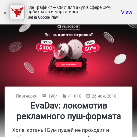
Где Трафик? — СМИ для акул в сфере СРА,
×
View
арбитража и маркетинга
Get in Google Play
Партнерки
1904
41 010
26 ноя, 2018
EvaDav: локомотив
рекламного пуш-формата
Хола, котаны! Бум пушей не проходит и