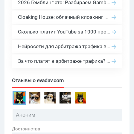
2026 Гемблинг это: Разбираем Gambling вертикаль, и все что связано с гемблинг и беттинг офферами
Cloaking House: облачный клоакинг для фильтрации ботов FB и Google Ads — гайд PHP-интеграции 2026
Сколько платит YouTube за 1000 просмотров в 2026: реальные цифры от 0.5 до 36 USD по ГЕО
Нейросети для арбитража трафика в 2026: инструменты, кейсы и AI-медиабайеры
За что платят в арбитраже трафика? 30 моделей оплаты в бурж и СНГ партнерках
Отзывы о evadav.com
Достоинства