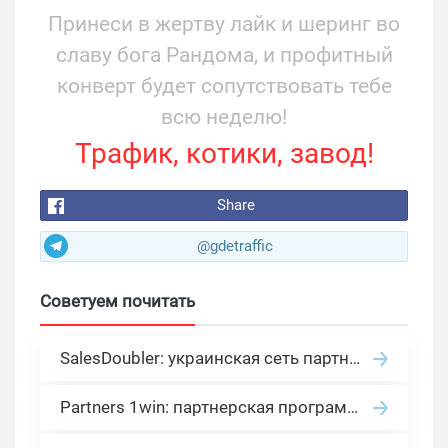
Принеси в жертву лайк и шеринг во
славу бога Рандома, и профитный
конверт будет сопутствовать тебе
всю неделю!
Трафик, котики, завод!
Share
@gdetraffic
Советуем почитать
SalesDoubler: украинская сеть партнерских программ с оплатой за действие
Partners 1win: партнерская программа казино в нише гемблинг арбитраж