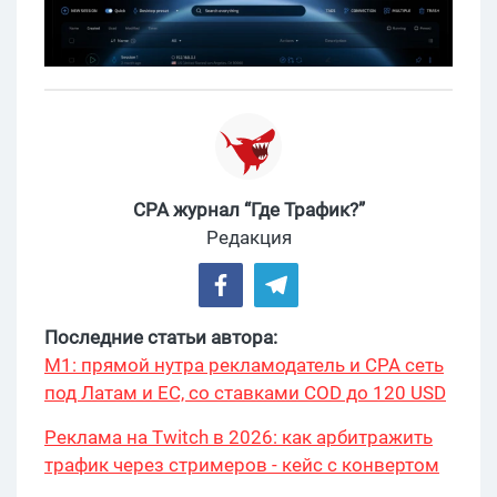
CPA журнал “Где Трафик?”
Редакция
Последние статьи автора:
М1: прямой нутра рекламодатель и CPA сеть
под Латам и ЕС, со ставками COD до 120 USD
Реклама на Twitch в 2026: как арбитражить
трафик через стримеров - кейс с конвертом
34% и охватом 199 276