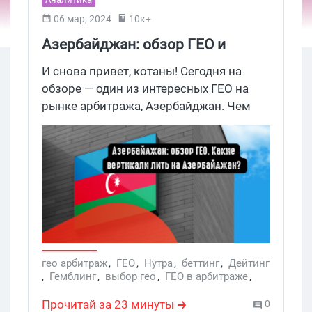
06 мар, 2024
10к+
Азербайджан: обзор ГЕО и
целевой аудитории под
И снова привет, котаны! Сегодня на
арбитраж. Какие вертикали лить
обзоре — один из интересных ГЕО на
рынке арбитража, Азербайджан. Чем
на Азербайджан?
интересен? Рассказываем — трафик там
довольно дешевый, аудитория горячая,
менталитет его понятен, и в целом
офферы дают неплохую конверсию при
условии правильного
масштабирования. Но перед началом
залива давай поделимся инсайтами,
какие вертикали туда лить, какие
источники трафа будут топовыми и на
гео арбитраж
,
ГЕО
,
Нутра
,
беттинг
,
Дейтинг
,
Гемблинг
,
выбор гео
,
ГЕО в арбитраже
,
что обращать внимание при выборе
ГЕО Азербайджан
оффера. Гоу, мы создали!
Прочитай за 23 минуты
0