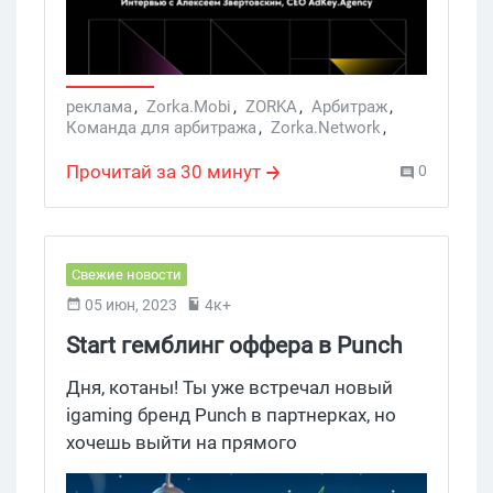
если вы резко пошли в рост, а также
расскажем про рабочий день
арбитражника из команды
Adkey.Agency. Бери на заметку!
реклама
,
Zorka.Mobi
,
ZORKA
,
Арбитраж
,
Команда для арбитража
,
Zorka.Network
,
Арбитраж трафика
,
медиабайер
,
беттинг
,
как собрать команду
,
арбитраж в команде
,
Прочитай за 30 минут
0
Дейтинг
,
AdKey.Agency
,
Zorka.Agency
Свежие новости
05 июн, 2023
4к+
Start гемблинг оффера в Punch
Partners под KZ и RU трафик
Дня, котаны! Ты уже встречал новый
igaming бренд Punch в партнерках, но
хочешь выйти на прямого
рекламодателя с лучшими ставками?