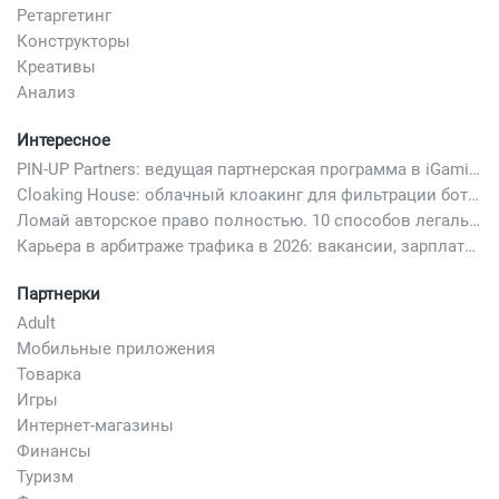
Ретаргетинг
Конструкторы
Креативы
Анализ
Интересное
PIN-UP Partners: ведущая партнерская программа в iGaming
Cloaking House: облачный клоакинг для фильтрации ботов FB и Google Ads — гайд PHP-интеграции 2026
Ломай авторское право полностью. 10 способов легально добавить любимый трек в свой креатив
Карьера в арбитраже трафика в 2026: вакансии, зарплаты и как начать
Партнерки
Adult
Мобильные приложения
Товарка
Игры
Интернет-магазины
Финансы
Туризм