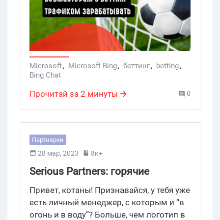
лучше справляется с прогнозами на
спортивные мероприятия, с расчетом
формул и коэффициентов, в то время,
как Google Bard больше подходит для
написания кода. В чем там детали,
рассказываем.
Microsoft
,
Microsoft Bing
,
беттинг
,
betting
,
Bing Chat
Прочитай за 2 минуты
0
Партнерки
28 мар, 2023
8к+
Serious Partners: горячие
гемблинг и мобайл офферы под
Привет, котаны! Признавайся, у тебя уже
жаркие ГЕО
есть личный менеджер, с которым и “в
огонь и в воду”? Больше, чем логотип в