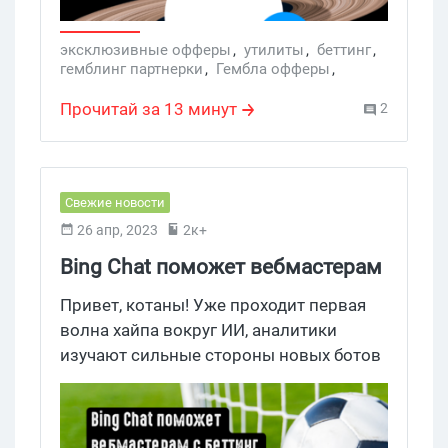
пролива, что отлично скажется на росте
молодых байеров. Залетай на обзор и
эксклюзивные офферы
,
утилиты
,
беттинг
,
гемблинг партнерки
,
Гембла офферы
,
знакомся с партнеркой Yellana ближе!
utilities
,
Yellana
Прочитай за 13 минут
2
Свежие новости
26 апр, 2023
2к+
Bing Chat поможет вебмастерам
с беттинг трафиком
Привет, котаны! Уже проходит первая
зарабатывать больше
волна хайпа вокруг ИИ, аналитики
изучают сильные стороны новых ботов
и способы заработка на трафике.
Сравнив Google Bard и Bing Chat,
пользователи отмечают, что последний