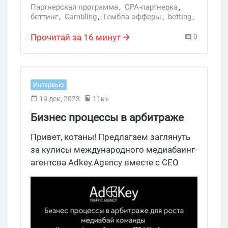
витриной свежих локальных брендов на
Партнерская программа
,
CPA-партнерка
,
беттинг
,
Gambling
,
Гембла офферы
,
betting
,
Бразилию и 15-летней экспертизой в
гемблинг бурж
,
Латам
,
Affstream
affiliate marketing.
Прочитай за 16 минут
0
Интервью
19 дек, 2023
11к+
Бизнес процессы в арбитраже
для роста медиабай команды.
Привет, котаны! Предлагаем заглянуть
Интервью с Алексеем
за кулисы международного медиабаинг-
агентсва Adkey.Agency вместе с CEO
Звертовским, CEO AdKey.Agency
компании Алексеем Звертовским.
Обсуждаем, как выстраивать бизнес
процессы для арбитражной команды
80+ человек, поделимся инфой, как
масштабировать успех своей тимы,