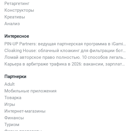
Ретаргетинг
Конструкторы
Креативы
Анализ
Интересное
PIN-UP Partners: ведущая партнерская программа в iGaming
Cloaking House: облачный клоакинг для фильтрации ботов FB и Google Ads — гайд PHP-интеграции 2026
Ломай авторское право полностью. 10 способов легально добавить любимый трек в свой креатив
Карьера в арбитраже трафика в 2026: вакансии, зарплаты и как начать
Партнерки
Adult
Мобильные приложения
Товарка
Игры
Интернет-магазины
Финансы
Туризм