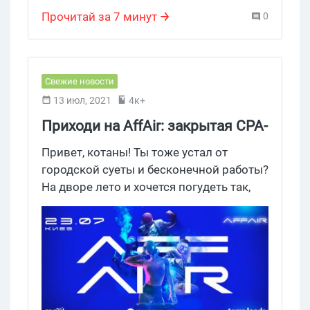
CPA конференции
,
Neogara
,
aff1
арбитражников!
Прочитай за 7 минут
0
Свежие новости
13 июл, 2021
4к+
Приходи на AffAir: закрытая CPA-
тусовка в крутом загородном
Привет, котаны! Ты тоже устал от
комплексе в Киеве
городской суеты и бесконечной работы?
На дворе лето и хочется погудеть так,
чтобы появилось ощущение: вот сейчас
точно время прошло не зря. Тогда тебе
сюда: TerraLeads, MGID и Supreme Media
устраивают закрытую CPA-вечеринку в
топовом загородном комплексе под
Киевом. Гостей ждут годные кальяны,
крепкий алкоголь, гастро-шоу и