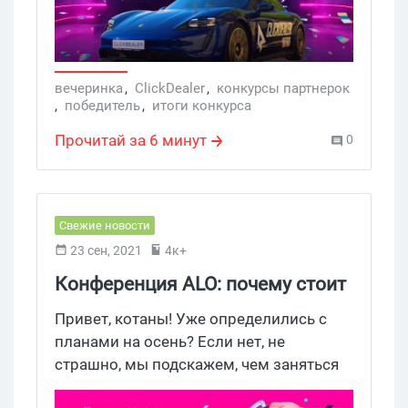
крупнейшего в 2021 конкурса
ClickDealer Nitro.
вечеринка
,
ClickDealer
,
конкурсы партнерок
,
победитель
,
итоги конкурса
Прочитай за 6 минут
0
Свежие новости
23 сен, 2021
4к+
Конференция ALO: почему стоит
пойти на интерактивное шоу для
Привет, котаны! Уже определились с
арбитражников?
планами на осень? Если нет, не
страшно, мы подскажем, чем заняться
21 и 22 октября. В эти дни планируется