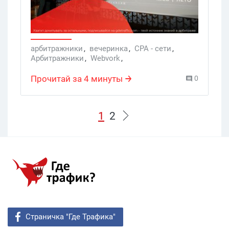
год.
арбитражники
,
вечеринка
,
CPA - сети
,
Арбитражники
,
Webvork
,
конференция по арбитражу
Прочитай за 4 минуты
0
1
2
Страничка "Где Трафика"