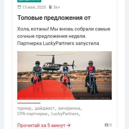
15 мая, 2020
3к+
Топовые предложения от
партнерок
Хола, котаны! Мы вновь собрали самые
сочные предложения недели.
Партнерка LuckyPartners запустила
арбитражный турнир с призовым
фондом 30 000$, WelcomePartners
продолжает серию домашних нетворк-
вечеринок, Lucky.Online повышает
ставки на топовые офферы в рамках
акции #LuckySpring, а 3snet приглашает
вебов на частный покерный турнир.
турнир
,
дайджест
,
вечеринка
,
CPA-партнерки
,
LuckyPartners
,
WelcomePartners
,
Бонусы от партнерок
,
дайджест Где Трафик
,
конкурс с призами
,
Прочитай за 5 минут
0