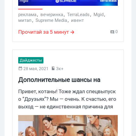
шикарные go-go девушки. Ух, пока одно
вступление писали, захотелось
реклама
,
вечеринка
,
TerraLeads
,
Mgid
,
митап
,
Supreme Media
,
ивент
повисеть в этом арбитражном раю.
Скорее читай условия, чтобы не
Прочитай за 5 минут
0
пропустить самое важное и узнай, как
попасть на топовый ивент.
Дайджесты
28 мая, 2021
3к+
Дополнительные шансы на
порш, Apple за пару кликов и
Привет, котаны! Тоже ждал спецвыпуск
ламповые вечеринки. С кем
о “Друзьях”? Мы — очень. К счастью, его
выход — не единственная причина для
встретить лето 2021?
классного настроения. В июне пройдет
несколько ярких мероприятий, которые
порадуют нетворкингом, коктейлями и