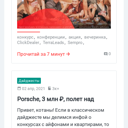
даже зоной казино. И это еще не всё!
Партнерка ClickDealer придумала, как
дать возможность выиграть Porsche
Taycan 4S каждому арбитражнику, а не
только топам и медиабаинговым
агентствам. Читай дайджест, чтобы
конкурс
,
конференции
,
акция
,
вечеринка
,
ClickDealer
,
TerraLeads
,
Sempro
,
узнать больше о грандиозных событиях
CPA конференции
в мире аффилиат-маркетинга!
Прочитай за 7 минут
0
Дайджесты
02 апр, 2021
3к+
Porsche, 3 млн ₽, полет над
Каппадокией и турнир по Mortal
Привет, котаны! Если в классическом
Kombat 11 для арбитражников
дайджесте мы делимся инфой о
конкурсах с айфонами и квартирами, то