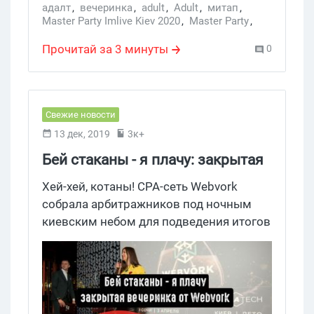
адалт
,
вечеринка
,
adult
,
Adult
,
митап
,
Master Party Imlive Kiev 2020
,
Master Party
,
meetup
Прочитай за 3 минуты
0
Свежие новости
13 дек, 2019
3к+
Бей стаканы - я плачу: закрытая
вечеринка от Webvork
Хей-хей, котаны! CPA-сеть Webvork
собрала арбитражников под ночным
киевским небом для подведения итогов
уходящего года. На закрытой вечеринке
были только свои. Опытные
арбитражники без утайки рассказали о
своих провалах и достижениях, а также
поделились планами на грядущий 2020