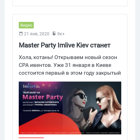
Lucky.Online
,
3snet
Видео
21 янв, 2020
9к+
Master Party Imlive Kiev станет
первой CPA вечеринкой 2020
Хола, котаны! Открываем новый сезон
года
CPA ивентов. Уже 31 января в Киеве
состоится первый в этом году закрытый
митап для вебмастеров — Master Party
Imlive Kiev. Никаких хантеров и
менеджеров, только арбитражники. Это
отличная возможность научиться
работать с прибыльной вертикалью,
пообщаться с топами рынка и
качественно отдохнуть. Нужны детали?
Тогда оставайся с нами и читай анонс!