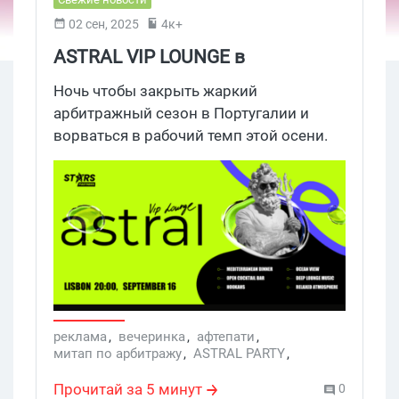
02 сен, 2025
4к+
ASTRAL VIP LOUNGE в
Лиссабоне: приватная VIP
Ночь чтобы закрыть жаркий
вечеринка от Stars Partners
арбитражный сезон в Португалии и
ворваться в рабочий темп этой осени.
Долгожданная вечеринка ASTRAL
возвращается, повышая ставки.
Конфиденциальность, 150 избранных
гостей и атмосфера, где нет случайных
прохожих. Записывай: iGaming
партнерка Stars Partners, 16 сентября,
20:00, Лиссабон, безлимитный бар,
кальяны, средиземноморская кухня.
Вечер, где каждое знакомство будет
реклама
,
вечеринка
,
афтепати
,
митап по арбитражу
,
ASTRAL PARTY
,
стоить дороже, чем оборотка на месяц.
Stars Partners
Рассказываем, больше.
Прочитай за 5 минут
0