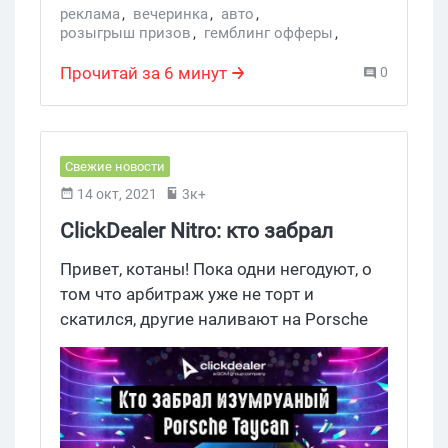
новую тачку и как попасть на вечеринку,
реклама
,
вечеринка
,
авто
,
розыгрыш призов
,
гемблинг офферы
,
знает Где Трафик, заходи почитать.
итоги конкурса
,
гемблинг партнерки
,
Gagarin Partners
,
Гембла офферы
,
Прочитай за 6 минут
0
гемблинг арбитраж
,
Grand Prix Гагарин
,
Joker
Свежие новости
14 окт, 2021
3к+
ClickDealer Nitro: кто забрал
главный приз — изумрудный
Привет, котаны! Пока одни негодуют, о
Porsche Taycan на закрытой
том что арбитраж уже не торт и
скатился, другие наливают на Porsche
вечеринке
Taycan, квадрокоптеры и Apple гаджеты.
Хочешь посмотреть на бесстрашных
арбитранов, которые наливали по
$100к, только для участия в финальном
розыгрыше? Заходи почитать итоги