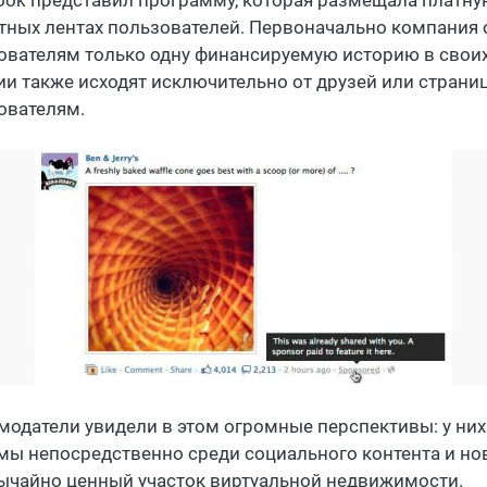
ook представил программу, которая размещала платну
тных лентах пользователей. Первоначально компания 
ователям только одну финансируемую историю в своих 
ии также исходят исключительно от друзей или страни
ователям.
модатели увидели в этом огромные перспективы: у них
мы непосредственно среди социального контента и нов
ычайно ценный участок виртуальной недвижимости.