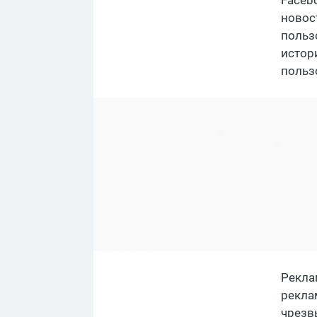
Faceb
новос
польз
истор
польз
Рекла
рекла
чрезв