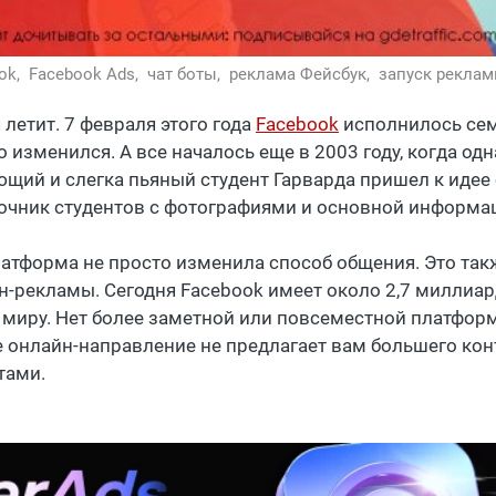
ok,
Facebook Ads,
чат боты,
реклама Фейсбук,
запуск реклам
 летит. 7 февраля этого года
Facebook
исполнилось семн
о изменился. А все началось еще в 2003 году, когда од
ющий и слегка пьяный студент Гарварда пришел к идее
очник студентов с фотографиями и основной информа
латформа не просто изменила способ общения. Это та
н-рекламы. Сегодня Facebook имеет около 2,7 миллиар
 миру. Нет более заметной или повсеместной платфор
е онлайн-направление не предлагает вам большего ко
тами.