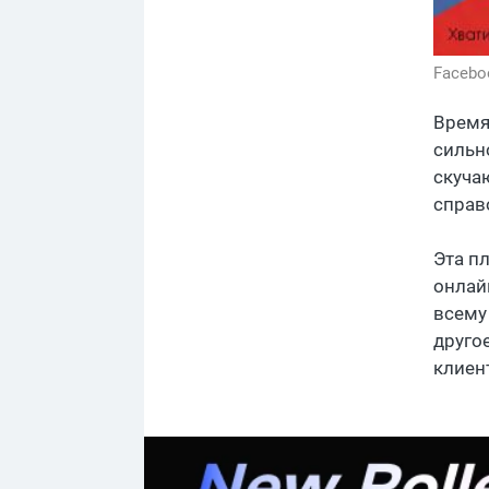
Facebo
Время
сильн
скуча
справ
Эта п
онлай
всему
друго
клиен