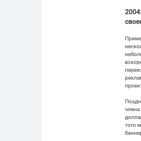
2004
своег
Приме
неско
небол
вскор
перее
реклам
проек
Поздн
члена
долла
того 
банне