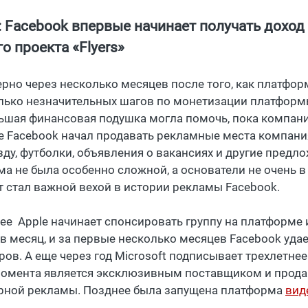
: Facebook впервые начинает получать дохо
о проекта «Flyers»
рно через несколько месяцев после того, как платфор
лько незначительных шагов по монетизации платформы
ьшая финансовая подушка могла помочь, пока компания
е Facebook начал продавать рекламные места компани
зду, футболки, объявления о вакансиях и другие предло
а не была особенно сложной, а основатели не очень в 
т стал важной вехой в истории рекламы Facebook.
ее Apple начинает спонсировать группу на платформе и
 в месяц, и за первые несколько месяцев Facebook удае
ров. А еще через год Microsoft подписывает трехлетнее
момента является эксклюзивным поставщиком и прод
рной рекламы. Позднее была запущена платформа
вид