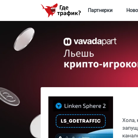
Партнерки
Ново
Хола,
запущ
канал