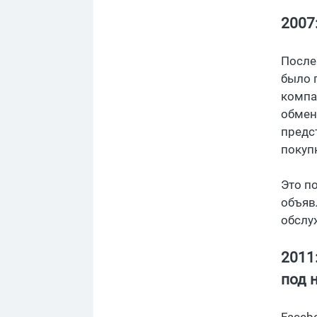
2007
После
было 
компа
обмен
предс
покуп
Это п
объяв
обслу
2011
под 