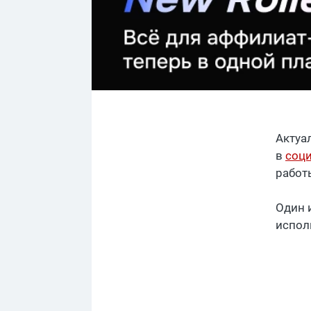
Актуа
в
соци
работ
Один 
испол