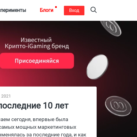
сперименты
Блоги
Вход
, 2021
последние 10 лет
наем сегодня, впервые была
из самых мощных маркетинговых
менялась за последние года, и как