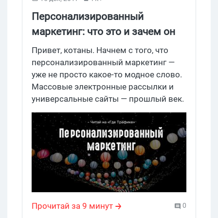
Персонализированный
маркетинг: что это и зачем он
нужен
Привет, котаны. Начнем с того, что
персонализированный маркетинг —
уже не просто какое-то модное слово.
Массовые электронные рассылки и
универсальные сайты — прошлый век.
В наше время подавляющее
большинство компаний
персонализируют свой маркетинг, в
основном Еmail-рассылки и
корпоративные станицы.
Прочитай за 9 минут
0