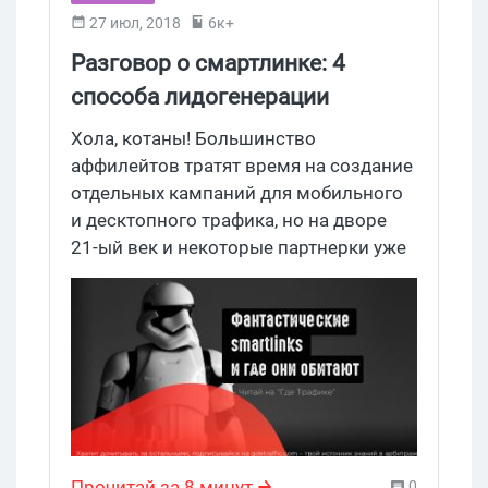
27 июл, 2018
6к+
Разговор о смартлинке: 4
способа лидогенерации
Хола, котаны! Большинство
аффилейтов тратят время на создание
отдельных кампаний для мобильного
и десктопного трафика, но на дворе
21-ый век и некоторые партнерки уже
решили этот вопрос. Сегодня
рассказываем о смартлинке.
Заваривай кофе и заходи почитать на
Где Трафик.
Прочитай за 8 минут
0