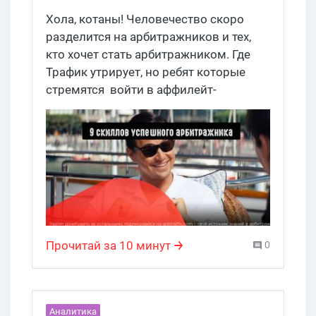
Хола, котаны! Человечество скоро
разделится на арбитражников и тех,
кто хочет стать арбитражником. Где
Трафик утрирует, но ребят которые
стремятся войти в аффилейт-
маркетинг становится больше с
каждым днем. Мы решили помочь и
рассказываем о 9 навыках, которые
помогут арбитражнику в работе.
Прочитай за 10 минут
0
Аналитика