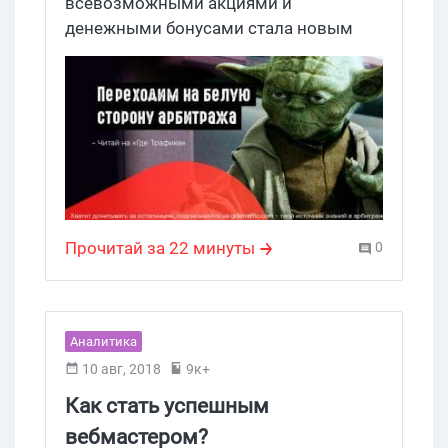
всевозможными акциями и
денежными бонусами стала новым
трендом партнерского маркетинга
2018. Почему так происходит и зачем
арбитражнику выходить из тени, мы
попытаемся разобраться в нашем
сегодняшнем материале.
Прочитай за 22 минуты
0
Аналитика
10 авг, 2018
9к+
Как стать успешным
вебмастером?