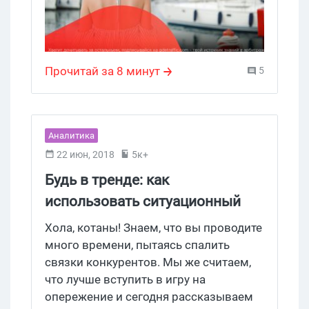
увеличивающим прибыль на 30%.
Прочитай за 8 минут
5
Аналитика
22 июн, 2018
5к+
Будь в тренде: как
использовать ситуационный
маркетинг в РК?
Хола, котаны! Знаем, что вы проводите
много времени, пытаясь спалить
связки конкурентов. Мы же считаем,
что лучше вступить в игру на
опережение и сегодня рассказываем