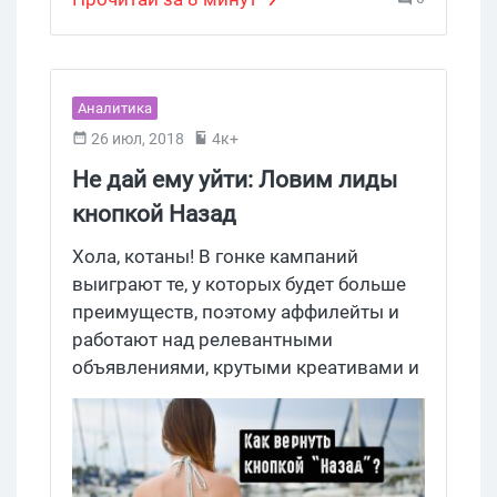
Аналитика
26 июл, 2018
4к+
Не дай ему уйти: Ловим лиды
кнопкой Назад
Хола, котаны! В гонке кампаний
выиграют те, у которых будет больше
преимуществ, поэтому аффилейты и
работают над релевантными
объявлениями, крутыми креативами и
целевыми страницами. Но забывают о
нехило конвертящих скриптах.
Сегодня на Где Трафике говорим о
редиректе кнопки “Назад”,