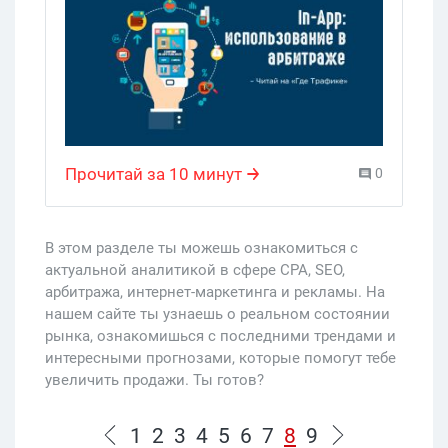
штурмует Интернет в течение
последнего полугода. Арбитраны
бросают товарку и бегут сливать свой
кровный бюджет в In-App в надежде,
что тема еще не занята другими, и
можно сорвать большой куш, собрав
трафик со всего мира. Однако и на
Прочитай за 10 минут
0
этот раз все не так просто. Здесь тоже
найдется ложка дегтя, да еще какая. О
том, что же такое In-App трафик и
В этом разделе ты можешь ознакомиться с
какую проблему он в себе таит, пойдет
актуальной аналитикой в сфере CPA, SEO,
речь в этом материале.
арбитража, интернет-маркетинга и рекламы. На
нашем сайте ты узнаешь о реальном состоянии
рынка, ознакомишься с последними трендами и
интересными прогнозами, которые помогут тебе
увеличить продажи. Ты готов?
1
2
3
4
5
6
7
8
9