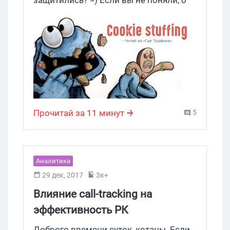
чем речь, и зачем вам защищаться от
печенек, то сейчас мы вам все
расскажем.
Прочитай за 11 минут
5
Аналитика
29 дек, 2017
3к+
Влияние сall-tracking на
эффективность РК
Доброго времени суток, котаны. Если