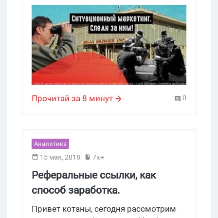
как.
Прочитай за 8 минут
0
Аналитика
15 мая, 2018
7к+
Реферальные ссылки, как
способ заработка.
Разбираемся в деталях
Привет котаны, сегодня рассмотрим