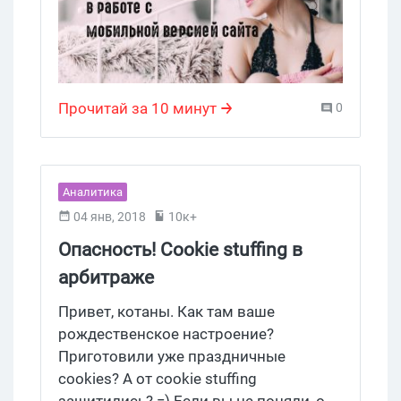
под экраны смартфонов.
Прочитай за 10 минут
0
Аналитика
04 янв, 2018
10к+
Опасность! Сookie stuffing в
арбитраже
Привет, котаны. Как там ваше
рождественское настроение?
Приготовили уже праздничные
cookies? А от cookie stuffing
защитились? =) Если вы не поняли, о