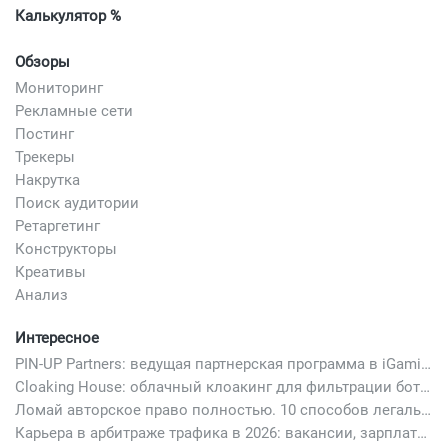
Калькулятор %
Обзоры
Мониторинг
Рекламные сети
Постинг
Трекеры
Накрутка
Поиск аудитории
Ретаргетинг
Конструкторы
Креативы
Анализ
Интересное
PIN-UP Partners: ведущая партнерская программа в iGaming
Cloaking House: облачный клоакинг для фильтрации ботов FB и Google Ads — гайд PHP-интеграции 2026
Ломай авторское право полностью. 10 способов легально добавить любимый трек в свой креатив
Карьера в арбитраже трафика в 2026: вакансии, зарплаты и как начать