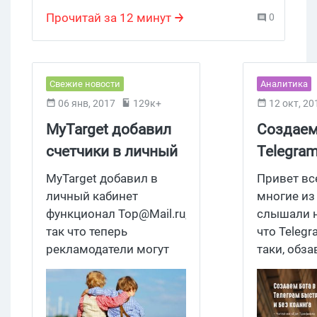
фарма-партнерка
,
партнерская программа
,
Express Sales
,
OnlinePaymaster
,
фарма
,
Прочитай за 12 минут
0
Интернет-магазины
,
Фарма-препараты
Свежие новости
Аналитика
06 янв, 2017
129к+
12 окт, 20
MyTarget добавил
Создаем
счетчики в личный
Telegram
кабинет
навыко
MyTarget добавил в
Привет вс
програм
личный кабинет
многие из
функционал
Top@Mail.ru
,
слышали н
так что теперь
что Telegr
рекламодатели могут
таки, обза
регистрировать
локализац
счетчики,
пользоват
устанавливать цели и
мессендж