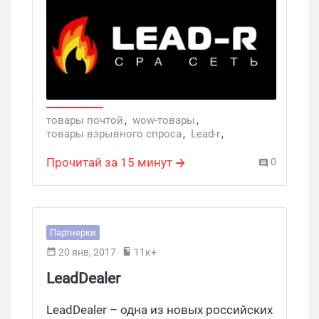
арбитражников. Но и не монстр еще
пока.
товары почтой
,
wow-товары
,
товары взрывного спроса
,
Lead-r
,
Инфо-товары
Прочитай за 15 минут
0
Партнерки
20 янв, 2017
11к+
LeadDealer
LeadDealer – одна из новых российских