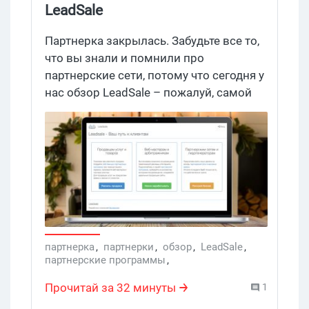
LeadSale
Партнерка закрылась. Забудьте все то,
что вы знали и помнили про
партнерские сети, потому что сегодня у
нас обзор LeadSale – пожалуй, самой
интересной и необычной пп, которую
вы когда-либо видели. Здесь нет
привычных всем списков брендовых
офферов с условиями и целями,
которые выложены, как туфли на
витрине. Зато есть реклы, которые с
распростертыми объятьями примут
весь ваш трафик + еще подерутся за
партнерка
,
партнерки
,
обзор
,
LeadSale
,
него на аукционе. Есть рекламные
партнерские программы
,
материалы, которые адаптируются под
Партнерская программа
,
CPA-сеть
,
Forex
,
каждого конкретного пользователя на
Кредит
Прочитай за 32 минуты
1
сайте. И даже прогнозы по заработку,