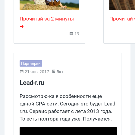
работать с рекламными
было спок
кампаниями в едином
этого «но
интерфейсе и не
но однозн
Прочитай за 2 минуты
Прочитай 
переключаясь между
юзеров те
вкладками. Если
еще больш
19
что,
Top@Mail.ru
– это
самое вр
мыльный аналог
рассказать
Яндекс.Метрики, так что
можно со
обновление не так уж и
несложног
Партнерки
бесполезно, как может
который с
21 янв, 2017
5к+
показаться на первый
помощник
Lead-r.ru
взгляд.
больше в
при работе
Рассмотрю-ка я особенности еще
мессендже
одной CPA-сети. Сегодня это будет Lead-
самое глав
r.ru. Сервис работает с лета 2013 года.
знаний
То есть полтора года уже. Получается,
программ
что не новичок на рынке,
зарекомендовал себя среди