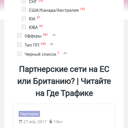
252
СНГ
142
США/Канада/Австралия
47
ЮА
93
ЮВА
381
Офферы
340
Тип ПП
2
Черный список
Партнерские сети на ЕС
или Британию? | Читайте
на Где Трафике
Партнерки
27 апр, 2017
10к+