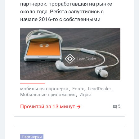
партнерок, проработавшая на рынке
около года. Ребята запустились с
начале 2016-го с собственными
товарными офферами, но со временем
сосредоточились, в основном, на
продвижении мобильных приложений.
И в настоящее время LeadDealer — это
мобильная партнерская программа. В
чем заключаются ее особенности, это
мы сейчас и постараемся выяснить.
мобильная партнерка
,
Forex
,
LeadDealer
,
Мобильные приложения
,
Игры
Прочитай за 13 минут
5
Партнерки