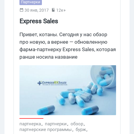
Партнерки
30 янв, 2017
12к+
Express Sales
Привет, котаны. Сегодня у нас обзор
про новую, а вернее — обновленную
фарма-партнерку Express Sales, которая
ранше носила название
OnlinePaymaster. На международном
рынке фармы ребята работают с 2012
года. А в чем особенности и
преимущества этого проекта, это мы и
постараемся выяснить.
партнерка
,
партнерки
,
обзор
,
партнерские программы
,
бурж
,