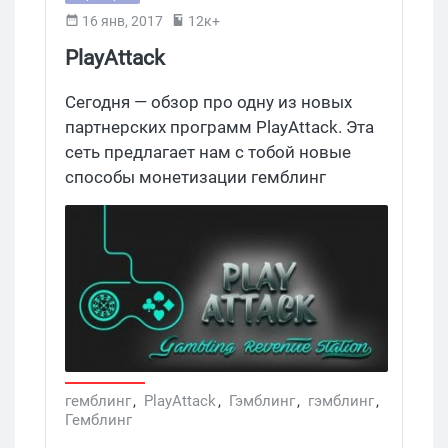
16 янв, 2017
12к+
PlayAttack
Сегодня — обзор про одну из новых
партнерских программ PlayAttack. Эта
сеть предлагает нам с тобой новые
способы монетизации гемблинг
трафика. Какие? PlayAttack
сотрудничает с новыми казино с
большим потнециалом Frank Сasino и
Drift Сasino. В чем особенности
партнерки, как и сколько можно
заработать на ее офферах — об этом
читай ниже. Итак...
гемблинг
,
PlayAttack
,
Гэмблинг
,
гэмблинг
,
Гемблинг