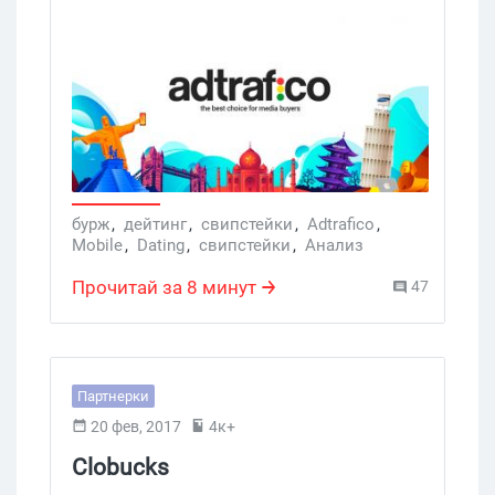
бурж офферах (для мобильных
устройств и для web-трафика). Выбор
стран настолько широк, что здесь
можно найти варианты практически
под любое гео. Что отличает Adtrafico
от других подобных проектов? Это мы
сейчас и посмотрим.
бурж
,
дейтинг
,
свипcтейки
,
Adtrafico
,
Mobile
,
Dating
,
свипстейки
,
Анализ
Прочитай за 8 минут
47
Партнерки
20 фев, 2017
4к+
Clobucks