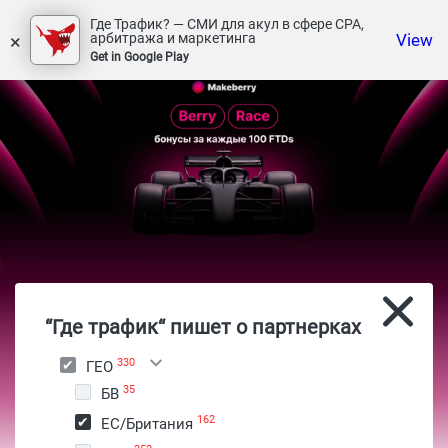
Где Трафик? — СМИ для акул в сфере СРА,
×
View
арбитража и маркетинга
Get in Google Play
“Где трафик“ пишет о партнерках
330
ГЕО
35
БВ
162
ЕС/Британия