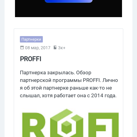
Партнерки
08 мар, 2017
3к+
PROFFI
Партнерка закрылась. Обзор
партнерской программы PROFFI. Лично
я об этой партнерке раньше как-то не
слышал, хотя работает она с 2014 года.
А привлекла она меня интервью,
которое представитель сети дал
одному из интернет-порталов о CPA-
маргетинге. Суть интервью в
следующем: у PROFFI есть хорошее