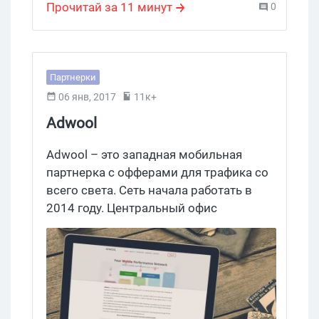
Прочитай за 11 минут
0
Партнерки
06 янв, 2017
11к+
Adwool
Adwool – это западная мобильная
партнерка с офферами для трафика со
всего света. Сеть начала работать в
2014 году. Центральный офис
партнерки находится в Лондоне. Что
может предложить Adwoll российским
арбитражникам? Вот это мы сейчас и
посмотрим.