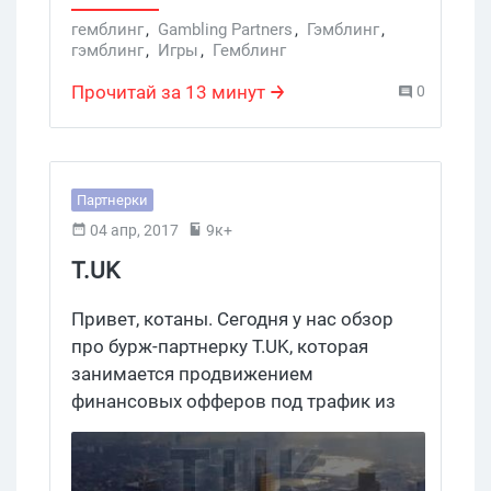
высокими на рынке отчислениями для
гемблинг
,
Gambling Partners
,
Гэмблинг
,
веб-мастеров. А теперь обо всем этом
гэмблинг
,
Игры
,
Гемблинг
подробнее.
Прочитай за 13 минут
0
Партнерки
04 апр, 2017
9к+
T.UK
Привет, котаны. Сегодня у нас обзор
про бурж-партнерку T.UK, которая
занимается продвижением
финансовых офферов под трафик из
Великобритании. Продукт этой
компании — займы категории «Payday
Loans», то есть небольшие кредиты на