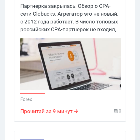
Партнерка закрылась. Обзор о CPA-
сети Clobucks. Агрегатор это не новый,
с 2012 года работает. В число топовых
российских CPA-партнерок не входил,
но развивался себе потихоньку. На
серче, например, партнеры сети уже 3
темы за три года накатали.
Forex
Прочитай за 9 минут
0