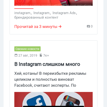
instagram
,
Instagram
,
Instagram Ads
,
брендированный контент
Прочитай за 3 минуты
0
Свежие новости
27 авг, 2019
7к+
В Instagram слишком много
рекламы
Хей, котаны! В переизбытке рекламы
целиком и полностью виноват
Facebook, считают эксперты. По
неофициальным данным, в прошлом
году большой брат дал отмашку
Instagram в два раза увеличить