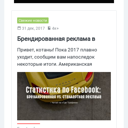
Свежие новости
31 дек, 2017
4к+
Брендированная реклама в
Facebook заходит лучше
Привет, котаны! Пока 2017 плавно
стандартной
уходит, сообщим вам напоследок
некоторые итоги. Американская
компания по разработке программного
обеспечения Shareablee подкинула свою
аналитику контента в Facebook. И
статистические данные действительно
впечатляют.