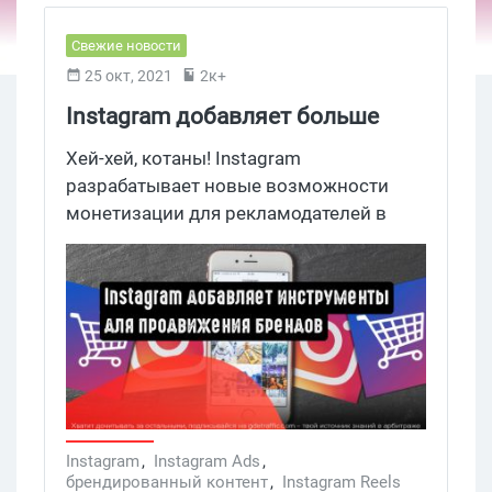
Свежие новости
25 окт, 2021
2к+
Instagram добавляет больше
инструментов для продвижения
Хей-хей, котаны! Instagram
брендированного контента
разрабатывает новые возможности
монетизации для рекламодателей в
преддверии рождественских
праздников. Соцсеть хочет помочь
популярным блогерам увеличить свой
доход за счет брендированного
контента.
Instagram
,
Instagram Ads
,
брендированный контент
,
Instagram Reels