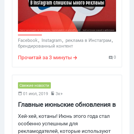
количество рекламы в новостной
ленте. Затем реклама постепенно
перебралась в истории.
Facebook
,
Instagram
,
реклама в Инстаграм
,
брендированный контент
Прочитай за 3 минуты
0
Свежие новости
01 июл, 2019
3к+
Главные июньские обновления в
Facebook
Хей-хей, котаны! Июнь этого года стал
особенно успешным для
рекламодателей, которые используют