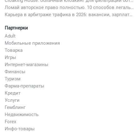
Cloaking House: облачный клоакинг для фильтрации ботов FB и Google Ads — гайд PHP-интеграции 2026
Ломай авторское право полностью. 10 способов легально добавить любимый трек в свой креатив
Карьера в арбитраже трафика в 2026: вакансии, зарплаты и как начать
Партнерки
Adult
Мобильные приложения
Товарка
Игры
Интернет-магазины
Финансы
Туризм
Фарма-препараты
Кредит
Услуги
Гемблинг
Недвижимость
Forex
Инфо-товары