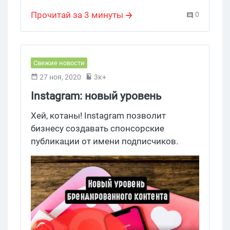
Прочитай за 3 минуты
0
Свежие новости
27 ноя, 2020
3к+
Instagram: новый уровень
брендированного контента
Хей, котаны! Instagram позволит
бизнесу создавать спонсорские
публикации от имени подписчиков.
Продвинутый уровень брендированного
контента способствует более глубокому
взаимодействию с аудиторией.