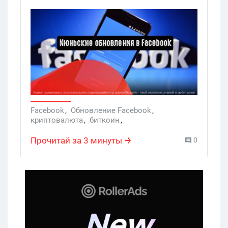
Facebook для продвижения товаров и
услуг. От криптовалюты до
брендированного контента — что
изменилось в социальной сети?
Facebook
,
Обновление Facebook
,
криптовалюта
,
биткоин
,
брендированный контент
,
Услуги
Прочитай за 3 минуты
0