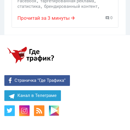
Facebook
,
таргетированная реклама
,
статистика
,
брендированный контент
,
брендированная реклама
,
статистика Facebook
,
Shareablee
Прочитай за 3 минуты
0
Страничка "Где Трафика"
Канал в Телеграме