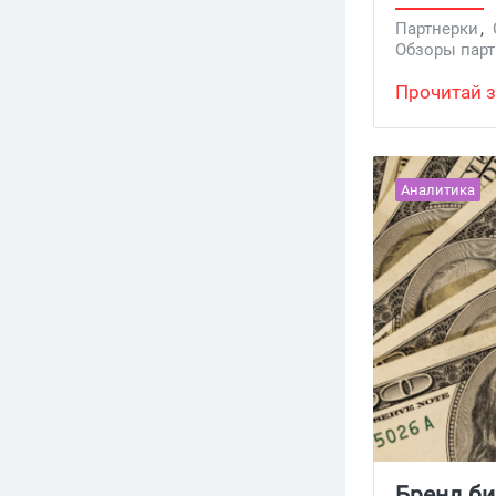
выплата до
Партнерки
,
базы игрок
Обзоры парт
новичками
Прочитай з
и свежий и
от LVLX Par
Аналитика
Бренд би