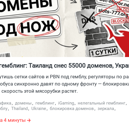
гемблинг: Таиланд снес 55000 доменов, Укра
т гемблинг сайты за 24 часа
утишь сетки сайтов и PBN под гемблу, регуляторы по р
обуса синхронно давят по одному фронту — блокиров
 скорость этой мясорубки растет.
афика
,
домены
,
гемблинг
,
iGaming
,
нелегальный гемблинг
,
мблу
,
Thailand
,
Ukraine
,
блокировка доменов
,
зеркала
,
джмент
а 4 минуты