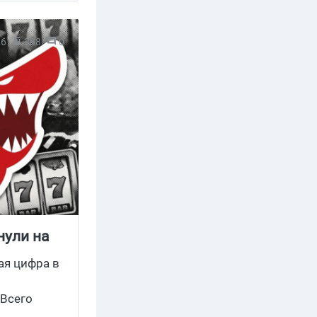
26
288
0
нули на
ная цифра в
 Всего
Компаний с