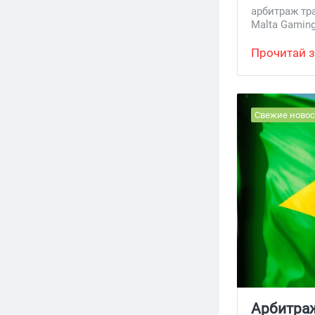
арбитраж тр
мальтийско
Malta Gaming
регулирован
Прочитай з
Свежие новос
Арбитраж