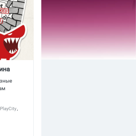
ина
азные
кам
PlayCity
,