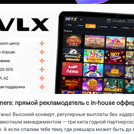
14 мая, 20
tners: прямой рекламодатель с in-house офф
истой базой игроков на ГЕО KZ
таны! Высокий конверт, регулярные выплаты без задер
рамотным менеджментом — три кита годной партнерск
 А если спалим тебе тему, где ревшара может быть до 