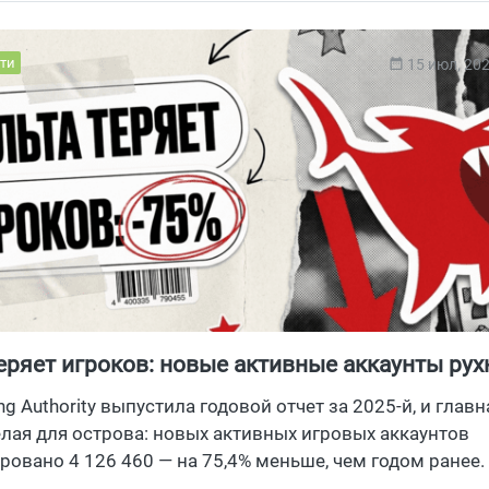
ти
15 июл, 20
еряет игроков: новые активные аккаунты рух
од
ng Authority выпустила годовой отчет за 2025-й, и глав
лая для острова: новых активных игровых аккаунтов
ровано 4 126 460 — на 75,4% меньше, чем годом ранее.
ккаунтов осталось 13 791 054, минус 65,3% год к году. 