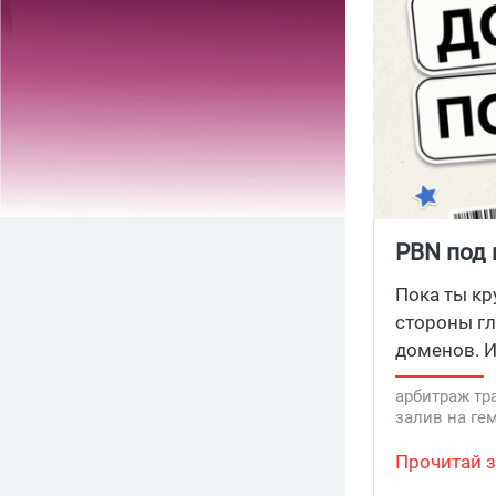
PBN под 
блокируе
Пока ты кр
стороны гл
доменов. И
арбитраж тр
залив на ге
домен-мене
Прочитай з