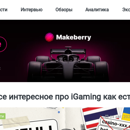
сти
Интервью
Обзоры
Аналитика
Эк
се интересное про iGaming как ест
ти
04 авг, 20