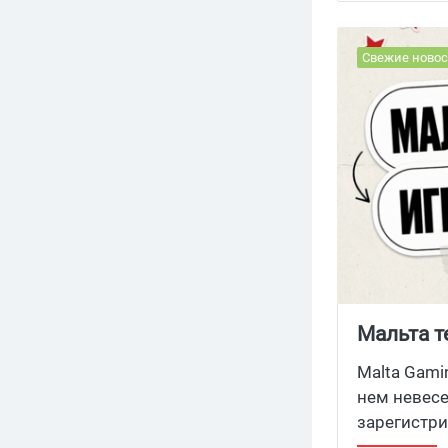
Свежие новос
Мальта т
75% за г
Malta Gami
нем невесе
зарегистри
активных а