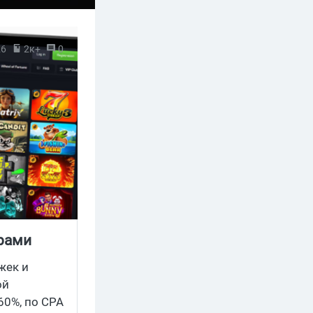
26
2к+
0
ерами
жек и
ой
60%, по CPA