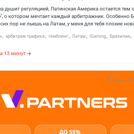
а душит регуляцией, Латинская Америка остается тем
", о котором мечтает каждый арбитражник. Особенно 
 сих пор не льешь на Латам, у меня для тебя плохие нов
один из самых горячих рынков десятилетия. Народ зде
и
,
арбитраж трафика
,
гемблинг
,
Латам
,
iGaming
,
Бразилия
,
рафик — океан, а конверт такой, что ROI заставляет пла
026 год в Латаме будет жарким не только из-за погоды.
а 13 минут
й столько, что придется выбирать: работать или тусов
я тебя роадмап по главным ивентам, где реально паля
ирные капы.
25 мая, 20