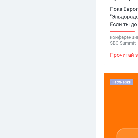
Пока Европ
"Эльдорадо
Если ты до
упускаешь 
конференци
азартный, т
SBC Summit
счастья. 2
Прочитай з
Конференци
собрали дл
раздают ж
Партнерки