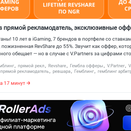
rs прямой рекламодатель, эксклюзивные офф
ертизы в iGaming
таны! 10 лет в iGaming, 7 брендов в портфеле со ставка
, пожизненная RevShare до 55%. Звучит как оффер, кот
ого обещает — но в случае с V.Partners за цифрами ст
ботодателя с сильной поддержкой медиабайеров, экс
мблинг
,
прямой рекл
,
Revshare
,
Гембла офферы
,
V.Partner
,
V
ой аналитикой и данными по удержанию миллионов иг
,
прямой рекламодатель
,
ревшара
,
Гемблинг
,
гемблинг арбит
ссказываем все что нужно знать о партнерке: бренды, пр
,
Vulkan Casino Agency
,
гемблинг бренд
,
igaming партнерка
,
i
ы и конечно же выплаты.
рямой рекламодатель
а 17 минут