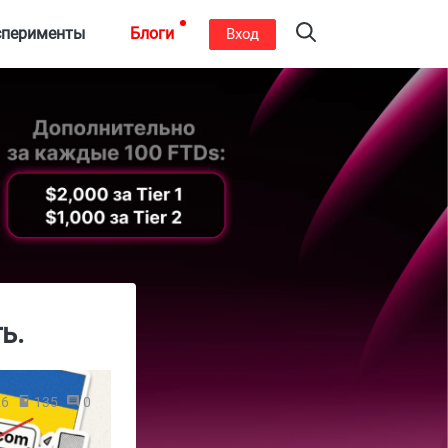
сперименты
Блоги
Вход
ь.
26
135
0