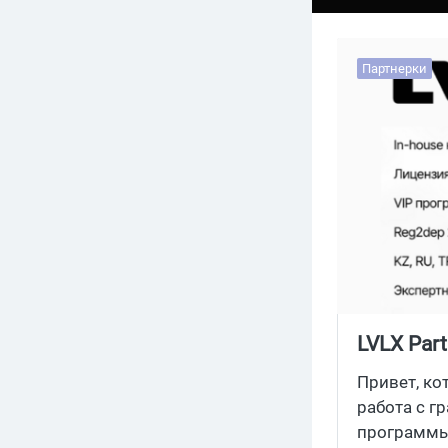
Партнерки
LVLX Par
GETX и ч
Привет, ко
работа с г
программы.