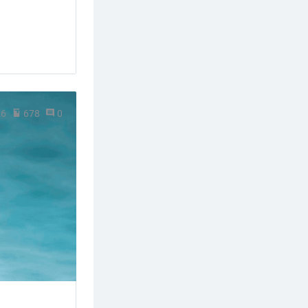
26
678
0