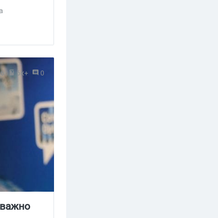
ать тонны
а
16
6к+
0
 важно