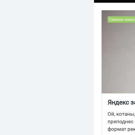
Свежие новос
Яндекс 
приложе
Ой, котаны
преподнес 
формат ре