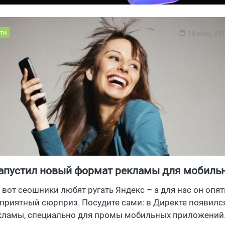
ти
18 июл, 20
запустил новый формат рекламы для мобиль
ний
, вот сеошники любят ругать Яндекс – а для нас он опят
приятный сюрприз. Посудите сами: в Директе появилс
кламы, специально для промы мобильных приложений