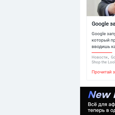
Google з
Google зап
который пр
вводишь ка
«коктейльн
Новости
,
Go
блоггеров,
Shop the Loo
из лука ил
Прочитай з
товарными