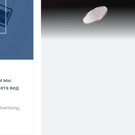
ом мы
нета вид
dvertising
,