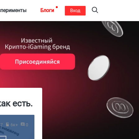
сперименты
Блоги
Вход
ак есть.
17
6к+
0