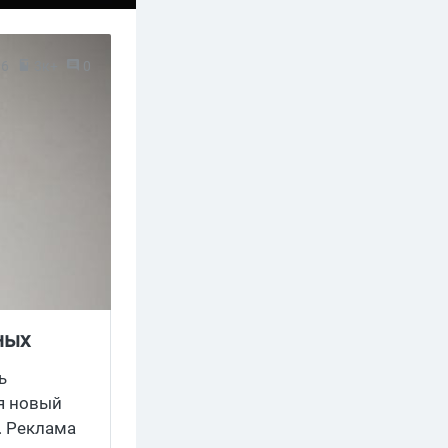
16
3к+
0
ных
ь
я новый
. Реклама