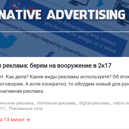
 реклама: берем на вооружение в 2к17
т. Как дела? Какие виды рекламы используете? Об эт
поговорим. А если конкретно, то обсудим новый для ру
нативная реклама.
ильная реклама
,
Нативная реклама
,
digital-реклама
,
native a
017
,
Рекламные сети
а 13 минут