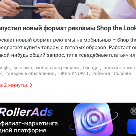
апустил новый формат рекламы Shop the Loo
ускает новый формат рекламы на мобильных – Shop the
едлагает купить товары с готовых образов. Работает он
кой-нибудь общий запрос, типа «свадебные платья» ил
ые платья», Гоша показывает тебе фотографии извест
ogle
,
реклама
,
мобильная реклама
,
бренды
,
новый формат
 при клике на которые открывается список объявлений
k
,
товарные объявления
,
LIKEtoKNOW.it
,
Polyvore
,
Curalate
и очень похожих внешне продуктов. Тема работает для 
а 2 минуты
 объявами одежды и декора для дома.