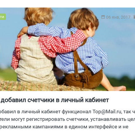
ти
06 янв, 2017
 добавил счетчики в личный кабинет
обавил в личный кабинет функционал
Top@Mail.ru
, так 
ели могут регистрировать счетчики, устанавливать це
 рекламными кампаниями в едином интерфейсе и не
сь между вкладками. Если что,
Top@Mail.ru
– это мыл