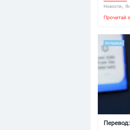
будет пока
Новости
,
Я
инсталлов 
прилагаютс
Прочитай з
Интервью
Перевод: