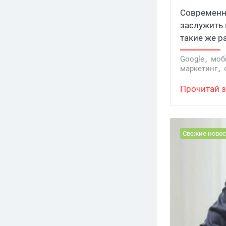
за светл
Современны
заслужить 
такие же р
появляются
Google
,
моб
преследова
маркетинг
,
в темноте 
покупки
,
ми
сделать так
Контент-мар
Прочитай з
если ты бу
Свежие новос