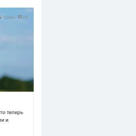
129к+
19
что теперь
ли и
ьный