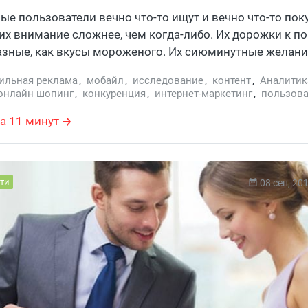
ячками? Давайте разбиремся
е пользователи вечно что-то ищут и вечно что-то пок
их внимание сложнее, чем когда-либо. Их дорожки к п
азные, как вкусы мороженого. Их сиюминутные желан
 и исчезают, чтобы внезапно появиться вновь – кажетс
ильная реклама
,
мобайл
,
исследование
,
контент
,
Аналитик
ть их то же самое, что бегать за светлячками, которые
онлайн шопинг
,
конкуренция
,
интернет-маркетинг
,
пользова
и испаряются, как только ты протянешь свои сети. Но 
кро-моменты
,
Wesley Yong
,
Lisa Gevelber
,
Forrester
,
онлайн-
, что светлячки будут сбегаться к тебе сами, как на све
кетинг
а 11 минут
дешь учитывать их микро-моменты.
ти
08 сен, 20