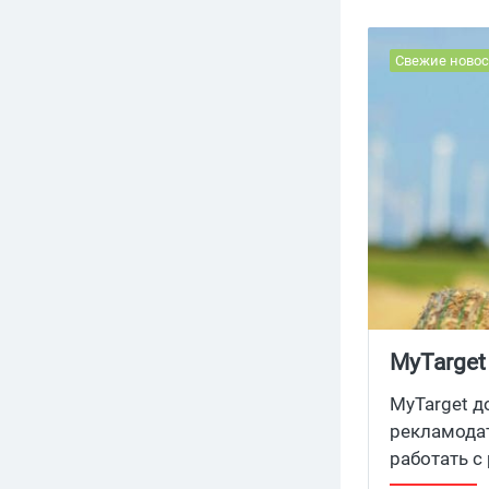
Свежие новос
MyTarget
MyTarget д
рекламодат
работать с
переключая