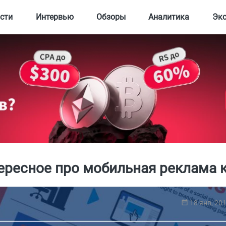
сти
Интервью
Обзоры
Аналитика
Эк
ересное про мобильная реклама к
18 янв, 20