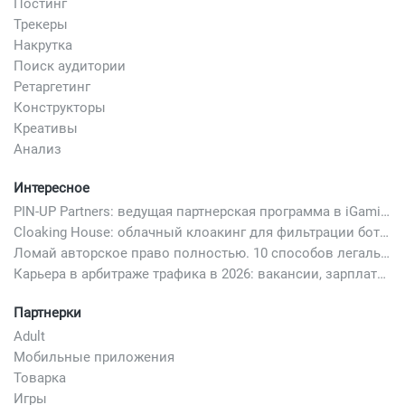
Постинг
Трекеры
Накрутка
Поиск аудитории
Ретаргетинг
Конструкторы
Креативы
Анализ
Интересное
PIN-UP Partners: ведущая партнерская программа в iGaming
Cloaking House: облачный клоакинг для фильтрации ботов FB и Google Ads — гайд PHP-интеграции 2026
Ломай авторское право полностью. 10 способов легально добавить любимый трек в свой креатив
Карьера в арбитраже трафика в 2026: вакансии, зарплаты и как начать
Партнерки
Adult
Мобильные приложения
Товарка
Игры