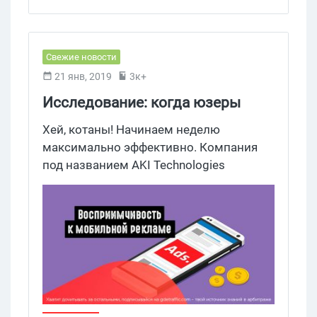
Свежие новости
21 янв, 2019
3к+
Исследование: когда юзеры
чаще кликают на мобильную
Хей, котаны! Начинаем неделю
рекламу
максимально эффективно. Компания
под названием AKI Technologies
проанализировала американский
рекламный рынок и выяснила, в каких
ситуациях люди чаще всего кликают на
мобильные объявления.