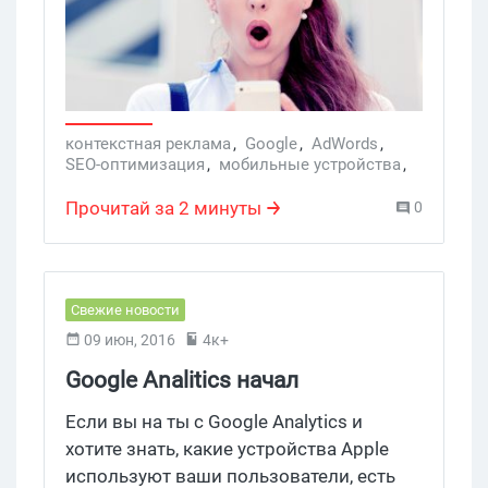
контекстная реклама
,
Google
,
AdWords
,
SEO-оптимизация
,
мобильные устройства
,
оптимизация
,
рекламное объявнелие
,
веб-сайт
,
контекстная реклама
Прочитай за 2 минуты
0
Свежие новости
09 июн, 2016
4к+
Google Analitics начал
определять модели устройств
Если вы на ты с Google Analytics и
Apple
хотите знать, какие устройства Apple
используют ваши пользователи, есть