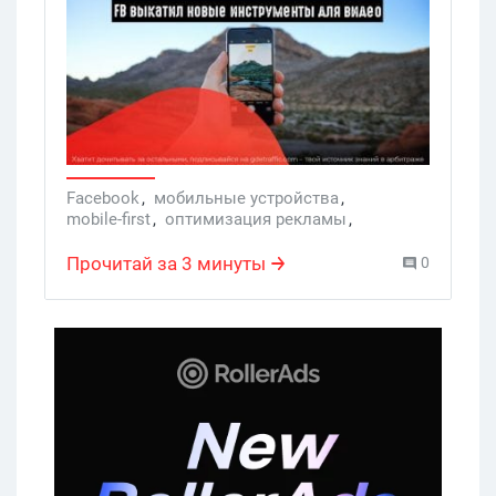
под мобильные устройства.
Facebook
,
мобильные устройства
,
mobile-first
,
оптимизация рекламы
,
видеообъявления
,
веб-трафик
Прочитай за 3 минуты
0