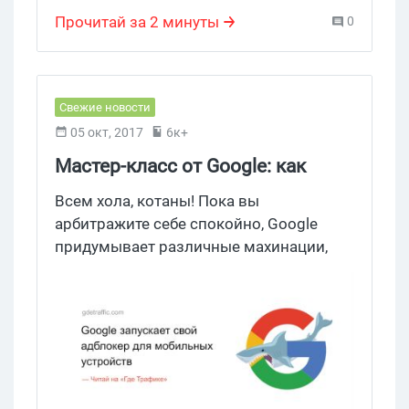
мобильный поиск
,
Директ
,
редактирование
,
турбо-страницы
,
Яндекс.Дзен
Прочитай за 2 минуты
0
Свежие новости
05 окт, 2017
6к+
Мастер-класс от Google: как
бороться с мобильными
Всем хола, котаны! Пока вы
блокировщиками рекламы
арбитражите себе спокойно, Google
придумывает различные махинации,
которые помогут уменьшить спрос на
блокировщики мобильных объявлений.
И способ у ребят весьма интересен. Так,
вскоре должна быть запущена функция
блокировки рекламы непосредственно
в браузере Chrome. Как говорится, клин
клином.