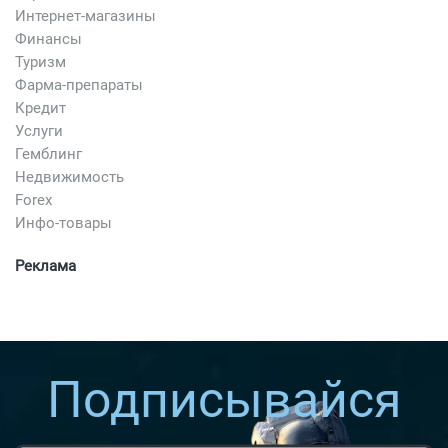
Интернет-магазины
Финансы
Туризм
Фарма-препараты
Кредит
Услуги
Гемблинг
Недвижимость
Forex
Инфо-товары
Реклама
Подписывайся