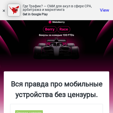
Где Трафик? — СМИ для акул в сфере СРА,
×
View
арбитража и маркетинга
Get in Google Play
Вся правда про мобильные
устройства без цензуры.
Свежие новости