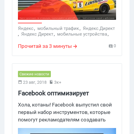
Яндекс
,
мобильный трафик
,
Яндекс.Директ
,
Яндекс Директ
,
мобильные устройства
,
ROI Яндекс Директа
,
турбо-страницы
Прочитай за 3 минуты
0
Свежие новости
23 авг, 2018
3к+
Facebook оптимизирует
видеообъявления под
Хола, котаны! Facebook выпустил свой
мобильные устройства
первый набор инструментов, которые
помогут рекламодателям создавать
видеообъявления, оптимизированные