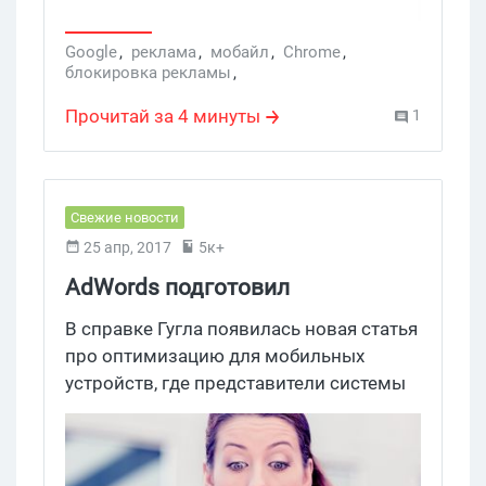
Google
,
реклама
,
мобайл
,
Chrome
,
блокировка рекламы
,
блокировщик рекламы
,
Google Chrome
,
Adblock Plus
,
AdBlock Plus
,
адблокеры
,
Прочитай за 4 минуты
1
мобильные устройства
,
адблокер
,
блокировка реклама
Свежие новости
25 апр, 2017
5к+
AdWords подготовил
руководство по адаптации для
В справке Гугла появилась новая статья
мобильных устройств
про оптимизацию для мобильных
устройств, где представители системы
подробно рассказали об оптимизации
как веб-сайтов, так и рекламных
объявлений.