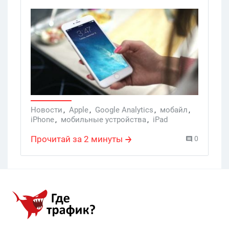
две новости – одна хорошая, другая
плохая. Хорошая: теперь, если у Гоши
получается, в Audience ---> Mobile --->
Devices report можно найти
информацию по конкретным моделям
iPhone и iPad. Плохая: получается пока
что очень и очень редко.
Новости
,
Apple
,
Google Analytics
,
мобайл
,
iPhone
,
мобильные устройства
,
iPad
Прочитай за 2 минуты
0