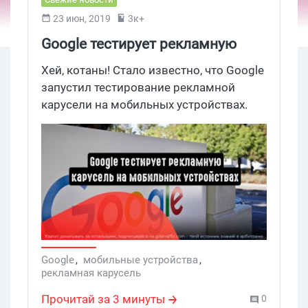
23 июн, 2019
3к+
Google тестирует рекламную
карусель на мобильных
Хей, котаны! Стало известно, что Google
запустил тестирование рекламной
карусели на мобильных устройствах.
Галерея изображений появится в
разделе прочих рекомендаций, сразу же
после первого объявления.
Google
,
мобильные устройства
,
рекламная карусель
Прочитай за 3 минуты
0