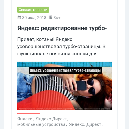
Свежие новости
30 июл, 2018
3к+
Яндекс: редактирование турбо-
страниц и новые способы связи
Привет, котаны! Яндекс
с клиентом
усовершенствовал турбо-страницы. В
функционале появятся кнопки для
звонка и общения через мессенджер, а
также возможность редактировать
сами страницы.
Яндекс
,
Яндекс.Директ
,
мобильные устройства
,
Яндекс. Директ
,