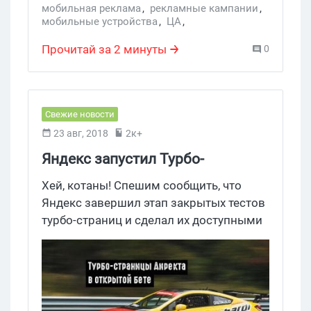
мобильная реклама
,
рекламные кампании
,
мобильные устройства
,
ЦА
,
поведение пользователей
Прочитай за 2 минуты
0
Свежие новости
23 авг, 2018
2к+
Яндекс запустил Турбо-
страницы для всех юзеров
Хей, котаны! Спешим сообщить, что
Яндекс завершил этап закрытых тестов
турбо-страниц и сделал их доступными
для всех юзеров Директа.