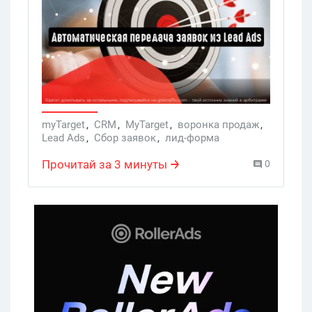
любое другое место. Интеграция
myTarget и Webjack сделает возможным
передачу данных потенциальных
клиентов из форм прямиком в CRM.
myTarget
,
CRM
,
MyTarget
,
воронка продаж
,
Lead Ads
,
Сбор заявок
,
лид-форма
Прочитай за 3 минуты
0