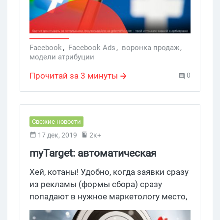
Facebook
,
Facebook Ads
,
воронка продаж
,
модели атрибуции
Прочитай за 3 минуты
0
Свежие новости
17 дек, 2019
2к+
myTarget: автоматическая
передача заявок из Lead Ads
Хей, котаны! Удобно, когда заявки сразу
из рекламы (формы сбора) сразу
попадают в нужное маркетологу место,
будь то почта, рекламный кабинет или