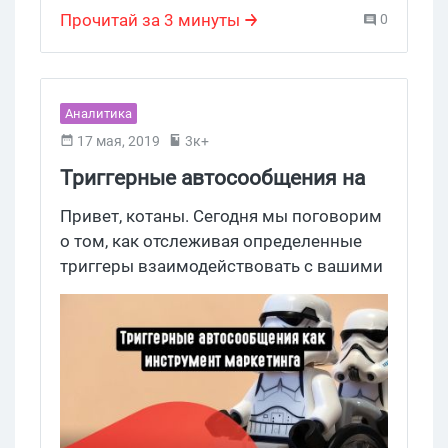
Прочитай за 3 минуты
0
Аналитика
17 мая, 2019
3к+
Триггерные автосообщения на
благо вашего конверта
Привет, котаны. Сегодня мы поговорим
о том, как отслеживая определенные
триггеры взаимодействовать с вашими
пользователями, отправляя им
автосообщения различных форматов,
каждое из которых “заточено” под
конкретную ситуацию.