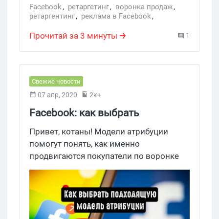
Facebook
,
ретаргетинг
,
воронка продаж
,
ретаргентинг
,
реклама в Facebook
,
пиксель конверсии
,
Ретаргетинг
Прочитай за 3 минуты
1
Свежие новости
07 апр, 2020
2к+
Facebook: как выбрать
подходящую модель атрибуции
Привет, котаны! Модели атрибуции
помогут понять, как именно
продвигаются покупатели по воронке
продаж, какие роли играют различные
каналы и точки взаимодействия. Эти
данные помогут исправить уязвимые
места, из-за которых проседает вся
кампания.