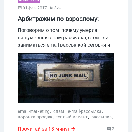
01 фев, 2017
8к+
Арбитражим по-взрослому:
современная работа с email
Поговорим о том, почему умерла
рассылкой
нашумевшая спам рассылка, стоит ли
заниматься email рассылкой сегодня и
как письма помогают привлечь и
активизировать клиентов.
email-marketing
,
спам
,
e-mail-рассылка
,
воронка продаж
,
теплый клиент
,
рассылка
,
b2c
,
Email рассылка
,
Интернет-магазины
Прочитай за 13 минут
2