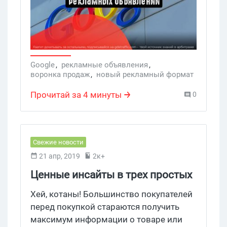
Google
,
рекламные объявления
,
воронка продаж
,
новый рекламный формат
,
новые рекламные форматы
Прочитай за 4 минуты
0
Свежие новости
21 апр, 2019
2к+
Ценные инсайты в трех простых
отчетах Google Analytics
Хей, котаны! Большинство покупателей
перед покупкой стараются получить
максимум информации о товаре или