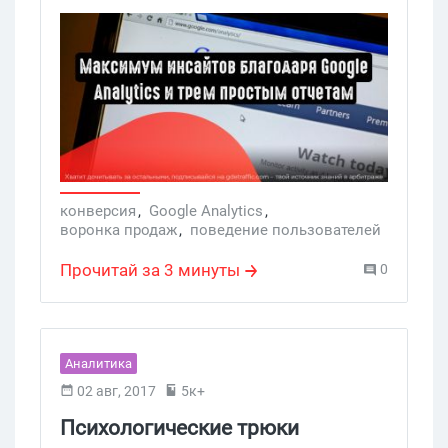
услуге. Для этого они сначала
сравнивают, читают о товаре и изучают
отзывы. Также с ростом использования
мобильных устройств растет и
мобильный поисковый трафик. Только
за последние два года он увеличился на
130%.
конверсия
,
Google Analytics
,
воронка продаж
,
поведение пользователей
,
Услуги
Прочитай за 3 минуты
0
Аналитика
02 авг, 2017
5к+
Психологические трюки