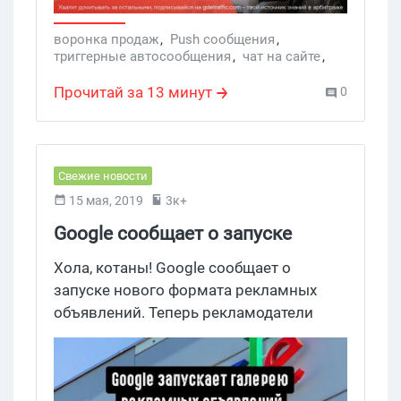
воронка продаж
,
Push сообщения
,
триггерные автосообщения
,
чат на сайте
,
повышение конверсии сайта
Прочитай за 13 минут
0
Свежие новости
15 мая, 2019
3к+
Google сообщает о запуске
нового формата рекламных
Хола, котаны! Google сообщает о
объявлений
запуске нового формата рекламных
объявлений. Теперь рекламодатели
смогут пометить в одно объявление до
восьми изображений. Запуск нового
формата запланирован на этот год.