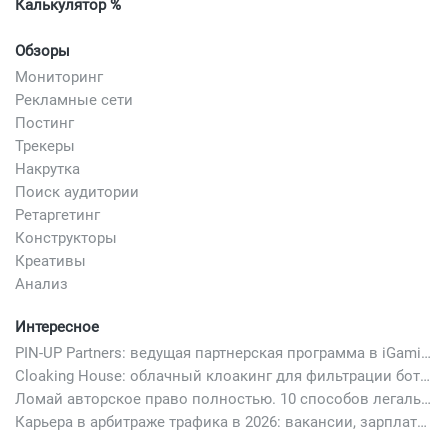
Калькулятор %
Обзоры
Мониторинг
Рекламные сети
Постинг
Трекеры
Накрутка
Поиск аудитории
Ретаргетинг
Конструкторы
Креативы
Анализ
Интересное
PIN-UP Partners: ведущая партнерская программа в iGaming
Cloaking House: облачный клоакинг для фильтрации ботов FB и Google Ads — гайд PHP-интеграции 2026
Ломай авторское право полностью. 10 способов легально добавить любимый трек в свой креатив
Карьера в арбитраже трафика в 2026: вакансии, зарплаты и как начать