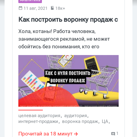
11 авг, 2021
18к+
Как построить воронку продаж с
нуля. Пошаговое руководство
Хола, котаны! Работа человека,
занимающегося рекламой, не может
обойтись без понимания, кто его
целевая аудитория и каким образом
заставить ее сконвертить. Поэтому
сегодня мы хотим рассказать о том, как
построить воронку продаж с нуля,
разобрать все ее этапы, а также
объяснить, как оптимизировать
воронки для увеличения количества
клиентов.
целевая аудитория
,
аудитория
,
интернет-продажи
,
воронка продаж
,
ЦА
,
Закрытие потребностей ца
,
как определить ца
,
оптимизация воронки
Прочитай за 18 минут
1