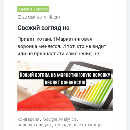
Свежие новости
22 мая, 2019
2к+
Свежий взгляд на
маркетинговую воронку вернет
Привет, котаны! Маркетинговая
конверсию
воронка меняется. И тот, кто не видит
или не признает эти изменения, не
сможет оптимизировать конверсию на
надлежащем уровне. Чтобы быть в
курсе изменений, нужно уметь
создавать отчеты по сегментам,
оптимизировать посадочные страницы
и не думать, что потенциальные
покупатели всегда следуют по одному и
тому же сценарию.
конверсия
,
Google Analytics
,
воронка продаж
,
посадочные страницы