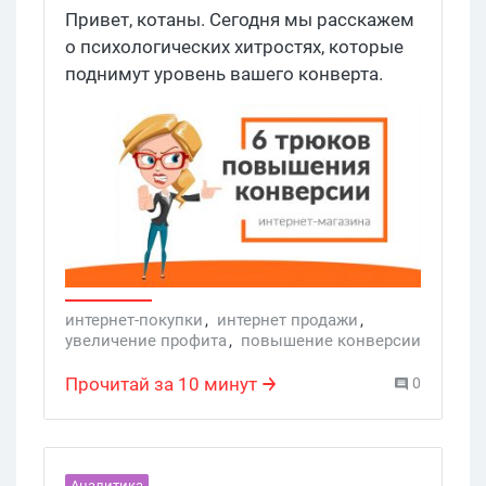
повышения конверсии продаж
Привет, котаны. Сегодня мы расскажем
о психологических хитростях, которые
поднимут уровень вашего конверта.
Такие себе маркетинговые уловки,
которые подсознательно вынуждают
нас совершать покупки, и делать это,
как нам кажется, вполне осознанно.
Хочешь узнать какие? Читай дальше.
интернет-покупки
,
интернет продажи
,
увеличение профита
,
повышение конверсии
,
интернет-продажи
,
воронка продаж
,
Интернет-покупатели
,
Интернет-магазины
,
Прочитай за 10 минут
0
Услуги
Аналитика