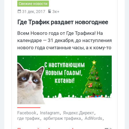
Свежие новости
31 дек, 2017
3к+
Где Трафик раздает новогоднее
настроение
Всем Нового года от Где Трафика! На
календаре — 31 декабря, до наступления
нового года считанные часы, а к кому-то
он уже пожаловал. Самое время
начинать провожать 2017. Вспомним
вместе, что интересного было на
протяжении последних 365 дней?
Facebook
,
Instagram
,
Яндекс.Директ
,
где трафик
,
арбитраж трафика
,
AdWords
,
профит
,
новогоднее настроение
,