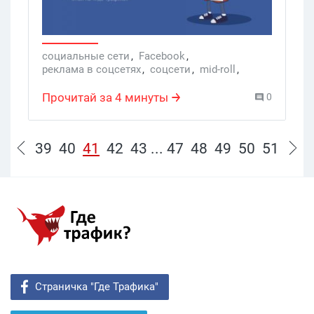
социальные сети
,
Facebook
,
реклама в соцсетях
,
соцсети
,
mid-roll
,
Видео контент
,
реклама в Facebook
,
рre-roll
,
Facebook Watch
,
Фейсбук
,
видеоконтент
,
Прочитай за 4 минуты
0
видео Facebook
39
40
41
42
43
...
47
48
49
50
51
Страничка "Где Трафика"