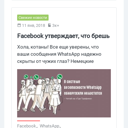
Свежие новости
11 янв, 2018
3к+
Facebook утверждает, что брешь
в системе безопасности
Хола, котаны! Все еще уверены, что
WhatsApp, это не проблема
ваши сообщения WhatsApp надежно
скрыты от чужих глаз? Немецкие
криптографы нашли способ проникнуть
в групповые чаты, несмотря на
сквозное шифрование.
Facebook
,
WhatsApp
,