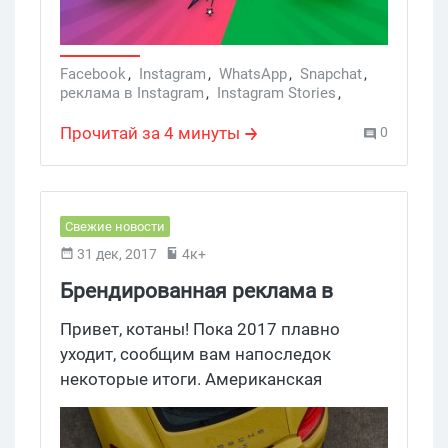
Facebook
,
Instagram
,
WhatsApp
,
Snapchat
,
реклама в Instagram
,
Instagram Stories
,
WhatsApp Status
,
инста сториз
,
реклама в сториз
Прочитай за 4 минуты
0
Свежие новости
31 дек, 2017
4к+
Брендированная реклама в
Facebook заходит лучше
Привет, котаны! Пока 2017 плавно
стандартной
уходит, сообщим вам напоследок
некоторые итоги. Американская
компания по разработке программного
обеспечения Shareablee подкинула свою