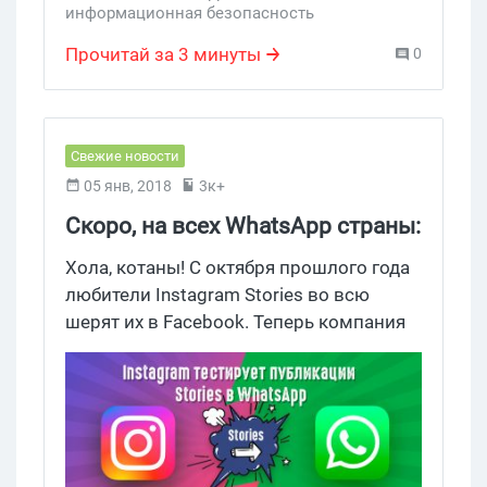
информационная безопасность
Прочитай за 3 минуты
0
Свежие новости
05 янв, 2018
3к+
Скоро, на всех WhatsApp страны:
Instagram Stories
Хола, котаны! С октября прошлого года
любители Instagram Stories во всю
шерят их в Facebook. Теперь компания
пробует провернуть такое же с
WhatsApp.