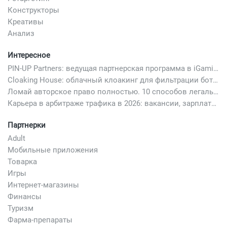
Конструкторы
Креативы
Анализ
Интересное
PIN-UP Partners: ведущая партнерская программа в iGaming
Cloaking House: облачный клоакинг для фильтрации ботов FB и Google Ads — гайд PHP-интеграции 2026
Ломай авторское право полностью. 10 способов легально добавить любимый трек в свой креатив
Карьера в арбитраже трафика в 2026: вакансии, зарплаты и как начать
Партнерки
Adult
Мобильные приложения
Товарка
Игры
Интернет-магазины
Финансы
Туризм
Фарма-препараты