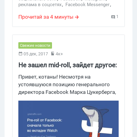
реклама в соцсетях
,
Facebook Messenger
,
соцсети
,
реклама в Instagram
,
Instagram Stories
,
реклама в Facebook
,
Прочитай за 4 минуты
1
Instagram Direct
Свежие новости
05 дек, 2017
4к+
Не зашел mid-roll, зайдет другое:
Facebook запускает рre-roll
Привет, котаны! Несмотря на
устоявшуюся позицию генерального
директора Facebook Марка Цукерберга,
который считает недопустимым
использование рекламы перед
основным видеоконтентом, компания
планирует протестировать рre-roll.