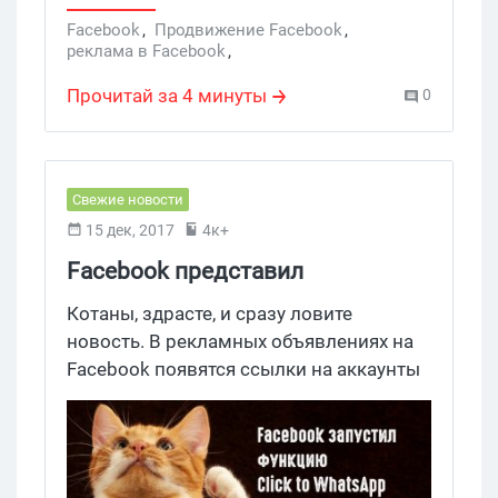
Facebook
,
Продвижение Facebook
,
реклама в Facebook
,
продвижение в Facebook
,
лента Facebook
,
лента новостей Facebook
,
спам Facebook
,
Прочитай за 4 минуты
0
лайк-бейтинг Facebook
,
лайк-бейтинг
,
рекламные кампании Facebook
Свежие новости
15 дек, 2017
4к+
Facebook представил
рекламные объявления со
Котаны, здрасте, и сразу ловите
ссылками на WhatsApp
новость. В рекламных объявлениях на
Facebook появятся ссылки на аккаунты
WhatsApp. Новый функционал
называется Click to WhatsApp.