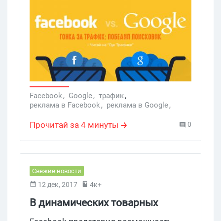
значительно обогнала Facebook,
которому ранее удавалось лидировать.
Facebook
,
Google
,
трафик
,
реклама в Facebook
,
реклама в Google
,
Instant Articles
,
продвижение в Google
,
Google трафик
,
Google AMP
,
Прочитай за 4 минуты
0
цифровая аналитика
Свежие новости
12 дек, 2017
4к+
В динамических товарных
объявлениях Facebook теперь