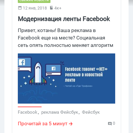
12 янв, 2018
4к+
Модернизация ленты Facebook
ударит по реклам
Привет, котаны! Ваша реклама в
Facebook еще на месте? Социальная
сеть опять полностью меняет алгоритм
отбора постов в новостную ленту.
Представители компании уверяют, что
рекламы станет значительно меньше, а
приоритетным контентом будут посты
от родственников и друзей.
Facebook
,
реклама Фейсбук
,
Фейсбук
Прочитай за 5 минут
0