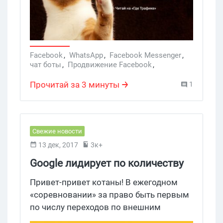
Facebook
,
WhatsApp
,
Facebook Messenger
,
чат боты
,
Продвижение Facebook
,
реклама в Facebook
,
Ads Manager
,
рекламные объявления Facebook
,
Прочитай за 3 минуты
1
продвижение Facebook
,
Click to Messenger
,
Facebook Messenger.
,
Click to WhatsApp
Свежие новости
13 дек, 2017
3к+
Google лидирует по количеству
трафа для издателей
Привет-привет котаны! В ежегодном
«соревновании» за право быть первым
по числу переходов по внешним
ссылкам победил Google. Компания