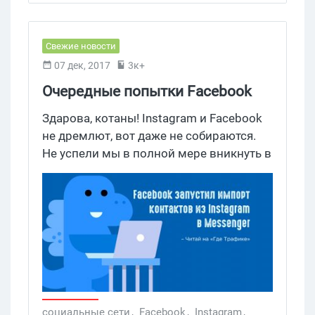
Свежие новости
07 дек, 2017
3к+
Очередные попытки Facebook
захватить мир социальных сетей
Здарова, котаны! Instagram и Facebook
не дремлют, вот даже не собираются.
Не успели мы в полной мере вникнуть в
суть их последних новинок, как соцсети
заявили о старте совместного
тестирования функции, которая
упростит подключение контактов
Instagram к Facebook Messenger.
социальные сети
,
Facebook
,
Instagram
,