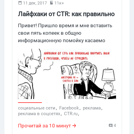
11 дек, 2017
11к+
Лайфхаки от CTR: как правильно
фармить акки в Facebook
Привет! Пришло время и мне вставить
свои пять копеек в общую
информационную помойку касаемо
фарма акков Facebook, траста и прочей
мистики.
социальные сети
,
Facebook
,
реклама
,
реклама в соцсетях
,
CTR.ru
,
Продвижение Facebook
,
реклама в Facebook
,
продвижение в Facebook
,
фарм аккаунтов
,
Прочитай за 10 минут
4
фармить аккаунты