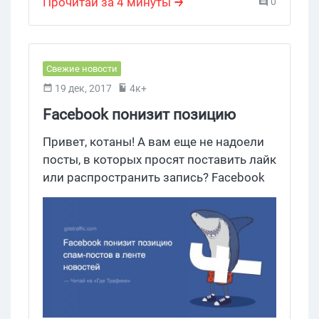
поздравление с новым годом
,
Прочитай за 4 минуты
0
новогодние праздники
,
Adwords
Свежие новости
19 дек, 2017
4к+
Facebook понизит позицию
спам-постов в ленте новостей
Привет, котаны! А вам еще не надоели
посты, в которых просят поставить лайк
или распространить запись? Facebook
позаботится об этой проблеме. Уже с
текущей недели подобные публикации
окажутся ниже в новостной ленте.