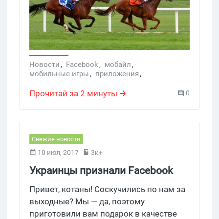
день, в то время как на фб – 22 минуты,
а на снапчат и твиттер – по 18 минут
соответственно. Кроме
того, Pokemon Go обогнал Twitter по
объему дневной аудитории и
обскакал Candy Crush Saga
Новости
,
Facebook
,
мобайл
,
мобильные игры
,
приложения
,
и Clash Royale по активным
пользователи
,
Pokemon Go
,
пользователям.
Мобильные приложения
,
Игры
Прочитай за 2 минуты
0
Свежие новости
10 июл, 2017
3к+
Украинцы признали Facebook
самой популярной соцсетью
Привет, котаны! Соскучились по нам за
выходные? Мы — да, поэтому
приготовили вам подарок в качестве