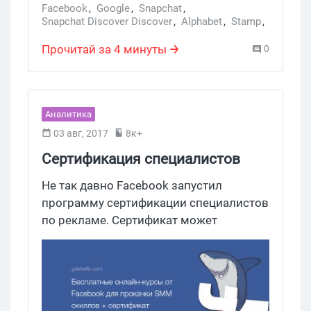
Facebook
,
Google
,
Snapchat
,
Snapchat Discover Discover
,
Alphabet
,
Stamp
,
медиаконтент
Прочитай за 4 минуты
0
Аналитика
03 авг, 2017
8к+
Сертификация специалистов
Facebook Blueprint
Не так давно Facebook запустил
программу сертификации специалистов
по рекламе. Сертификат может
получить любой пользователь
социальной сети. А обучение проходит
на специальной площадке Facebook
Blueprint. Что это и зачем нужно, мы
расскажем в нашей сегодняшней