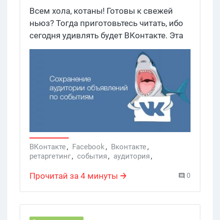
объявления по событиям
Всем хола, котаны! Готовы к свежей
ньюз? Тогда приготовьтесь читать, ибо
сегодня удивлять будет ВКонтакте. Эта
соцсеть запустила сбор аудитории
объявления по событиям, что позволит
сохранять пользователей, которые
видели ваши записи или отреагировали
на них.
ВКонтакте
,
Facebook
,
Вконтакте
,
ретаргетинг
,
события
,
аудитория
,
объявления
,
оптимизация рекламы
,
Ретаргетинг
,
Интернет-магазины
Прочитай за 4 минуты
0