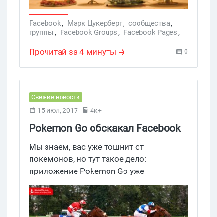
Facebook
,
Марк Цукерберг
,
сообщества
,
группы
,
Facebook Groups
,
Facebook Pages
,
страницы
,
коммерция
Прочитай за 4 минуты
0
Свежие новости
15 июл, 2017
4к+
Pokemon Go обскакал Facebook
Мы знаем, вас уже тошнит от
покемонов, но тут такое дело:
приложение Pokemon Go уже
обошло Facebook по времени,
проведенному в аппе, – пользователи
тратят на него в среднем 33 минуты в