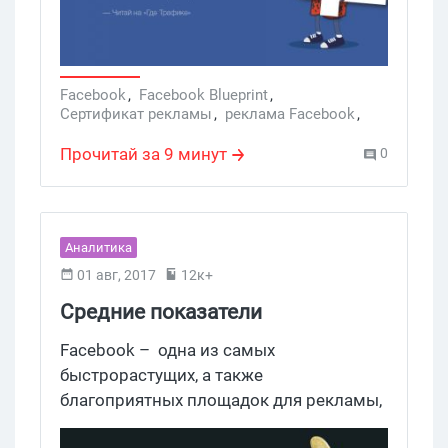
статье.
Facebook
,
Facebook Blueprint
,
Сертификат рекламы
,
реклама Facebook
,
Рекламные сети
Прочитай за 9 минут
0
Аналитика
01 авг, 2017
12к+
Средние показатели
эффективности рекламы в
Facebook – одна из самых
Facebook 2017
быстрорастущих, а также
благоприятных площадок для рекламы,
у которой почти безграничные опции