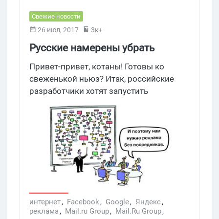
Свежие новости
26 июл, 2017
3к+
Русские намерены убрать
посредников в размещении
Привет-привет, котаны! Готовы ко
Интернет-объявлений
свеженькой ньюз? Итак, российские
разработчики хотят запустить
экосистему для Интернет-рекламы на
базе блокчейна. Они считают, что так
смогут убрать посредников в
размещении объявлений. Но всё это
пока выглядит сомнительно.
интернет
,
Facebook
,
Google
,
Яндекс
,
реклама
,
Mail.ru Group
,
Mail.Ru Group
,