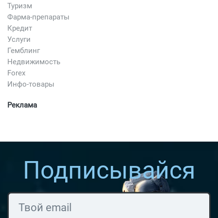
Туризм
Фарма-препараты
Кредит
Услуги
Гемблинг
Недвижимость
Forex
Инфо-товары
Реклама
Подписывайся