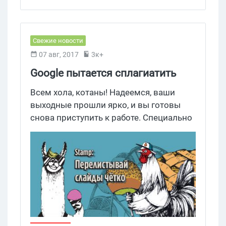
Свежие новости
07 авг, 2017
3к+
Google пытается сплагиатить
Snapchat Discover в поиске
Всем хола, котаны! Надеемся, ваши
выходные прошли ярко, и вы готовы
снова приступить к работе. Специально
к понедельнику мы подготовили для
вас ньюз об очередных обновлениях
Google, которые вот-вот должны
появиться в открытом доступе. Речь
идёт о технологии, при помощи которой
новостные издания смогут создавать
публикации в стиле Snapchat Discover.
Нет, это не плагиат. Наверное.