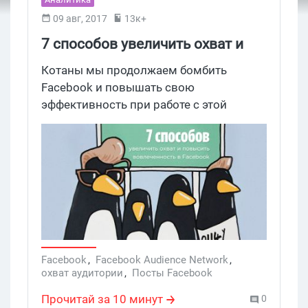
09 авг, 2017
13к+
7 способов увеличить охват и
повысить вовлеченность в
Котаны мы продолжаем бомбить
Facebook
Facebook и повышать свою
эффективность при работе с этой
сложной, но весьма привлекательной
для слива трафика площадкой. Сегодня
мы рассмотрим 7 способов прохватов
рекламных постов, которые помогут
увеличить охват и покажут контент.
Facebook
,
Facebook Audience Network
,
охват аудитории
,
Посты Facebook
Прочитай за 10 минут
0