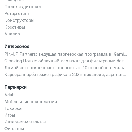
Поиск аудитории
Ретаргетинг
Конструкторы
Креативы
Анализ
Интересное
PIN-UP Partners: ведущая партнерская программа в iGaming
Cloaking House: облачный клоакинг для фильтрации ботов FB и Google Ads — гайд PHP-интеграции 2026
Ломай авторское право полностью. 10 способов легально добавить любимый трек в свой креатив
Карьера в арбитраже трафика в 2026: вакансии, зарплаты и как начать
Партнерки
Adult
Мобильные приложения
Товарка
Игры
Интернет-магазины
Финансы