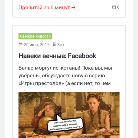
Интернет
,
блокчейн
,
экосистема
,
Papyrus
Прочитай за 6 минут
0
Свежие новости
20 июл, 2017
3к+
Навеки вечные: Facebook
запустил возможность
Валар моргулис, котаны! Пока вы, мы
связывать группы и страницы
уверены, обсуждаете новую серию
«Игры престолов» (а если нет, то чем
можете скрываетесь от потока
спойлеров и инфы на эту тему),
Facebook тестит новые функции. И одна
из них уже прошла все подготовки и
была представлена всему миру. Итак,
встречайте, теперь группы и страницы в
FB можно связывать.