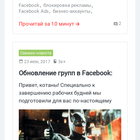
Facebook
,
блокировка рекламы
,
Facebook Ads
,
бизнес-аккаунты
,
прокси-сервер
,
аккаунты Facebook
,
блокировка аккунтов
,
бан акков
,
дедик
Прочитай за 10 минут
2
Свежие новости
23 июн, 2017
3к+
Обновление групп в Facebook:
статистика и другие плюшки
Привет, котаны! Специально к
завершению рабочих будней мы
подготовили для вас по-настоящему
вкусную новость: обновление групп в
Facebook. Зуб даём — это вам
понравится.