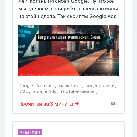
Хей, котаны! И снова Google. Ну что же
мы сделаем, если ребята очень активны
на этой неделе. Так скрипты Google Ads
начали поддерживать проекты и
эксперименты. Плюс компания меняет
способ размещения ссылок на YouTube
при таргетинге на каналы и ролики. Но
давайте обо всем по порядку.
Google
,
YouTube
,
маркетинг
,
видеоролики
,
КМС
,
Google Ads
,
YouTube-каналы
,
Таргетинг
,
скрипты
Прочитай за 3 минуты
0
Аналитика