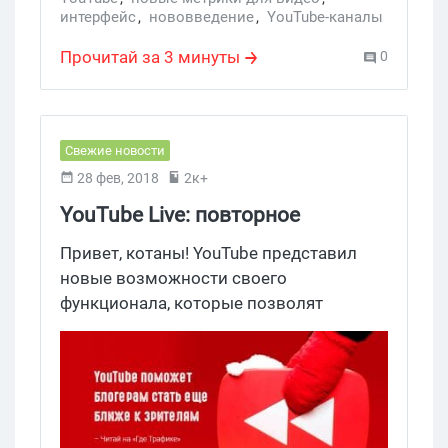
интерфейс
,
нововведение
,
YouTube-каналы
,
YouTube Studio
Прочитай за 3 минуты
0
Свежие новости
28 фев, 2018
2к+
YouTube Live: повторное
возпроизведение live-чатов,
Привет, котаны! YouTube представил
субтитры во время стримов и
новые возможности своего
функционала, которые позволят
геотеги
блогерам и их зрителям качественнее
взаимодействовать друг с другом в
режиме реального времени.