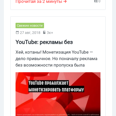
Channel Membership
Прочитай за 2 минуты
0
Свежие новости
27 авг, 2018
3к+
YouTube: рекламы без
возможности пропуска станет
Хей, котаны! Монетизация YouTube —
еще больше
дело привычное. Но поначалу реклама
без возможности пропуска была
доступна только избранным каналам в
качестве тестовой опции. Теперь
видеохостинг пошел еще дальше и
запускает формат nonskippable ads для
всех блогеров, которые уже
монетизируют видео.