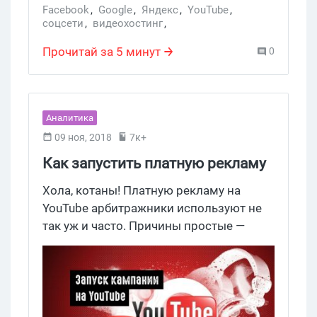
Facebook
,
Google
,
Яндекс
,
YouTube
,
соцсети
,
видеохостинг
,
продвижение в соцсетях
,
Facebook Watch
,
YouTube-каналы
,
утечка данных
,
Ad Breaks
Прочитай за 5 минут
0
Аналитика
09 ноя, 2018
7к+
Как запустить платную рекламу
на YouTube? Пошаговый гайд
Хола, котаны! Платную рекламу на
YouTube арбитражники используют не
так уж и часто. Причины простые —
слив с тизерок и пушей обойдется куда
дешевле, да и далеко не все офферы
можно продвигать на крупнейшей
площадке для видео контента.
Согласитесь, толкать там похудалку или