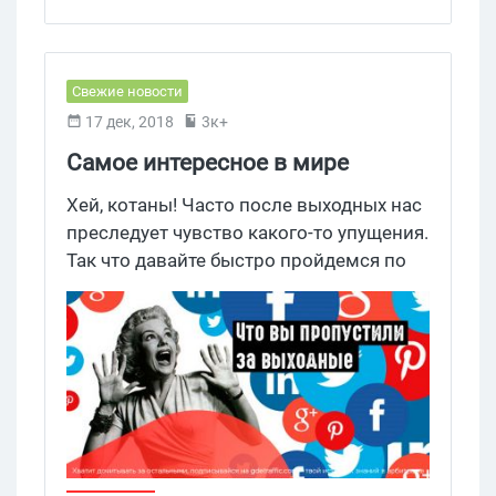
Свежие новости
17 дек, 2018
3к+
Самое интересное в мире
соцсетей за выходные
Хей, котаны! Часто после выходных нас
преследует чувство какого-то упущения.
Так что давайте быстро пройдемся по
таким соцсетям, как Яндекс, Facebook,
YouTube и Google+ и узнаем, что там
интересного произошло.