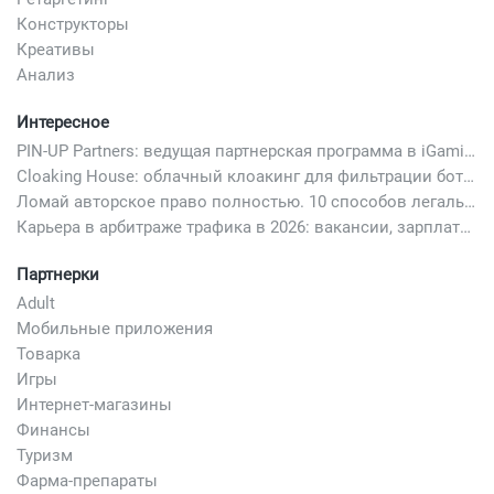
Конструкторы
Креативы
Анализ
Интересное
PIN-UP Partners: ведущая партнерская программа в iGaming
Cloaking House: облачный клоакинг для фильтрации ботов FB и Google Ads — гайд PHP-интеграции 2026
Ломай авторское право полностью. 10 способов легально добавить любимый трек в свой креатив
Карьера в арбитраже трафика в 2026: вакансии, зарплаты и как начать
Партнерки
Adult
Мобильные приложения
Товарка
Игры
Интернет-магазины
Финансы
Туризм
Фарма-препараты