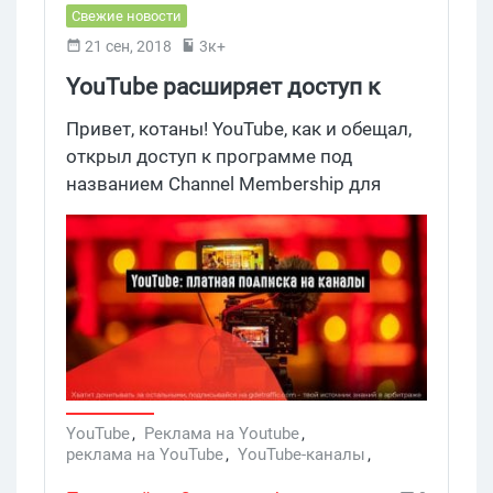
Свежие новости
21 сен, 2018
3к+
YouTube расширяет доступ к
Channel Membership
Привет, котаны! YouTube, как и обещал,
открыл доступ к программе под
названием Channel Membership для
большего количества авторов. Ее
участники могут монетизировать свои
каналы, предлагая юзерам уникальный
контент за платную подписку.
YouTube
,
Реклама на Youtube
,
реклама на YouTube
,
YouTube-каналы
,
монетизация YouTube
,
уникальный контент
,