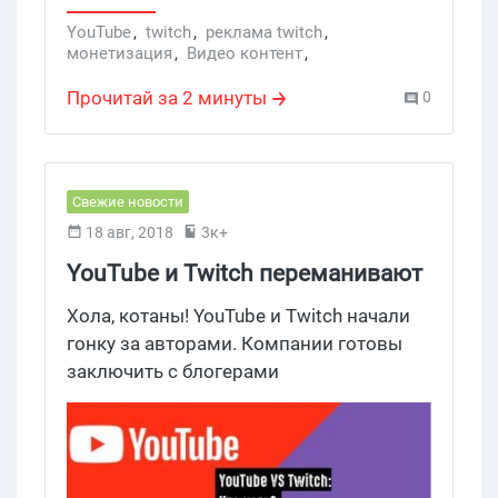
YouTube
,
twitch
,
реклама twitch
,
монетизация
,
Видео контент
,
Реклама на Youtube
,
реклама на YouTube
,
YouTube-каналы
,
монетизация YouTube
,
Прочитай за 2 минуты
0
nonskippable ads
Свежие новости
18 авг, 2018
3к+
YouTube и Twitch переманивают
авторов многомиллионными
Хола, котаны! YouTube и Twitch начали
контрактами
гонку за авторами. Компании готовы
заключить с блогерами
многомиллионные контракты, взамен
на полный переход на одну из
платформ.