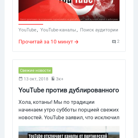
крем для увеличения груди — плохая
идея. Но и отказываться от этого
источника не стоит: аудитории там
немало, да и конвертится она неплохо.
YouTube
,
YouTube-каналы
,
Поиск аудитории
Сегодня расскажем как и на какие
Прочитай за 10 минут
2
офферы сливать с платной рекламы в
YouTube?
Свежие новости
13 окт, 2018
3к+
YouTube против дублированного
контента
Хола, котаны! Мы по традиции
начинаем утро субботы порцией свежих
новостей. YouTube заявил, что исключил
некоторые каналы из ПП за
дублирование контента.