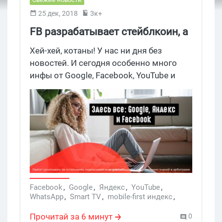
25 дек, 2018
3к+
FB разрабатывает стейблкоин, а
Яндекс готовит новогоднее шоу
Хей-хей, котаны! У нас ни дня без
и спонсорские пакеты для
новостей. И сегодня особенно много
инфы от Google, Facebook, YouTube и
реклов
Яндекс. Рекомендуем вам взять
чашечку чая или кофе, запастись
печеньками и расположиться
поудобней. А мы начинаем.
Facebook
,
Google
,
Яндекс
,
YouTube
,
WhatsApp
,
Smart TV
,
mobile-first индекс
,
криптовалюта
,
криптовалюты
,
биткоин
,
YouTube-каналы
,
Connected TV
Прочитай за 6 минут
0