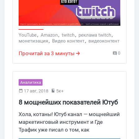
YouTube
,
Amazon
,
twitch
,
реклама twitch
,
монетизация
,
Видео контент
,
видеоконтент
,
блогеры
,
реклама у блогеров
,
YouTube-каналы
,
монетизация YouTube
Прочитай за 3 минуты
0
Аналитика
17 авг, 2018
5к+
8 мощнейших показателей Ютуб
Аналитики
Хола, котаны! Ютуб канал — мощнейший
маркетинговый инструмент и Где
Трафик уже писал о том, как
арбитражнику собрать бесплатные