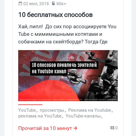
02 июл, 2018
80к+
10 бесплатных способов
получить больше просмотров на
Хай, пипл! До сих пор ассоциируете You
YouTube
Tube с мимимишными котятами и
собачками на скейтборде? Тогда Где
Трафик спешит на помощь и
рассказывает как использовать
крупнейший видеохостинг в благих
(читайте деловых) целях.
YouTube
,
просмотры
,
Реклама на Youtube
,
реклама на YouTube
,
YouTube-каналы
,
как собрать просмотры на YouTube
,
раскрутка на YouTube
Прочитай за 10 минут
0