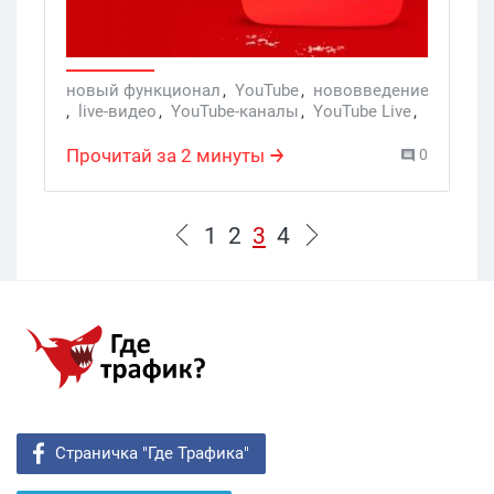
новый функционал
,
YouTube
,
нововведение
,
live-видео
,
YouTube-каналы
,
YouTube Live
,
live-чаты
Прочитай за 2 минуты
0
1
2
3
4
Страничка "Где Трафика"