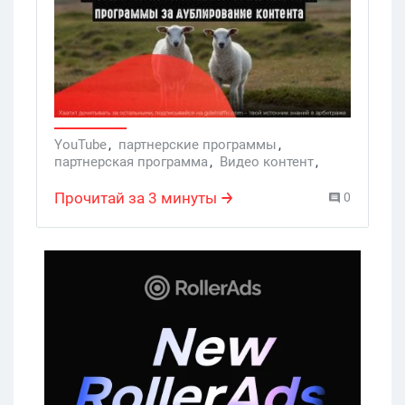
YouTube
,
партнерские программы
,
партнерская программа
,
Видео контент
,
YouTube-каналы
,
монетизация YouTube
,
дублируемый контент
Прочитай за 3 минуты
0