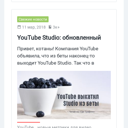
Свежие новости
11 мар, 2018
3к+
YouTube Studio: обновленный
интерфейс и новые метрики
Привет, котаны! Компания YouTube
объявила, что из беты наконец-то
выходит YouTube Studio. Так что в
ближайшие две недели все владельцы
каналов смогут начать пользоваться
сервисом, который получил новые
метрики и интерфейс.
YouTube
,
новые метрики для видео
,