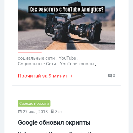
просмотры. Но угадывать с контентом,
который привлечет внимание,
становится сложнее, поэтому сегодня
рассказываем о 8-ми показателях в
Ютуб Аналитике, отслеживание которых
приведет к успеху!
социальные сети
,
YouTube
,
Социальные Сети
,
YouTube-каналы
,
YouTube Analytics
Прочитай за 9 минут
0
Свежие новости
27 июл, 2018
3к+
Google обновил скрипты