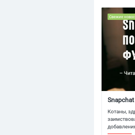
Свежие новос
Snapchat
Котаны, зд
заимствова
добавления
Stories в 