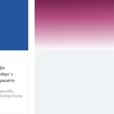
нфа
берг с
давайте
едизайн
,
Dating Home