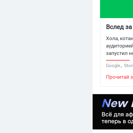
Вслед за
Хола, кота
аудиторией
запустил н
помощью ве
Google
,
Stor
нескольких
Прочитай з