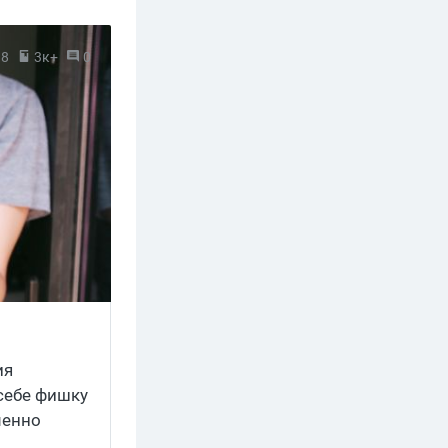
18
3к+
0
ия
 себе фишку
менно