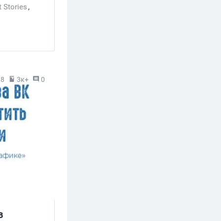
 Stories
,
18
3к+
0
в