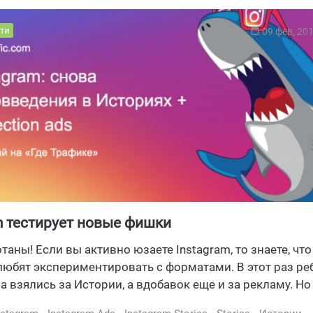
ти
09 фев, 20
m тестирует новые фишки
таны! Если вы активно юзаете Instagram, то знаете, что
юбят экспериментировать с форматами. В этот раз реб
а взялись за Истории, а вдобавок еще и за рекламу. Но
, да и самим не потеряться, давайте обо всем по порядк