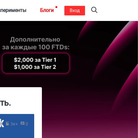
сперименты
Блоги
Вход
ть.
18
3к+
0