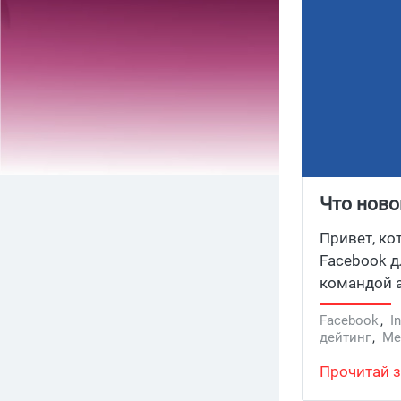
Что ново
конфере
Привет, ко
Facebook д
командой а
быстро пр
Facebook
,
I
дейтинг
,
Me
Прочитай з