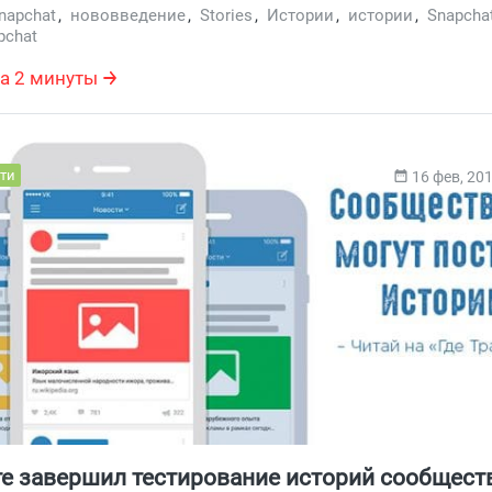
napchat
,
нововведение
,
Stories
,
Истории
,
истории
,
Snapchat
pchat
а 2 минуты
ти
16 фев, 20
е завершил тестирование историй сообщест