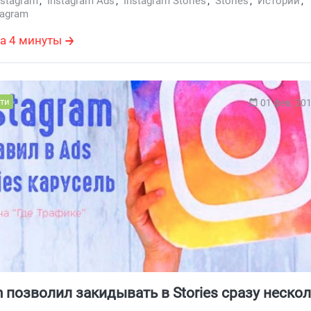
nstagram
,
Instagram Ads
,
Instagram Stories
,
Stories
,
Истории
,
tagram
а 4 минуты
ти
01 фев, 20
m позволил закидывать в Stories сразу неско