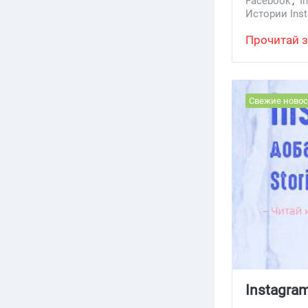
Facebook
,
I
Истории Ins
Прочитай з
Свежие новос
Instagra