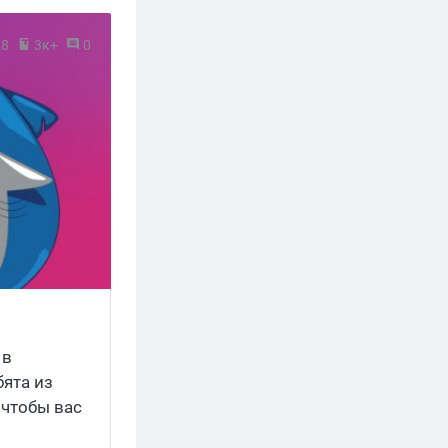
18
3к+
0
 в
ята из
 чтобы вас
у.