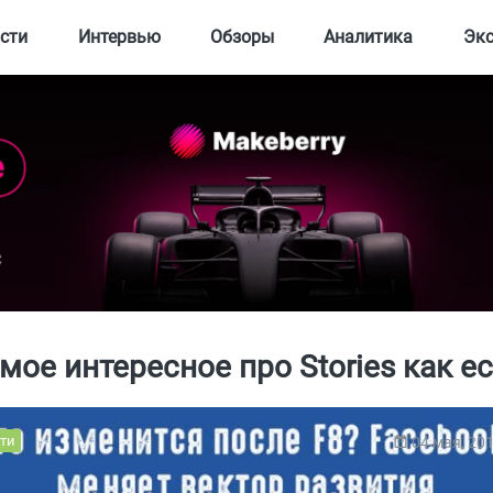
сти
Интервью
Обзоры
Аналитика
Эк
мое интересное про Stories как ес
ти
04 мая, 20