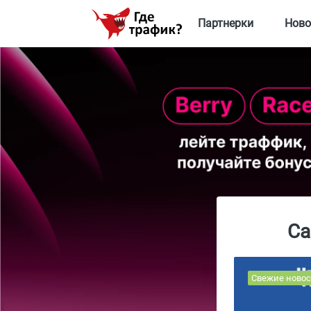
Партнерки
Ново
Са
Свежие новос