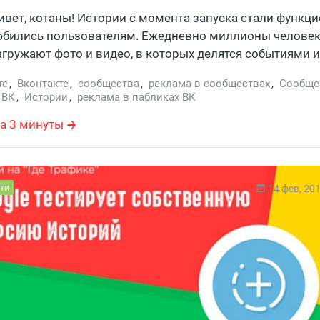
ивет, котаны! Истории с момента запуска стали функц
юбились пользователям. Ежедневно миллионы человек
агружают фото и видео, в которых делятся событиями и
 групп ВКонтакте появился такая возможность.
те
,
Вконтакте
,
сообщества
,
реклама в сообществах
,
Сообще
,
ВК
,
Истории
,
реклама в пабликах ВК
а 3 минуты
ти
14 фев, 20