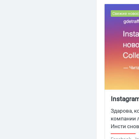
Свежие новос
Instagra
Здарова, ко
компании л
Инсти снов
не запутать