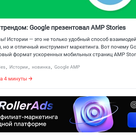
 трендом: Google презентовал AMP Stories
ны! Истории — это не только удобный способ взаимоде
, но и отличный инструмент маркетинга. Вот почему G
овый формат ускоренных мобильных страниц AMP Stori
б-мастера создадут графический контент, состоящий 
ies
,
Истории
,
новинка
,
Google AMP
 экранов с фото и видео.
а 4 минуты