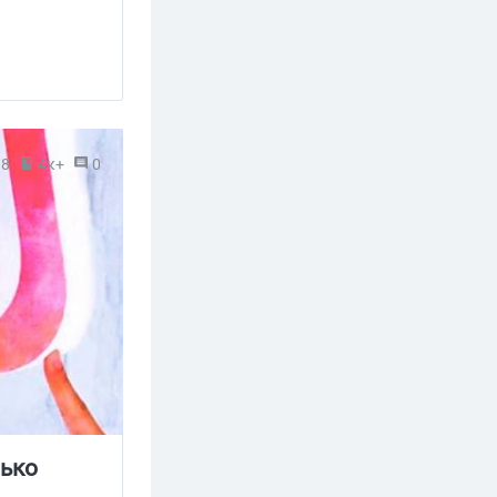
18
4к+
0
лько