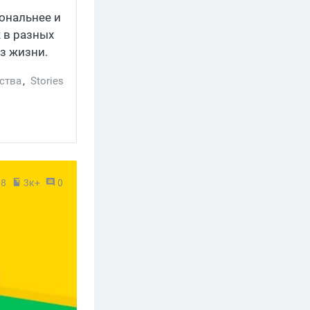
иональнее и
 в разных
з жизни.
ства
,
Stories
18
3к+
0