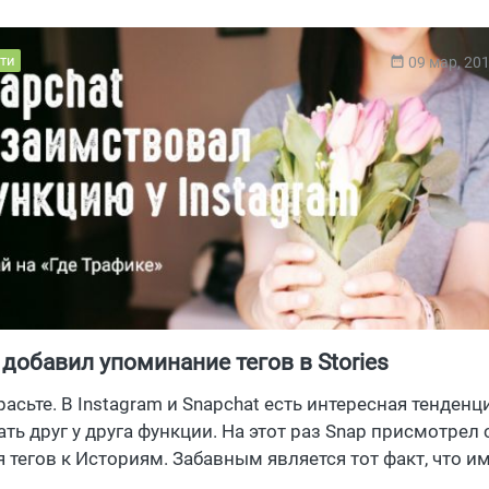
ти
09 мар, 20
 добавил упоминание тегов в Stories
расьте. В Instagram и Snapchat есть интересная тенденц
ть друг у друга функции. На этот раз Snap присмотрел
 тегов к Историям. Забавным является тот факт, что и
компании когда-то бесстыдно своровал Instagram.