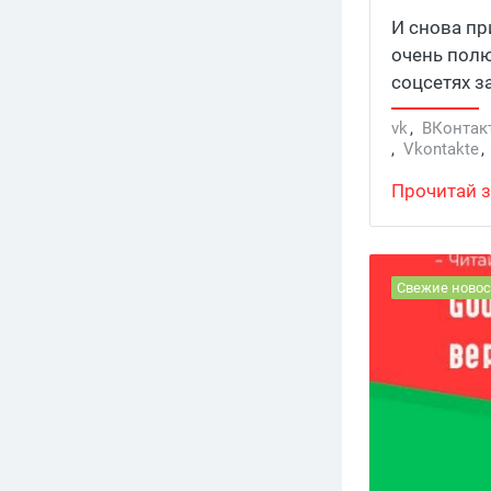
И снова пр
очень пол
соцсетях з
Теперь и у
vk
,
ВКонтак
,
Vkontakte
Прочитай з
Свежие новос