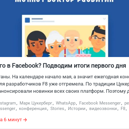
го в Facebook? Подводим итоги первого дня
нции F8
таны. На календаре начало мая, а значит ежегодная ко
ля разработчиков F8 уже отгремела. По традиции Цукер
нонсировали новинки всех своих платформ. Поэтому 
ойдемся по самым интересным моментам первого дня.
nstagram
,
Марк Цукерберг
,
WhatsApp
,
Facebook Messenger
,
р
ssenger
,
конференция
,
Stories
,
Истории
,
видеозвонки
,
F8
,
а 6 минут