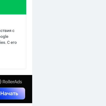
йствия с
oogle
es. С его
из