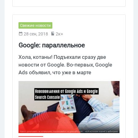
Свежие новости
28 сен, 2018
2к+
Google: параллельное
отслеживание в медийных и
Хола, котаны! Подъехали сразу две
видеокампаниях и новый отчет
новости от Google. Во-первых, Google
Ads объявил, что уже в марте
в Search Console
параллельное отслеживание для
медийных и видеокампаний будет
обязательным. Во-вторых, Search
Console обзавелся отчетом по разметке
событий.