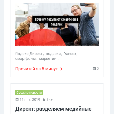
показывающими, что же влияет на
выбор новенького смартфона.
Яндекс.Директ
,
подарки
,
Yandex
,
смартфоны
,
маркетинг
,
рекламные кампании
,
Яндекс. Директ
,
медийные кампании
,
Таргетинг
Прочитай за 5 минут
0
Свежие новости
11 янв, 2019
3к+
Директ: разделяем медийные