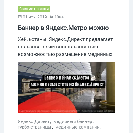
Свежие новости
01 ноя, 2019
10к+
Баннер в Яндекс.Метро можно
разместить из Яндекс.Директ
Хей, котаны! Яндекс.Директ предлагает
пользователям воспользоваться
возможностью размещения медийных
баннеров в приложении Яндекс.Метро,
не покидая пределов рекламной
платформы. В директе кампании для
медиа обзавелись баннерами. Эту
категорию рекламы можно размещать
в Яндекс.Метро.
Яндекс.Директ
,
медийный баннер
,
турбо-страницы
,
медийные кампании
,
яндекс метро