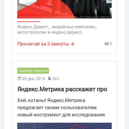
Яндекс.Директ
,
медийные кампании
,
автостратегии в яндекс.директ
,
корректировка автостратегий
Прочитай за 3 минуты
0
Свежие новости
09 дек, 2019
2к+
Яндекс.Метрика расскажет про
медийные кампании
Хей, котаны! Яндекс.Метрика
предлагает своим пользователям
новый инструмент для исследования
медийных кампаний. Они смогут