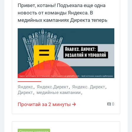
мобильные кампании по типу
Привет, котаны! Подъехала еще одна
аудитории
новость от команды Яндекса. В
медийных кампаниях Директа теперь
есть отдельная настройка мобильных
кампаний.
Яндекс
,
Яндекс.Директ
,
Яндекс. Директ
,
Директ
,
медийные кампании
,
медийные мобильные кампании
Прочитай за 2 минуты
0
Свежие новости