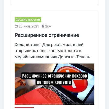
Свежие новости
25 июл, 2021
2к+
Расширенное ограничение
показов по типам контента в
Хола, котаны! Для рекламодателей
медийных кампаниях Директа
открылись новые возможности в
медийных кампаниях Директа. Теперь
можно ограничивать количество
показов по видам контента. Благодаря
этому можно управлять той аудиторией,
которой реклама показывается.