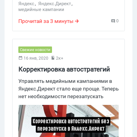
Яндекс
,
Яндекс.Директ
,
медийные кампании
Прочитай за 3 минуты
0
Свежие новости
16 янв, 2020
2к+
Корректировка автостратегий
без перезапуска в
Управлять медийными кампаниями в
Яндекс.Директ
Яндекс.Директ стало еще проще. Теперь
нет необходимости перезапускать
автостратегии после их корректировки.
Все изменения можно вносить в
буквальном смысле на ходу, не
останавливая рекламные кампании.