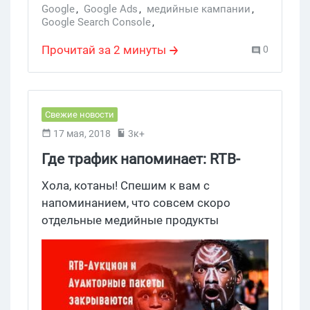
Google
,
Google Ads
,
медийные кампании
,
Google Search Console
,
параллельное отслеживание
,
видеокампании
Прочитай за 2 минуты
0
Свежие новости
17 мая, 2018
3к+
Где трафик напоминает: RTB-
Аукцион и Аудиторные пакеты
Хола, котаны! Спешим к вам с
закрываются в Дисплее
напоминанием, что совсем скоро
отдельные медийные продукты
закроются в Дисплее окончательно.
Вместо них в Директе уже можно юзать
новый тип рекламы под названием
медийные кампании.