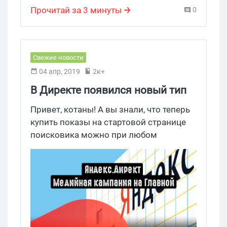
Прочитай за 3 минуты
0
Свежие новости
04 апр, 2019
2к+
В Директе появился новый тип
кампаний «Медийная кампания
Привет, котаны! А вы знали, что теперь
на Главной»
купить показы на стартовой странице
поисковика можно при любом
бюджете? Свежая обнова определенно
будет полезна для малых бизнесов,
желающих заявить о себе широкой
аудитории.