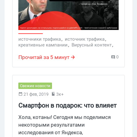
что создать и запустить вирусный
контент сложнее, чем сорвать джек-пот.
Давайте разбираться так ли это на
самом деле.
источники трафика
,
источник трафика
,
креативные кампании
,
Вирусный контент
,
Вирусная реклама
,
Вирусный маркетинг
,
Реклама через вирусный контент
,
Прочитай за 5 минут
0
Контент-маркетинг
,
медийные кампании
,
Юмор в контент-маркетинге
,
Услуги
Свежие новости
21 фев, 2019
3к+
Смартфон в подарок: что влияет
на выбор при покупке
Хола, котаны! Сегодня мы поделимся
некоторыми результатами
исследования от Яндекса,