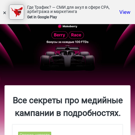
Где Трафик? — СМИ для акул в сфере СРА,
×
View
арбитража и маркетинга
Get in Google Play
Все секреты про медийные
кампании в подробностях.
Свежие новости