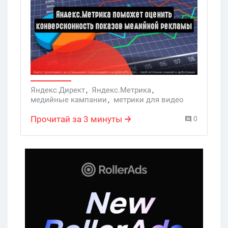
получить отчеты еще до окончания
рекламной кампании.
Яндекс.Директ
,
Яндекс.Метрика
,
медийные кампании
,
метрики для видео
Прочитай за 3 минуты
0