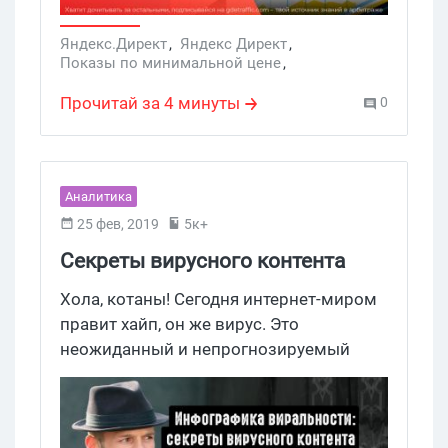
Яндекс.Директ
,
Яндекс Директ
,
Показы по минимальной цене
,
медийные кампании
,
реклама в РСЯ
Прочитай за 4 минуты
0
Аналитика
25 фев, 2019
5к+
Секреты вирусного контента
Хола, котаны! Сегодня интернет-миром
правит хайп, он же вирус. Это
неожиданный и непрогнозируемый
рост интереса публики к какому-либо
явлению с активным обсуждением в
соцсетях. На первый взгляд кажется,