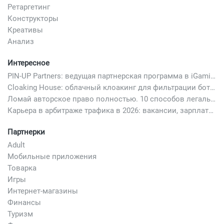
Ретаргетинг
Конструкторы
Креативы
Анализ
Интересное
PIN-UP Partners: ведущая партнерская программа в iGaming
Cloaking House: облачный клоакинг для фильтрации ботов FB и Google Ads — гайд PHP-интеграции 2026
Ломай авторское право полностью. 10 способов легально добавить любимый трек в свой креатив
Карьера в арбитраже трафика в 2026: вакансии, зарплаты и как начать
Партнерки
Adult
Мобильные приложения
Товарка
Игры
Интернет-магазины
Финансы
Туризм