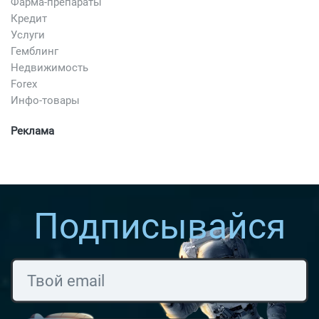
Фарма-препараты
Кредит
Услуги
Гемблинг
Недвижимость
Forex
Инфо-товары
Реклама
Подписывайся