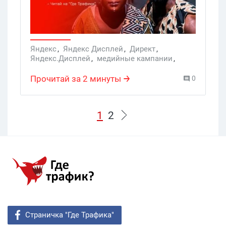
Яндекс
,
Яндекс Дисплей
,
Директ
,
Яндекс.Дисплей
,
медийные кампании
,
RTB-Аукцион
,
Аудиторные пакеты
,
медийные продукты
Прочитай за 2 минуты
0
1
2
Страничка "Где Трафика"