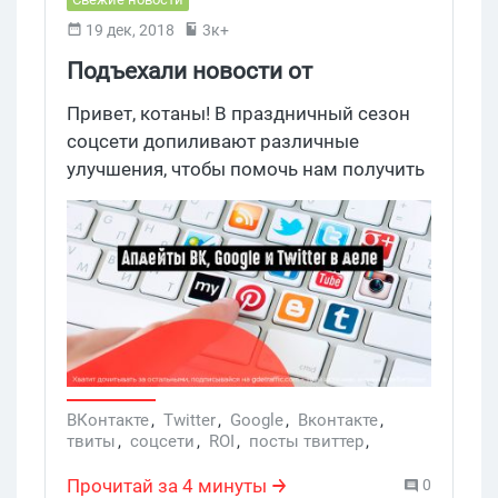
19 дек, 2018
3к+
Подъехали новости от
ВКонтакте, Google Ads и Twitter
Привет, котаны! В праздничный сезон
соцсети допиливают различные
улучшения, чтобы помочь нам получить
больше профита. Не всегда это у них
получается, но что есть, то есть. Вот на
днях ВК позволил добавлять ссылку на
сайт в карточку товара. А Google
запустил 2 новинки, призванные
увеличить ROI в праздничный сезон.
Давайте разбираться, что к чему.
ВКонтакте
,
Twitter
,
Google
,
Вконтакте
,
твиты
,
соцсети
,
ROI
,
посты твиттер
,
Твиттер
,
ВК
,
Google Ads
,
медийные кампании
Прочитай за 4 минуты
0