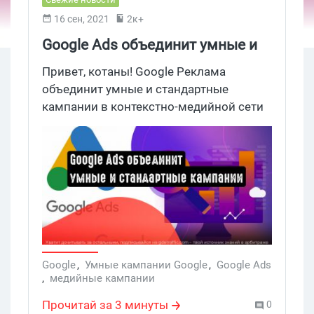
16 сен, 2021
2к+
Google Ads объединит умные и
стандартные кампании в одну
Привет, котаны! Google Реклама
объединит умные и стандартные
кампании в контекстно-медийной сети
в рамках одной единой.
Google
,
Умные кампании Google
,
Google Ads
,
медийные кампании
Прочитай за 3 минуты
0