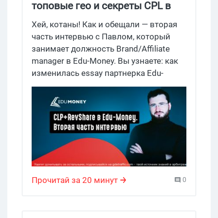
топовые гео и секреты CPL в
работе с essay. Часть 2
Хей, котаны! Как и обещали — вторая
интервью
часть интервью с Павлом, который
занимает должность Brand/Affiliate
manager в Edu-Money. Вы узнаете: как
изменилась essay партнерка Edu-
Money за год, чем ребята привлекают
новых вебов, какие страны лучше
подходят для essay, в какое время года
лучше лить на студентов и почему
арбитражникам стоит лить на essay. Об
этом и многом другом сегодня и
поговорим. Погнали!
Прочитай за 20 минут
0