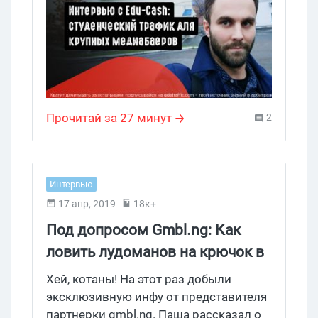
на пассивном доходе 2-3 года и
поделятся мыслями, как клоачить
Adwords. Заходи почитать интервью
Где Трафика с Edu-Cash!
Прочитай за 27 минут
2
Интервью
17 апр, 2019
18к+
Под допросом Gmbl.ng: Как
ловить лудоманов на крючок в
белую, через телеграм бота?
Хей, котаны! На этот раз добыли
эксклюзивную инфу от представителя
партнерки gmbl.ng. Паша рассказал о