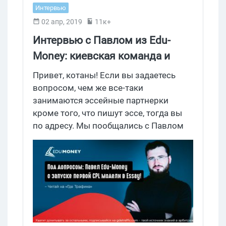
Интервью
02 апр, 2019
11к+
Интервью с Павлом из Edu-
Money: киевская команда и
почему выгодно лить на essay.
Привет, котаны! Если вы задаетесь
Часть 1
вопросом, чем же все-таки
занимаются эссейные партнерки
кроме того, что пишут эссе, тогда вы
по адресу. Мы пообщались с Павлом
из Edu-Money, и выяснили: сколько
можно заработать на студентах, как
формат CPL повлияет на весь рынок
essay и как небольшая команда
разрабов, аналитиков и менеджеров
способна продвинуть Essay на годы
вперед! Поехали.