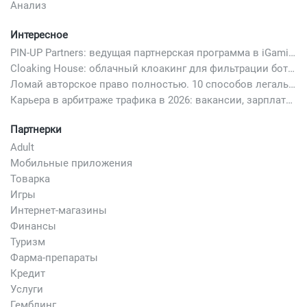
Анализ
Интересное
PIN-UP Partners: ведущая партнерская программа в iGaming
Cloaking House: облачный клоакинг для фильтрации ботов FB и Google Ads — гайд PHP-интеграции 2026
Ломай авторское право полностью. 10 способов легально добавить любимый трек в свой креатив
Карьера в арбитраже трафика в 2026: вакансии, зарплаты и как начать
Партнерки
Adult
Мобильные приложения
Товарка
Игры
Интернет-магазины
Финансы
Туризм
Фарма-препараты
Кредит
Услуги
Гемблинг