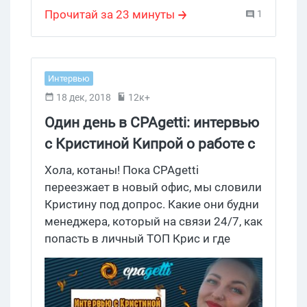
Прочитай за 23 минуты
1
Интервью
18 дек, 2018
12к+
Один день в CPAgetti: интервью
с Кристиной Кипрой о работе с
вебами и идеях для креативов
Хола, котаны! Пока CPAgetti
переезжает в новый офис, мы словили
Кристину под допрос. Какие они будни
менеджера, который на связи 24/7, как
попасть в личный ТОП Крис и где
брать вдохновение? Заходи почитать,
из какого теста сделаны спагетти!