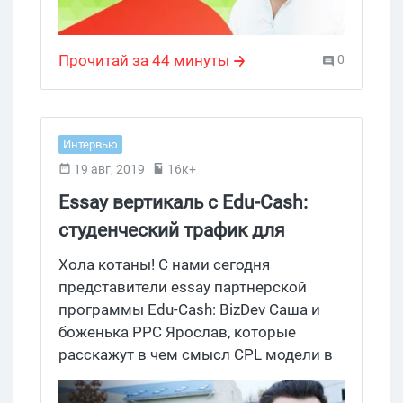
крупных акул МФО, компаний
SalesDoubler и Finline, расcпросить о
Прочитай за 44 минуты
0
прилках для микрофинансовой
вертикали и узнать, почему ребята
стали дарить вебмастерам 4 000 000
грн вместо Ferrari.
Интервью
19 авг, 2019
16к+
Essay вертикаль с Edu-Cash:
студенческий трафик для
крупных медиабаеров. Под
Хола котаны! С нами сегодня
допросом Где Трафика
представители essay партнерской
программы Edu-Cash: BizDev Саша и
боженька PPC Ярослав, которые
расскажут в чем смысл CPL модели в
Essay, какие арбитражники справятся
со студенческим трафиком, как жить