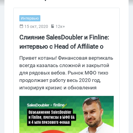
Интервью
15 окт, 2020
12к+
Слияние SalesDoubler и Finline:
интервью с Head of Affiliate о
рынке МФО в 2020 году
Привет котаны! Финансовая вертикаль
всегда казалась сложной и закрытой
для рядовых вебов. Рынок МФО тихо
продолжает работу весь 2020 год,
игнорируя кризис и обновления
рекламных Policy. Произошло событие,
которое изменит финансовую
вертикаль в Украине и об этом стоит
поговорить. Мы словили под допрос
Александра Бойко, head of affiliate
SalesDoubler, чтобы обсудить слияние