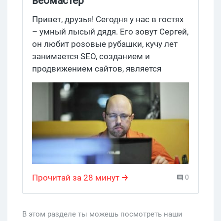
вебмастер
Привет, друзья! Сегодня у нас в гостях
– умный лысый дядя. Его зовут Сергей,
он любит розовые рубашки, кучу лет
занимается SEO, созданием и
продвижением сайтов, является
соовнером вот этого сообщества по
Joomla и автором собственного блога.
Сергей нам рассказал о всяких SEO-
премудростях, о том, куда уходят
деньги в SEO (на еду), о женщинах в
отрасли (они существуют) и о том, как
отдыхают сеошники (бухают по-
страшному). Но обо всем по порядку!
Прочитай за 28 минут
0
В этом разделе ты можешь посмотреть наши