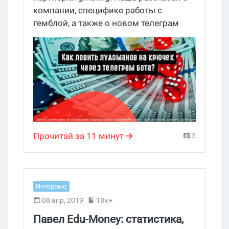
компании, специфике работы с
гемблой, а также о новом телеграм
боте для прогрева аудитории (и не
только). Если вам интересна gambling
тема, налетайте!
Прочитай за 11 минут
5
Интервью
08 апр, 2019
18к+
Павел Edu-Money: статистика,