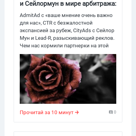
и Сейлормун в мире арбитража:
подборка новостей партнерок
AdmitAd с «ваше мнение очень важно
для нас», CTR с безжалостной
экспансией за рубеж, CityAds с Сейлор
Мун и Lead-R, разыскивающий реклов.
Чем нас кормили партнерки на этой
неделе.
Прочитай за 10 минут
0