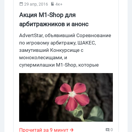
29 апр, 2016
4к+
Акция M1-Shop для
арбитражников и анонс
AdvertStar Games Cup 2016:
AdvertStar, объявивший Соревнование
новости партнерок
по игровому арбитражу, ШАКЕС,
замутивший Конкурсище с
моноколесищами, и
супермилашки M1-Shop, которые
отдают всю свою недельную на
благотворительность. Как партнерки
готовили нас к майским на этой
неделе.
Прочитай за 9 минут
0