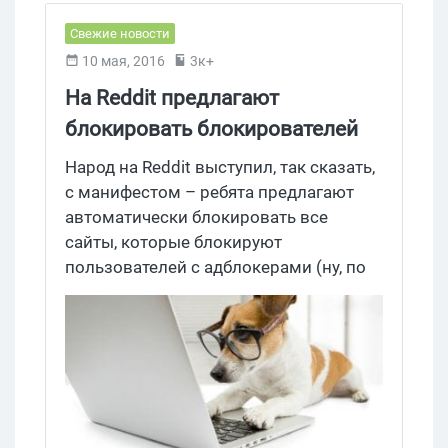
почты – Mail.ru и Gmail.com.
Свежие новости
10 мая, 2016
3к+
На Reddit предлагают
блокировать блокирователей
блокировщиков
Народ на Reddit выступил, так сказать,
с манифестом – ребята предлагают
автоматически блокировать все
сайты, которые блокируют
пользователей с адблокерами (ну, по
крайней мере в
подреддите/r/technology/). Вместе с
ними под одну гребенку также
полетели сайты,
типа Wall Street Journal, которые
закрывают материалы после
исчерпания бесплатного лимита