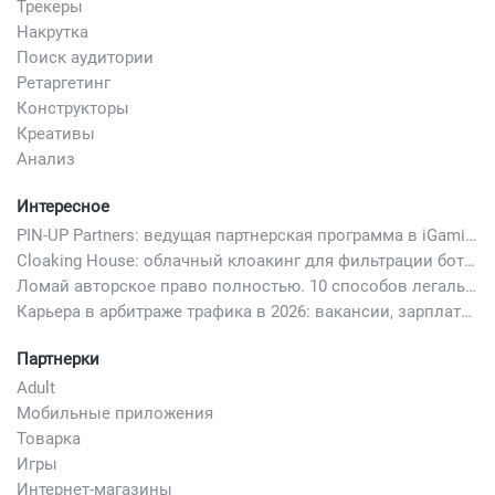
Трекеры
Накрутка
Поиск аудитории
Ретаргетинг
Конструкторы
Креативы
Анализ
Интересное
PIN-UP Partners: ведущая партнерская программа в iGaming
Cloaking House: облачный клоакинг для фильтрации ботов FB и Google Ads — гайд PHP-интеграции 2026
Ломай авторское право полностью. 10 способов легально добавить любимый трек в свой креатив
Карьера в арбитраже трафика в 2026: вакансии, зарплаты и как начать
Партнерки
Adult
Мобильные приложения
Товарка
Игры
Интернет-магазины