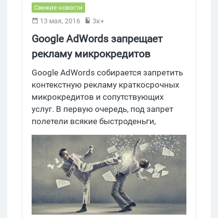
Свежие новости
13 мая, 2016
3к+
Google AdWords запрещает
рекламу микрокредитов
Google AdWords собирается запретить
контекстную рекламу краткосрочных
микрокредитов и сопутствующих
услуг. В первую очередь, под запрет
полетели всякие быстроденьги,
которые даются на срок до 60 дней, а в
США еще и займы с более чем 36%
годовых. В то же время обычные
кредитные карты, автокредиты,
ипотеку и кредиты для
предпринимателей и на оплату
обучения можно промить, как прежде.