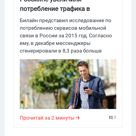
потребление трафика в
мессенджерах в 8,3 раза за
Билайн представил исследование по
полгода
потреблению сервисов мобильной
связи в России за 2015 год. Согласно
ему, в декабре мессенджеры
сгенерировали в 8,3 раза больше
трафика, чем полгода назад,
социальные сети – в 6,3 раза больше, а
электронная почта – в 3 раза. При
этом по количеству потребленного
трафика лидируют следующие
мессенджеры: Skype, WhatsApp,
Telegram, Facebook Messenger, Vk
Messenger, Hangouts и ICQ.
Прочитай за 2 минуты
0
Соответственно, среди соцсетей
лидируют ВКонтакте, Instagram,
Одноклассники, Facebook и Twitter, а у