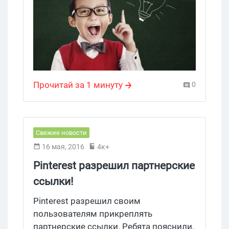
статей Instant Articles и начнет
проигрываться автоматически, как
только на экране засветится половина
рекламного
окна. #нужнобольшерекламы
Прочитай за 1 минуту
0
Свежие новости
16 мая, 2016
4к+
Pinterest разрешил партнерские
ссылки!
Pinterest разрешил своим
пользователям прикреплять
партнерские ссылки. Ребята пояснили,