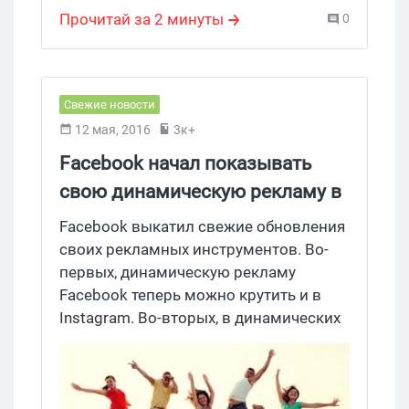
Изменения вступают в силу с 13 июля.
Прочитай за 2 минуты
0
Свежие новости
12 мая, 2016
3к+
Facebook начал показывать
свою динамическую рекламу в
Instagram
Facebook выкатил свежие обновления
своих рекламных инструментов. Во-
первых, динамическую рекламу
Facebook теперь можно крутить и в
Instagram. Во-вторых, в динамических
кампаниях появились фишечки для
турагентств, в частности,
дополнительные опции для выбора