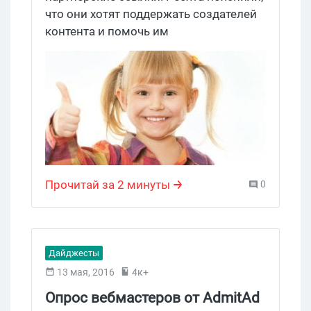
что они хотят поддержать создателей
контента и помочь им
монетизироваться: мотивированные
пользователи ---> больше классного
контента ---> больше юзеров ---> все
довольны и с деньгами. Ну, не зря же
ходят слухи, что после запрета на
рефки, многие блоггеры начали реже
заходить на сайт, а некоторые и вовсе
закинули свои доски в дальний угол.
Прочитай за 2 минуты
0
Дайджесты
13 мая, 2016
4к+
Опрос вебмастеров от AdmitAd