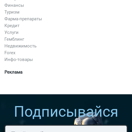
Финансы
Туризм
Фарма-препараты
Кредит
Услуги
Гемблинг
Недвижимость
Forex
Инфо-товары
Реклама
Подписывайся