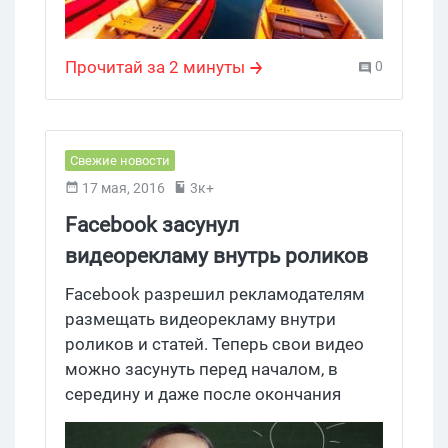
ссылку Search items at this store в блок
локальной выдачи. Еще, говорят,
Прочитай за 2 минуты
0
функционал покупки поисковой
рекламы Purchases on Google
увеличивает конверсию на 50% и
уменьшает цену конверсии на 25% –
Свежие новости
вот только он даже из беты вылезать
17 мая, 2016
3к+
не собирается.
Facebook засунул
видеорекламу внутрь роликов
и статей
Facebook разрешил рекламодателям
размещать видеорекламу внутри
роликов и статей. Теперь свои видео
можно засунуть перед началом, в
середину и даже после окончания
пользовательских роликов + реклама
появится посреди текста