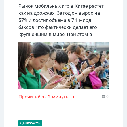
Рынок мобильных игр в Китае растет
как на дрожжах. За год он вырос на
57% и достиг объема в 7,1 млрд
баксов, что фактически делает его
крупнейшим в мире. При этом в
регионе традиционно лидируют
местные паблишеры: рекорд по
загрузкам взяла казуалка AniPop от
Happy Elements на втором месте –
Fight the Landlord, а на третьем –
PopStar. Вы знаете, что нужно делать.
Прочитай за 2 минуты
0
Дайджесты