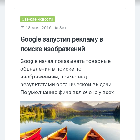
Свежие новости
18 мая, 2016
3к+
Google запустил рекламу в
поиске изображений
Google начал показывать товарные
объявления в поиске по
изображениям, прямо над
результатами органической выдачи.
По умолчанию фича включена у всех
рекламодателей, которые в принципе
разрешают крутить свои объявы у
поисковых партнеров. Есть и другие
нововведения – в частности, Гоша
добавил ссылку Store Pickup для
объявлений близлежащих магазинов и