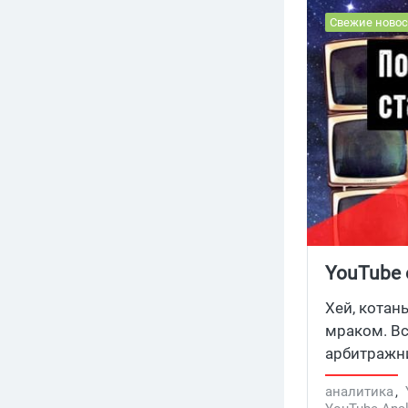
Свежие новос
YouTube 
Хей, котан
мраком. Вс
арбитражн
обмануть. 
аналитика
,
дислайки.