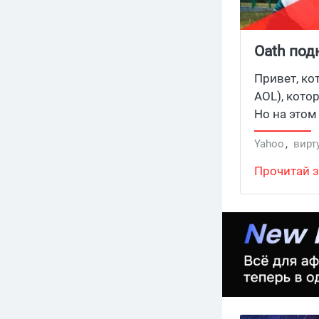
Oath под
Привет, ко
AOL), кото
Но на этом
виртуальну
Yahoo
,
вирт
Прочитай з