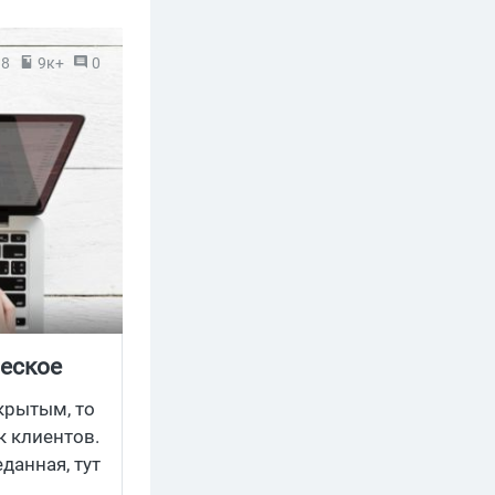
18
9к+
0
ческое
ткрытым, то
к клиентов.
данная, тут
этому