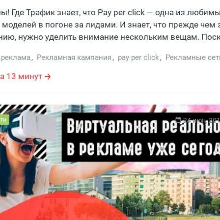
м
ы! Где Трафик знает, что Pay per click — одна из любим
моделей в погоне за лидами. И знает, что прежде чем 
нию, нужно уделить внимание нескольким вещам. Пос
 то этими знаниями готовы поделиться. Заваривайте к
 реклама
,
Рекламная кампания
,
pay per click
,
Рекламные сет
а 13 минут
ти
24 июн, 20