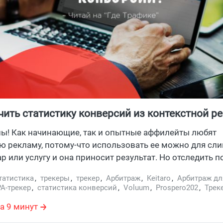
чить статистику конверсий из контекстной р
ны! Как начинающие, так и опытные аффилейты любят
ю рекламу, потому-что использовать ее можно для сли
р или услугу и она приносит результат. Но отследить 
ли нет доступов к финансовой информации и аналитике.
татистика
,
трекеры
,
трекер
,
Арбитраж
,
Keitaro
,
Арбитраж дл
сказывает как арбитражники решают этот вопрос.
A-трекер
,
статистика конверсий
,
Voluum
,
Prospero202
,
Трек
а 9 минут