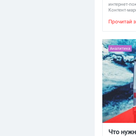
интернет-по
заваривайт
Контент-мар
источников
Прочитай з
Аналитика
Что нужн