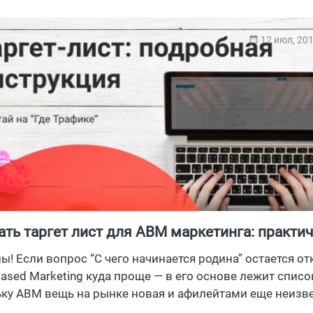
12 июл, 20
ать таргет лист для ABM маркетинга: практи
ство
ны! Если вопрос “С чего начинается родина” остается о
Based Marketing куда проще — в его основе лежит списо
ку ABM вещь на рынке новая и афилейтами еще неизве
сложности. Где Трафик решил с ними разобраться, по