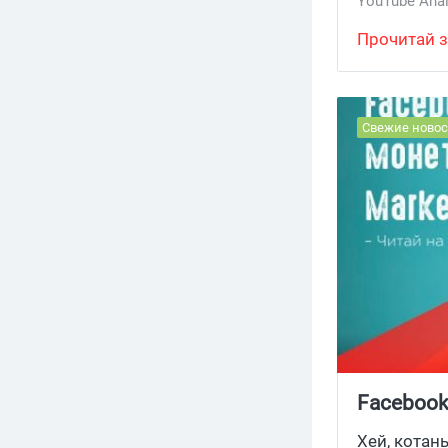
YouTube Anal
Прочитай з
Свежие новос
Facebook
Хей, котан