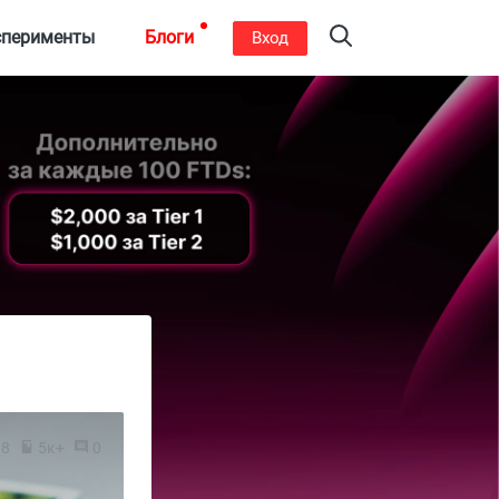
сперименты
Блоги
Вход
18
5к+
0