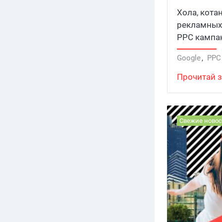
новичка
Хола, котан
рекламных 
PPC кампа
не жадные,
Google
,
PPC
читайте!
Прочитай з
Свежие новос