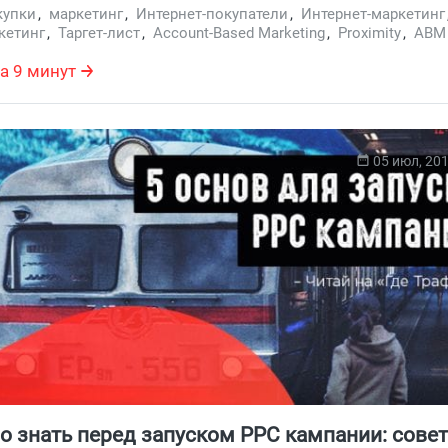
купки
,
маркетинг
,
Интернет-покупатели
,
Интернет-маркетинг
е кофе и читайте практическое руководство по поиску
кетинг
,
Таргет-лист
,
Account-Based Marketing
,
Proximity
,
ABM
 для таргет-листа.
а 9 минут
05 июл, 20
о знать перед запуском PPC кампании: сове