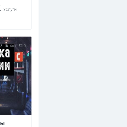
,
,
Услуги
18
4к+
0
ты