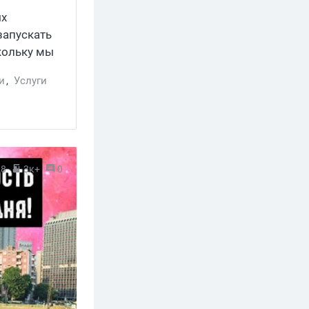
ых
запускать
кольку мы
офе и
и
,
Услуги
18
3к+
0