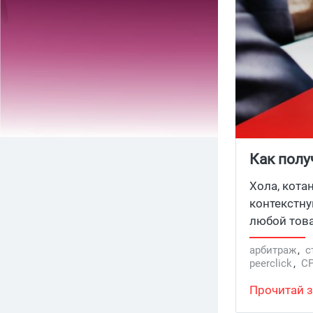
Как полу
Хола, кота
контекстну
любой това
трудно, ес
арбитраж
,
с
Трафик рас
peerclick
,
CP
Прочитай з