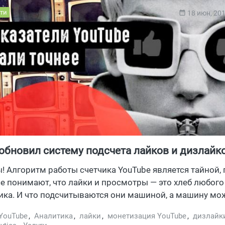
ти
18 июн, 20
обновил систему подсчета лайков и дизлайк
ы! Алгоритм работы счетчика YouTube является тайной,
е понимают, что лайки и просмотры — это хлеб любого
ика. И что подсчитываются они машиной, а машину мо
Поэтому YouTube улучшил систему, которая проверяет л
YouTube
,
Аналитика
,
лайки
,
монетизация YouTube
,
дизлайк