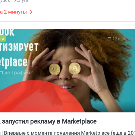
ytics
,
Услуги
а 2 минуты
ти
12 июн, 20
 запустил рекламу в Marketplace
ы! Впервые с момента появления Marketplace (еще в 201