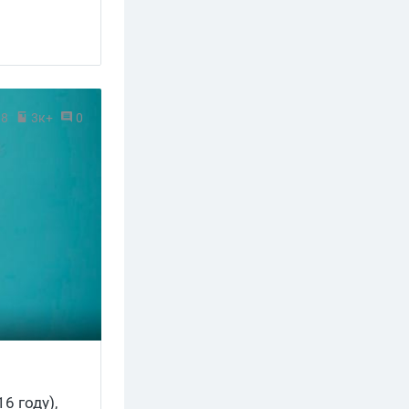
18
3к+
0
6 году),