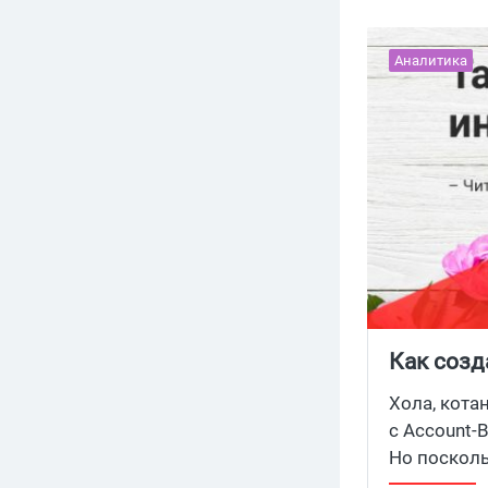
Аналитика
Как созд
руковод
Хола, кота
с Account-
Но посколь
возникают 