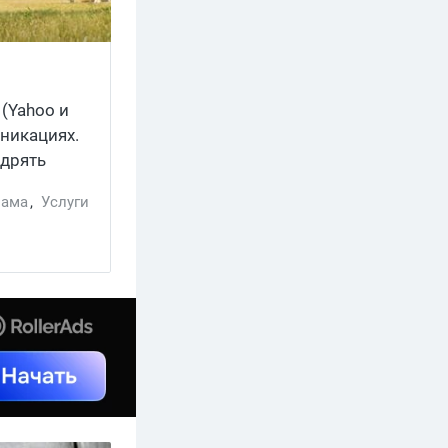
 (Yahoo и
никациях.
едрять
лама
,
Услуги