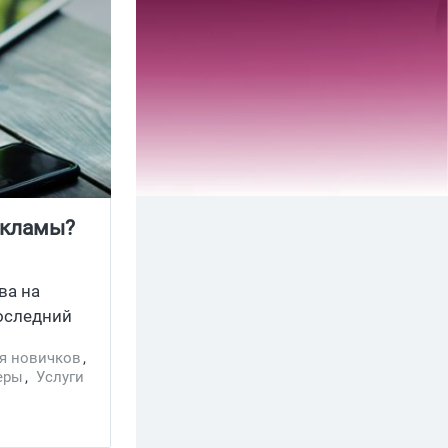
екламы?
ва на
последний
 Где
я новичков
,
еры
,
Услуги