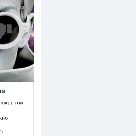
18
4к+
0
ов
 покрытой
жно
айки и
и
,