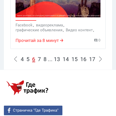
Facebook
,
видеореклама
,
графические объявления
,
Видео контент
,
реклама Facebook
,
видеообъявления
,
запуск рекламы Фейсбук
,
Фейсбук
,
фото
,
Прочитай за 8 минут
0
рекламный формат
,
Видеореклама
,
Услуги
4
5
6
7
8
...
13
14
15
16
17
Страничка "Где Трафика"