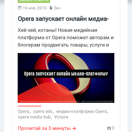
19 ноя, 2019
3к+
Opera запускает онлайн медиа-
платформу
Хей-хей, котаны! Новая медийная
платформа от Opera поможет авторам и
блогерам продвигать товары, услуги и
собственный оригинальный контент.
Opera
,
opera ads
,
медиа-платформа Opera
,
opera media hub
,
Услуги
Прочитай за 3 минуты
0