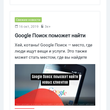
Свежие новости
16 окт, 2019
3к+
Google Поиск поможет найти
новых клиентов
Хей, котаны! Google Поиск — место, где
люди ищут вещи и услуги. Это также
может стать местом, где вы найдете
новых клиентов. Главное, понимать, что
и как ищут пользователи, а также
каковы их приоритеты. Google Поиск
предлагает рекламодателям аудитории
по интересам и возможность включать
сезонные мероприятия в рамках
«теплой» аудитории.