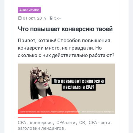
Аналитика
01 окт, 2019
5к+
Что повышает конверсию твоей
рекламы в CPA?
Привет, котаны! Способов повышения
конверсии много, не правда ли. Но
сколько с них действительно работают?
Мы не поленились и собрали несколько
правил, которые могут привести твое
рекламное объявление в CPA к
большему количеству конверсий.
Погнали!
CPA
,
конверсия
,
CPA-сети
,
CR
,
CPA - сети
,
заголовки лендингов
,