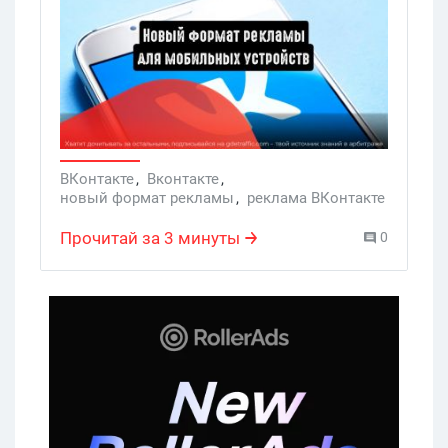
нового формата стал HTML5. Он
поможет бизнесу воплотить в жизнь
самые смелые идеи и глубже
взаимодействовать с пользователями.
Делать это можно не только в самой
ленте, но и на внешних сайтах,
отправляя их туда по ссылке.
ВКонтакте
,
Вконтакте
,
новый формат рекламы
,
реклама ВКонтакте
,
интерактивные объявления
,
Рекламный кабинет Вконтакте
,
Прочитай за 3 минуты
0
Мобильные приложения
,
Игры
,
Услуги