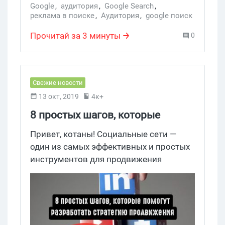
Google
,
аудитория
,
Google Search
,
реклама в поиске
,
Аудитория
,
google поиск
,
Поиск аудитории
,
Услуги
Прочитай за 3 минуты
0
Свежие новости
13 окт, 2019
4к+
8 простых шагов, которые
помогут разработать стратегию
Привет, котаны! Социальные сети —
продвижения
один из самых эффективных и простых
инструментов для продвижения
товаров и услуг. Используйте эти
несложные шаги для построения
эффективной стратегии продвижения в
соцсетях.