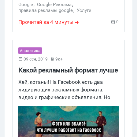
Google
,
Google Реклама
,
правила рекламы google
,
Услуги
Прочитай за 4 минуты
0
Аналитика
09 сен, 2019
9к+
Какой рекламный формат лучше
работает на Facebook: фото или
Хей, котаны! На Facebook есть два
видео?
лидирующих рекламных формата:
видео и графические объявления. Но
что выбрать и куда вливать бюджет?
Мы решили сэкономить твое время и
узнали, какой рекламный формат лучше
работает на Facebook: фото или видео.