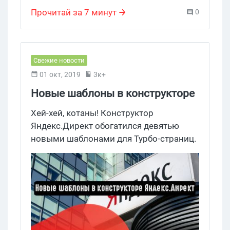
конверсионный лендинг
,
конверсия рекламы
,
conversion rate
,
Прочитай за 7 минут
0
Рекламные сети
,
Услуги
Свежие новости
01 окт, 2019
3к+
Новые шаблоны в конструкторе
Яндекс.Директ
Хей-хей, котаны! Конструктор
Яндекс.Директ обогатился девятью
новыми шаблонами для Турбо-страниц.
Они подходят под разные цели и виды
бизнеса от продажи недвижимости до
ремонта техники. Шаблоны помогут
сэкономить время для более
эффективной работы с Турбо-
страницами.