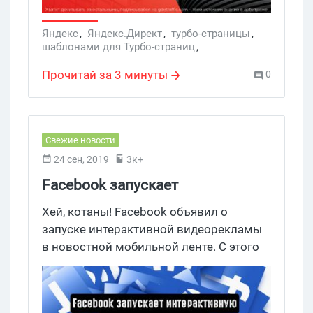
Яндекс
,
Яндекс.Директ
,
турбо-страницы
,
шаблонами для Турбо-страниц
,
Конструкторы
,
Услуги
,
Недвижимость
Прочитай за 3 минуты
0
Свежие новости
24 сен, 2019
3к+
Facebook запускает
интерактивную видеорекламу в
Хей, котаны! Facebook объявил о
ленте
запуске интерактивной видеорекламы
в новостной мобильной ленте. С этого
месяца пользователи по всему миру
могут сделать свои объявления еще
более привлекательными и