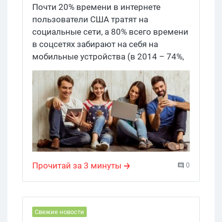
Facebook
Почти 20% времени в интернете
пользователи США тратят на
социальные сети, а 80% всего времени
в соцсетях забирают на себя на
мобильные устройства (в 2014 – 74%,
в 2013 – 67%). При этом по времени,
проведенному онлайн, и
вовлеченности юзеров с огро-о-
омным отрывом лидирует Facebook, а
вот младшей аудитории больше по
душе Snapchat: 46,8% местных еще не
исполнилось 25 лет. Предупреждение:
под катом много цифр.
Прочитай за 3 минуты
0
Свежие новости