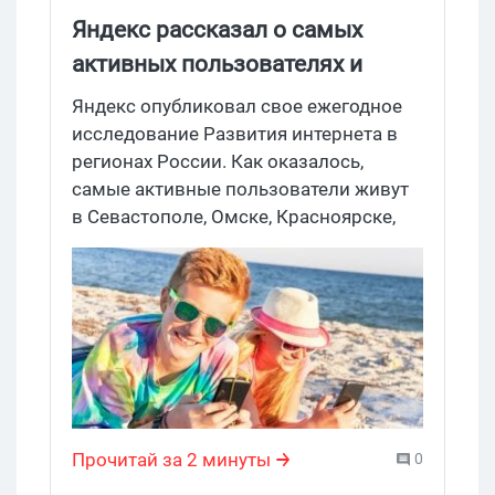
Яндекс рассказал о самых
активных пользователях и
самых популярных сайтах
Яндекс опубликовал свое ежегодное
исследование Развития интернета в
регионах России. Как оказалось,
самые активные пользователи живут
в Севастополе, Омске, Красноярске,
Барнауле и Казани, а самые пассивные
– в Краснодаре, Махачкале и
Хабаровске. Аналогично, самые
популярные сайты в Питере и ко – ВК,
в Москве и ко – Avito, а в Барнауле
вообще Drom, который в большинстве
других регионов даже не в тройке
лидеров. Ой, а там еще карта рунета,
Прочитай за 2 минуты
0
как его видят пользователи
яшко.хрома, есть, посмотрите