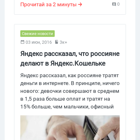
Прочитай за 2 минуты
0
Свежие новости
03 июн, 2016
3к+
Яндекс рассказал, что россияне
делают в Яндекс.Кошельке
Яндекс рассказал, как россияне тратят
деньги в интернете. В принципе, ничего
нового: девочки совершают в среднем
в 1,5 раза больше оплат и тратят на
15% больше, чем мальчики, офисный
планктон рвет всех по количеству и
качеству платежей, а любители яблок
на 21% расточительнее, чем
андрюшелюбы. Кстати, те, у кого есть