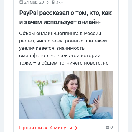
24 мар, 2016
3к+
PayPal рассказал о том, кто, как
и зачем использует онлайн-
платежи
Объем онлайн-шоппинга в России
растет, число электронных платежей
увеличивается, значимость
смартфонов во всей этой истории
тоже, – в общем-то, ничего нового, но
именно к такому выводу пришли в
PayPal, когда провели свое ежегодное
исследование совместно с Data
Insight.
Прочитай за 4 минуты
0