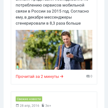
полгода
потреблению сервисов мобильной
связи в России за 2015 год. Согласно
ему, в декабре мессенджеры
сгенерировали в 8,3 раза больше
трафика, чем полгода назад,
социальные сети – в 6,3 раза больше, а
электронная почта – в 3 раза. При
этом по количеству потребленного
трафика лидируют следующие
мессенджеры: Skype, WhatsApp,
Telegram, Facebook Messenger, Vk
Messenger, Hangouts и ICQ.
Прочитай за 2 минуты
0
Соответственно, среди соцсетей
лидируют ВКонтакте, Instagram,
Одноклассники, Facebook и Twitter, а у
почты – Mail.ru и Gmail.com.
Свежие новости
28 апр, 2016
3к+