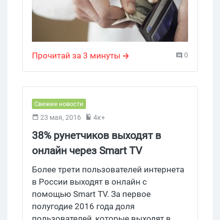
кредит, тратят немногим больше, чем
студенты, так что не раскручивайте
финансовые офферы. Ну если это
только не бинарные опционы.
Прочитай за 3 минуты
0
Свежие новости
23 мая, 2016
4к+
38% рунетчиков выходят в
онлайн через Smart TV
Более трети пользователей интернета
в России выходят в онлайн с
помощью Smart TV. За первое
полугодие 2016 года доля
пользователей, которые выходят в