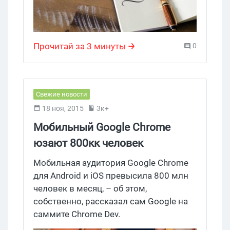
коммунальных служб – на них
обращают внимание в 47% случаев.
Меньше всего читают именно
Прочитай за 3 минуты
0
маркетинговые и рекламные письма, а
также сообщения из соцсетей и служб
знакомств – 9%. Ну что, пора покупать
рекламу в рассылках ЖКХ.
Свежие новости
18 ноя, 2015
3к+
Мобильный Google Chrome
юзают 800кк человек
Мобильная аудитория Google Chrome
для Android и iOS превысила 800 млн
человек в месяц, – об этом,
собственно, рассказал сам Google на
саммите Chrome Dev.