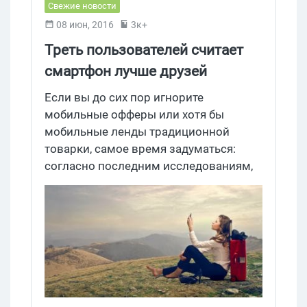
Свежие новости
08 июн, 2016
3к+
Треть пользователей считает
смартфон лучше друзей
Если вы до сих пор игнорите
мобильные офферы или хотя бы
мобильные ленды традиционной
товарки, самое время задуматься:
согласно последним исследованиям,
37% пользователей ценят
собственный смартфон больше, чем
друзей, 29% ставит его на один
уровень с родителями, а 21% и вовсе
приравняли его к возлюбленным. Есть
и крайние случаи: 17% признались, что
телефон им ближе людей. #дожили,
#21век, #ктоэтилюди