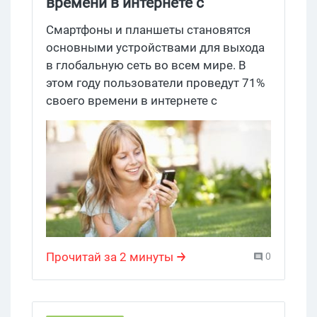
времени в интернете с
мобильных
Смартфоны и планшеты становятся
основными устройствами для выхода
в глобальную сеть во всем мире. В
этом году пользователи проведут 71%
своего времени в интернете с
мобильных: в среднем, 86 минут в
день против 36 минут с десктопов.
Особенную активность проявляют в
Азиатско-Тихоокеанском регионе
(73%/27%) и в Северной Америке
(72%/28%). Всего же среднее время в
мобайле вырастет на 27,7%,
десктопное – сократится на 15,8%,
Прочитай за 2 минуты
0
традиционное медиа – потеряют
около 3,4%.