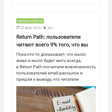
Свежие новости
25 фев, 2016
3к+
Return Path: пользователи
читают всего 9% того, что вы
им посылаете
Пока кто-то доказывает, что мыло
живо и мыло будет жить всегда,
в Return Path посчитали вовлеченность
пользователей email-рассылок и
пришли к выводу, что читатели
рекламного материала на самом деле
читают только 9% того, что вы им
посылаете. При этом наибольшей
популярностью неизменно
пользуются рассылки от