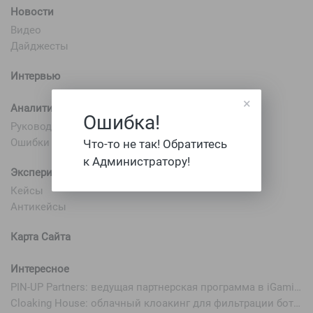
Новости
Видео
Дайджесты
Интервью
×
Аналитика
Ошибка!
Руководство
Ошибки
Что-то не так! Обратитесь
к Администратору!
Эксперименты
Кейсы
Антикейсы
Карта Сайта
Интересное
PIN-UP Partners: ведущая партнерская программа в iGaming
Cloaking House: облачный клоакинг для фильтрации ботов FB и Google Ads — гайд PHP-интеграции 2026